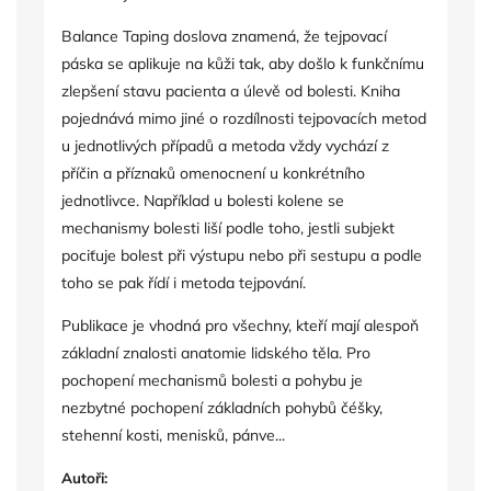
Balance Taping doslova znamená, že tejpovací
páska se aplikuje na kůži tak, aby došlo k funkčnímu
zlepšení stavu pacienta a úlevě od bolesti. Kniha
pojednává mimo jiné o rozdílnosti tejpovacích metod
u jednotlivých případů a metoda vždy vychází z
příčin a příznaků omenocnení u konkrétního
jednotlivce. Například u bolesti kolene se
mechanismy bolesti liší podle toho, jestli subjekt
pociťuje bolest při výstupu nebo při sestupu a podle
toho se pak řídí i metoda tejpování.
Publikace je vhodná pro všechny, kteří mají alespoň
základní znalosti anatomie lidského těla. Pro
pochopení mechanismů bolesti a pohybu je
nezbytné pochopení základních pohybů čéšky,
stehenní kosti, menisků, pánve...
Autoři: