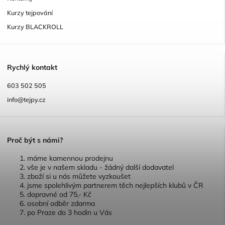
Kurzy tejpování
Kurzy BLACKROLL
R
ychlý kontakt
603 502 505
info@tejpy.cz
P
roč být s námi?
máme kamennou prodejnu
vše je v našem skladu - žádný další dodavatel
zboží si u nás můžete vyzkoušet
jsme spolehlivým partnerem těch nejlepších klubů v ČR
dopravné od 75,- Kč
osobní odběr zdarma
po Praze do 3 hodin u Vás