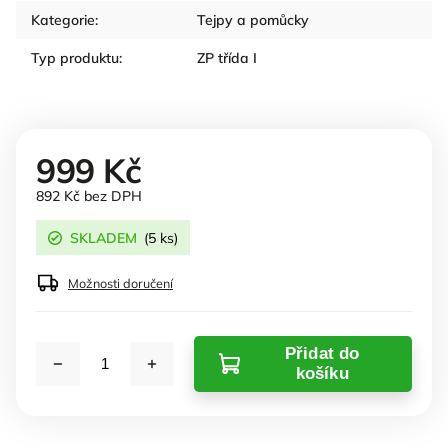
Kategorie
:
Tejpy a pomůcky
Typ produktu
:
ZP třída I
999 Kč
892 Kč bez DPH
SKLADEM
(5 ks)
Možnosti doručení
Přidat do
košíku