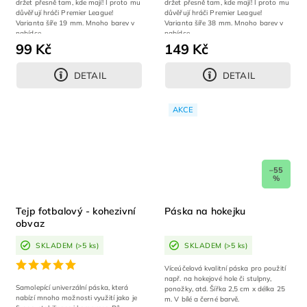
držet přesně tam, kde mají! I proto mu
držet přesně tam, kde mají! I proto mu
důvěřují hráči Premier League!
důvěřují hráči Premier League!
Varianta šíře 19 mm. Mnoho barev v
Varianta šíře 38 mm. Mnoho barev v
nabídce.
nabídce.
99 Kč
149 Kč
DETAIL
DETAIL
AKCE
–55
%
Tejp fotbalový - kohezivní
Páska na hokejku
obvaz
SKLADEM
(>5 ks)
SKLADEM
(>5 ks)
Víceúčelová kvalitní páska pro použití
např. na hokejové hole či stulpny,
Samolepící univerzální páska, která
ponožky, atd. Šířka 2,5 cm x délka 25
nabízí mnoho možnosti využití jako je
m. V bílé a černé barvě.