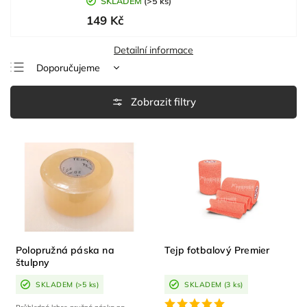
SKLADEM
(>5 ks)
149 Kč
Detailní informace
Doporučujeme
Nejlevnější
Nejdražší
Nejprodávanější
Abecedně
Polopružná páska na
Tejp fotbalový Premier
štulpny
SKLADEM
(>5 ks)
SKLADEM
(3 ks)