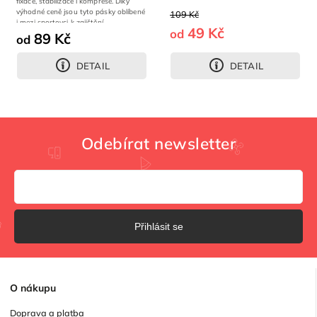
fixace, stabilizace i komprese. Díky
výhodné ceně jsou tyto pásky oblíbené
109 Kč
i mezi sportovci k zajištění...
49 Kč
od
89 Kč
od
DETAIL
DETAIL
Odebírat newsletter
Přihlásit se
O
nákupu
Doprava a platba