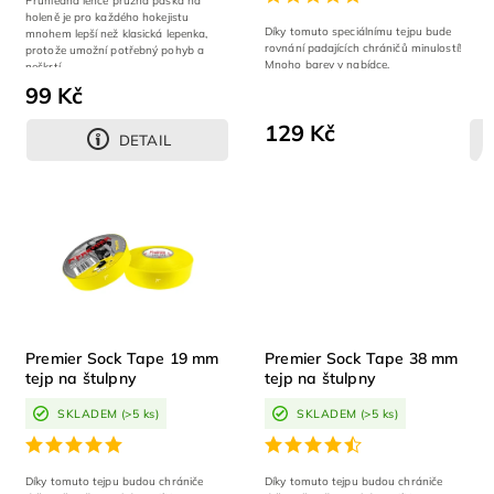
Průhledná lehce pružná páska na
holeně je pro každého hokejistu
Díky tomuto speciálnímu tejpu bude
mnohem lepší než klasická lepenka,
rovnání padajících chráničů minulostí!
protože umožní potřebný pohyb a
Mnoho barev v nabídce.
neškrtí.
99 Kč
129 Kč
DETAIL
Premier Sock Tape 19 mm
Premier Sock Tape 38 mm
tejp na štulpny
tejp na štulpny
SKLADEM
(>5 ks)
SKLADEM
(>5 ks)
Díky tomuto tejpu budou chrániče
Díky tomuto tejpu budou chrániče