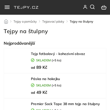
/
Tejpy a pomůcky
/
Tejpovací pásky
/
Tejpy na štulpny
Tejpy na štulpny
Nejprodávanější
Tejp fotbalový - kohezivní obvaz
SKLADEM
(>5 ks)
89 Kč
od
Páska na hokejku
SKLADEM
(>5 ks)
49 Kč
od
Premier Sock Tape 38 mm tejp na štulpny