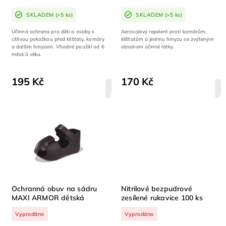
SKLADEM
(>5 ks)
SKLADEM
(>5 ks)
Účinná ochrana pro děti a osoby s
Aerosolový repelent proti komárům,
citlivou pokožkou před klíšťaty, komáry
klíšťatům a jinému hmyzu se zvýšeným
a dalším hmyzem. Vhodné použití od 6
obsahem účinné látky.
měsíců věku.
195 Kč
170 Kč
DETAIL
Ochranná obuv na sádru
Nitrilové bezpudrové
MAXI ARMOR dětská
zesílené rukavice 100 ks
Vyprodáno
Vyprodáno