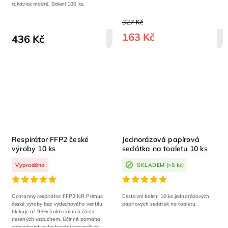
rukavice modré. Balení 100 ks.
327 Kč
163 Kč
436 Kč
DETAIL
Respirátor FFP2 české
Jednorázová papírová
výroby 10 ks
sedátka na toaletu 10 ks
Vyprodáno
SKLADEM
(>5 ks)
Ochranný respirátor FFP2 NR Primus
Cestovní balení 10 ks jednorázových
české výroby bez výdechového ventilu
papírových sedátek na toaletu.
blokuje až 95% bakteriálních částic
nesených vzduchem. Účinně pomáhá
zabraňovat vydechování kapenék do...