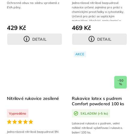
Ochranná obuv na sádru vyrobená z
Jednorázové nitrilové bezpudrové
EVA pěny.
rukavice určené zejména pro práci s
chemickými prostředky a cytostatiky.
Určená pro práci se septickým
materiálem, lékařské, ambulantní a...
429 Kč
469 Kč
DETAIL
DETAIL
AKCE
–50
%
Nitrilové rukavice zesílené
Rukavice latex s pudrem
Comfort powdered 100 ks
Vyprodáno
SKLADEM
(>5 ks)
Latexové rukavice s pudrem, velmi
měkké nitrilové vyšetřovací rukavice.
Jednorázové nitrilové bezpudrové 9N
balení 100 ks.