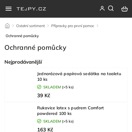
/
Ostatní sortiment
/
Přípravky pro první pomoc
/
Ochranné pomůcky
Ochranné pomůcky
Nejprodávanější
Jednorázová papírová sedátka na toaletu
10 ks
SKLADEM
(>5 ks)
39 Kč
Rukavice latex s pudrem Comfort
powdered 100 ks
SKLADEM
(>5 ks)
163 Kč