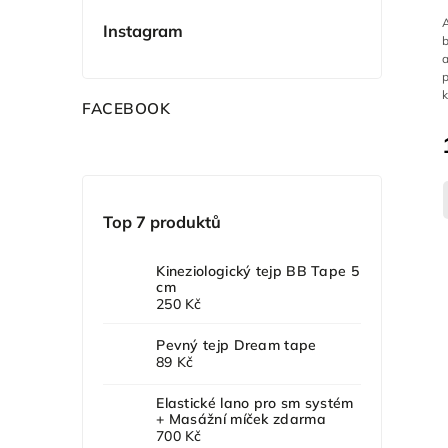
A
Instagram
b
a
p
k
F
ACEBOOK
Top 7 produktů
Kineziologický tejp BB Tape 5
cm
250 Kč
Pevný tejp Dream tape
89 Kč
Elastické lano pro sm systém
+ Masážní míček zdarma
700 Kč