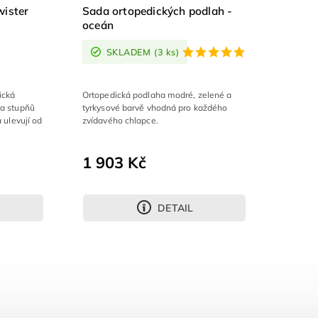
wister
Sada ortopedických podlah -
oceán
SKLADEM
(3 ks)
ická
Ortopedická podlaha modré, zelené a
 a stupňů
tyrkysové barvě vhodná pro každého
a ulevují od
zvídavého chlapce.
1 903 Kč
DETAIL