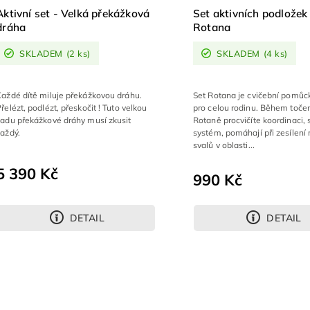
Aktivní set - Velká překážková
Set aktivních podložek
dráha
Rotana
SKLADEM
(2 ks)
SKLADEM
(4 ks)
Každé dítě miluje překážkovou dráhu.
Set Rotana je cvičební pomůc
řelézt, podlézt, přeskočit ! Tuto velkou
pro celou rodinu. Během toče
sadu překážkové dráhy musí zkusit
Rotaně procvičíte koordinaci, s
každý.
systém, pomáhají při zesílení
svalů v oblasti...
5 390 Kč
990 Kč
DETAIL
DETAIL