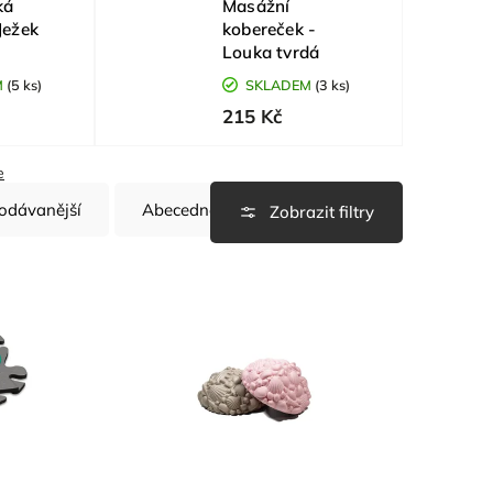
ká
Masážní
Ježek
kobereček -
Louka tvrdá
M
(5 ks)
SKLADEM
(3 ks)
215 Kč
e
odávanější
Abecedně