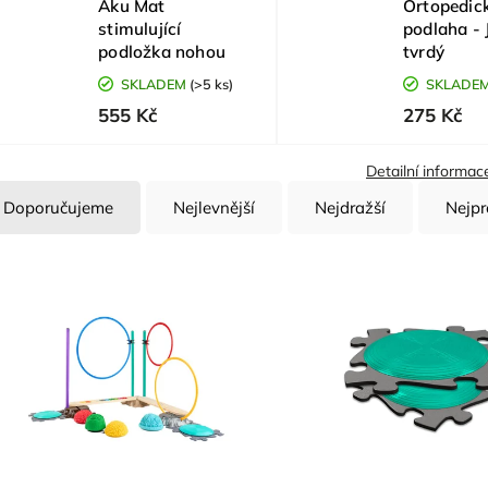
Aku Mat
Ortopedic
stimulující
podlaha - 
podložka nohou
tvrdý
SKLADEM
(>5 ks)
SKLADE
555 Kč
275 Kč
Detailní informac
Doporučujeme
Nejlevnější
Nejdražší
Nejpr