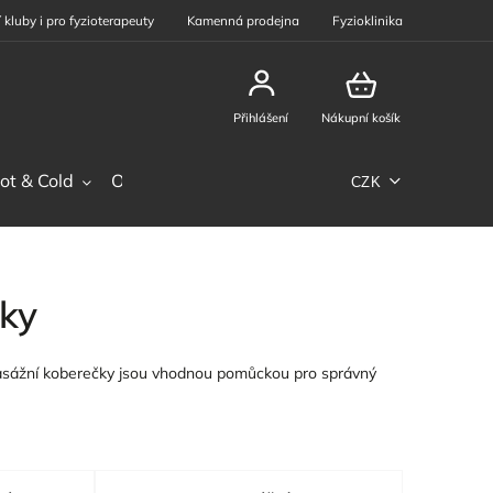
 kluby i pro fyzioterapeuty
Kamenná prodejna
Fyzioklinika
Přihlášení
Nákupní košík
ot & Cold
Ostatní sortiment
Phiten
Sportovní výž
CZK
ky
Masážní koberečky jsou vhodnou pomůckou pro správný