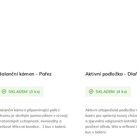
Balanční kámen - Pařez
Aktivní podložka - Dla
SKLADEM
(3 ks)
SKLADEM
(4 ks)
Balanční kámen připomínající pařez
Aktivní ortopedická podložka 
stromu je skvělým pomocníkem v rozvoji
barev pro správný rozvoj chůze
motorickývh schopností, rovnováhy a
a zpevnění valgózních kotníků
elkové tělesné kondice. 1 kus v balení.
posílení středu těla a reflexní
kus v balení.