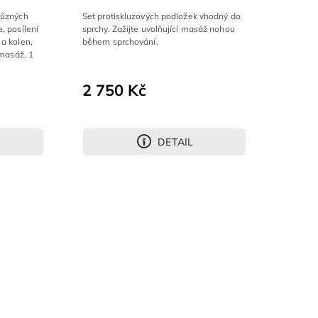
různých
Set protiskluzových podložek vhodný do
, posílení
sprchy. Zažijte uvolňující masáž nohou
 a kolen,
během sprchování.
 masáž. 1
2 750 Kč
DETAIL