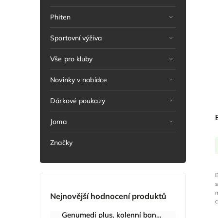
Phiten
Sportovní výživa
Vše pro kluby
Novinky v nabídce
Dárkové poukazy
Joma
Značky
Nejnovější hodnocení produktů
c
Genumedi plus, kolenní bandáž se zvýšenou fixací