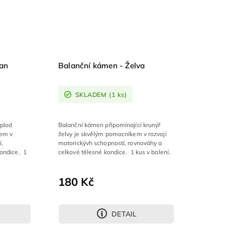
tan
Balanční kámen - Želva
SKLADEM
(1 ks)
 plod
Balanční kámen připomínající krunýř
kem v
želvy je skvělým pomocníkem v rozvoji
í,
motorickývh schopností, rovnováhy a
kondice. 1
celkové tělesné kondice. 1 kus v balení.
180 Kč
DETAIL