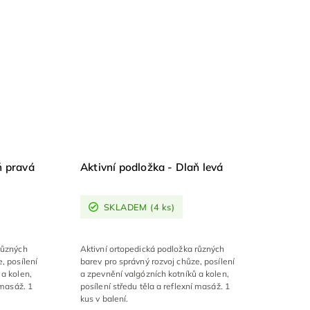
ň pravá
Aktivní podložka - Dlaň levá
SKLADEM
(4 ks)
různých
Aktivní ortopedická podložka různých
, posílení
barev pro správný rozvoj chůze, posílení
 a kolen,
a zpevnění valgózních kotníků a kolen,
 masáž. 1
posílení středu těla a reflexní masáž. 1
kus v balení.