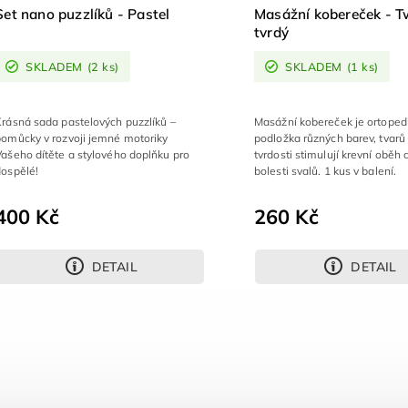
Set nano puzzlíků - Pastel
Masážní kobereček - T
tvrdý
SKLADEM
(2 ks)
SKLADEM
(1 ks)
Krásná sada pastelových puzzlíků –
Masážní kobereček je ortoped
pomůcky v rozvoji jemné motoriky
podložka různých barev, tvarů
ašeho dítěte a stylového doplňku pro
tvrdosti stimulují krevní oběh 
dospělé!
bolesti svalů. 1 kus v balení.
400 Kč
260 Kč
DETAIL
DETAIL