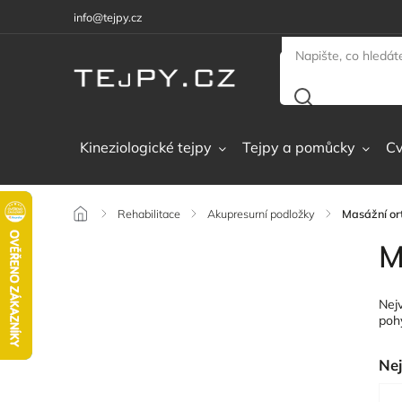
info@tejpy.cz
Kineziologické tejpy
Tejpy a pomůcky
Cv
/
Rehabilitace
/
Akupresurní podložky
/
Masážní or
M
Nej
pohy
Nej