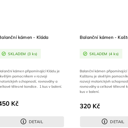
Balanční kámen - Kláda
Balanční kámen - Kaš
SKLADEM
(3 ks)
SKLADEM
(4 ks)
Balanční kámen připomínající Kládu je
Balanční kámen připomínající
skvělým pomocníkem v rozvoji
Kaštanu je skvělým pomocní
motorickývh schopností, rovnováhy a
rozvoji motorickývh schopnost
elkové tělesné kondice. 1 kus v balení.
rovnováhy a celkové tělesné 
kus v balení.
450 Kč
320 Kč
DETAIL
DETAIL