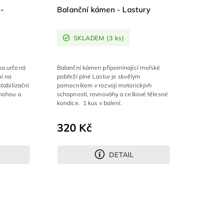
 -
Balanční kámen - Lastury
SKLADEM
(3 ks)
ka určená
Balanční kámen připomínající mořské
ní na
pobřeží plné Lastur je skvělým
tabilizační
pomocníkem v rozvoji motorickývh
 nohou a
schopností, rovnováhy a celkové tělesné
kondice. 1 kus v balení.
320 Kč
DETAIL