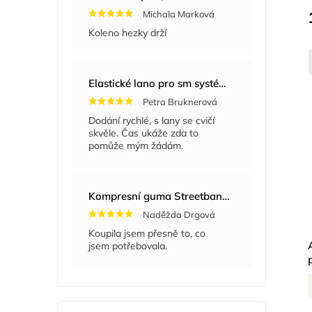
Michala Marková
Koleno hezky drží
Elastické lano pro sm systém
+ Masážní míče
Petra Bruknerová
Dodání rychlé, s lany se cvičí
skvěle. Čas ukáže zda to
pomůže mým žádám.
Kompresní guma Streetband 5 cm x 2 m
Naděžda Drgová
Koupila jsem přesně to, co
jsem potřebovala.