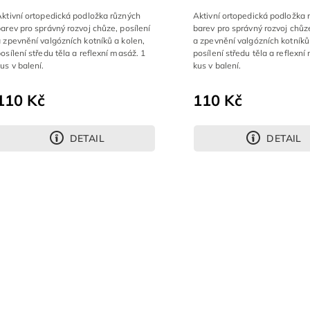
ktivní ortopedická podložka různých
Aktivní ortopedická podložka 
arev pro správný rozvoj chůze, posílení
barev pro správný rozvoj chůze
 zpevnění valgózních kotníků a kolen,
a zpevnění valgózních kotníků
osílení středu těla a reflexní masáž. 1
posílení středu těla a reflexní
us v balení.
kus v balení.
110 Kč
110 Kč
DETAIL
DETAIL