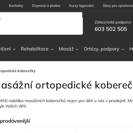
Kontakty
Doprava a platba
Kurzy tejpování
Slevy pro sportovní
Zákaznická podpora:
603 502 505
ičení
Rehabilitace
Masáž
Ortézy, podpory
H
topedické koberečky
asážní ortopedické kobereč
větší nabídka masážních koberečků nejen pro děti u nás v prodejně. 
b Vašich dětí.
prodávanější