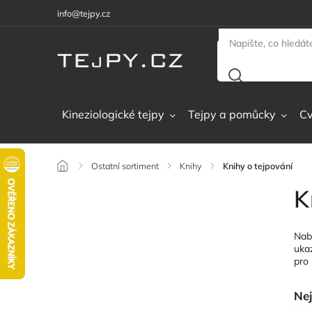
info@tejpy.cz
Kineziologické tejpy
Tejpy a pomůcky
Cv
/
Ostatní sortiment
/
Knihy
/
Knihy o tejpování
K
Nab
uka
pro
Nej