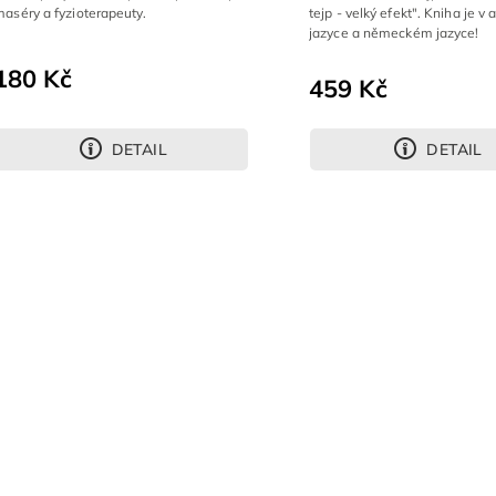
aséry a fyzioterapeuty.
tejp - velký efekt". Kniha je v
jazyce a německém jazyce!
180 Kč
459 Kč
DETAIL
DETAIL