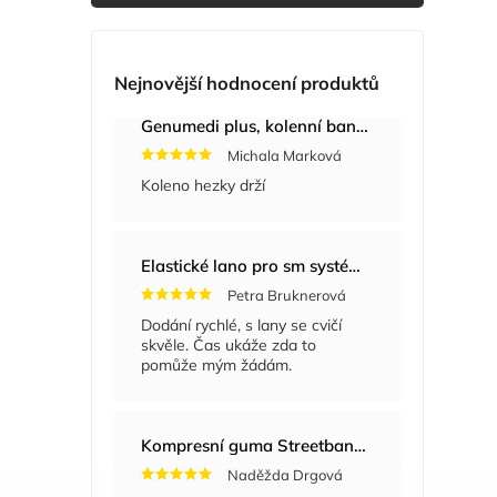
Nejnovější hodnocení produktů
Genumedi plus, kolenní bandáž se zvýšenou fixací
Michala Marková
Koleno hezky drží
Elastické lano pro sm systém
+ Masážní míče
Petra Bruknerová
Dodání rychlé, s lany se cvičí
skvěle. Čas ukáže zda to
pomůže mým žádám.
Kompresní guma Streetband 5 cm x 2 m
Naděžda Drgová