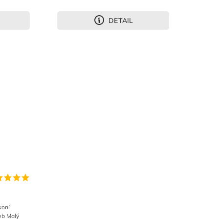
DETAIL
koní
eb Malý