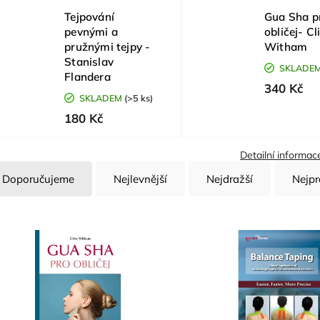
Tejpování
Gua Sha p
pevnými a
obličej- Cl
pružnými tejpy -
Witham
Stanislav
SKLADE
Flandera
340 Kč
SKLADEM
(>5 ks)
180 Kč
Detailní informac
Doporučujeme
Nejlevnější
Nejdražší
Nejpr