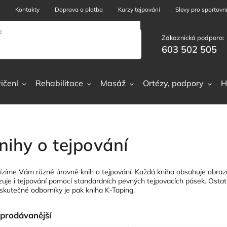
Kontakty
Doprava a platba
Kurzy tejpování
Slevy pro sportovní
Zákaznická podpora:
603 502 505
ičení
Rehabilitace
Masáž
Ortézy, podpory
H
nihy o tejpování
ízíme Vám různé úrovně knih o tejpování. Každá kniha obsahuje obrazo
zuje i tejpování pomocí standardních pevných tejpovacích pásek. Ostat
 skutečné odborníky je pak kniha K-Taping.
prodávanější