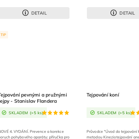
DETAIL
DETAIL
TIP
Tejpování pevnými a pružnými
Tejpování koní
tejpy - Stanislav Flandera
SKLADEM
(>5 ks)
SKLADEM
(>5 ks)
NOVÉ 4. VYDÁNÍ. Prevence a korekce
Průvodce "Úvod do tejpování 
poruch pohybového aparátu: příručka pro
metodou Kineziotejpování an