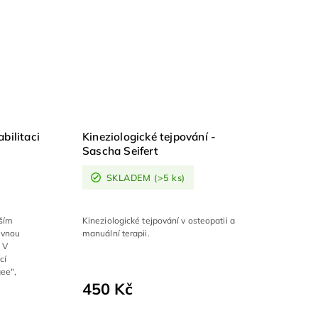
bilitaci
Kineziologické tejpování -
Sascha Seifert
SKLADEM
(>5 ks)
rším
Kineziologické tejpování v osteopatii a
evnou
manuální terapii.
. V
cí
ee",
450 Kč