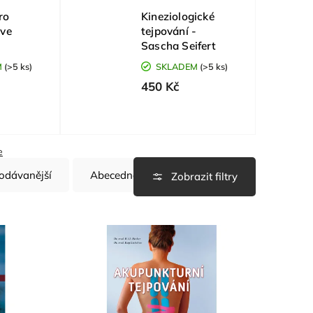
ro
Kineziologické
ive
tejpování -
Sascha Seifert
M
(>5 ks)
SKLADEM
(>5 ks)
450 Kč
e
odávanější
Abecedně