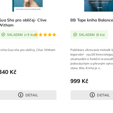
Gua Sha pro obličej- Clive
BB Tape kniha Balance
Witham
SKLADEM
(>5 ks)
SKLADEM
(5 ks)
niha Gua sha pro obličej, Clive Witham
Publikace věnovaná metodě b
tejpování - využití kinesiotejpu
strukturální a funkční rovnová
jednoduchým a přesným vyh
stavu těla. Kniha je v...
340 Kč
999 Kč
DETAIL
DETAIL