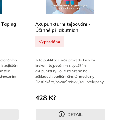
 Taping
Akupunkturní tejpování -
Účinné při akutních i
chronických bolestech a
Vyprodáno
potížích
alančního
Tato publikace Vás provede krok za
 k zajištění
krokem tejpováním s využitím
hy těla
akupunktury. To je založeno na
odnocením
základech tradiční čínské medicíny.
Elastické tejpovací pásky jsou přelepeny
přes...
428 Kč
DETAIL