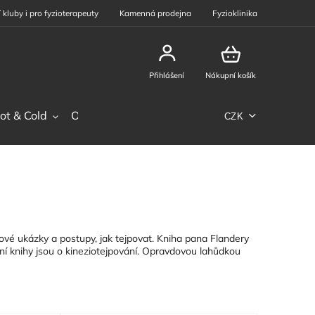
 kluby i pro fyzioterapeuty
Kamenná prodejna
Fyzioklinika
Přihlášení
Nákupní košík
ot & Cold
Ostatní sortiment
Phiten
Sportovní výž
CZK
vé ukázky a postupy, jak tejpovat. Kniha pana Flandery
ní knihy jsou o kineziotejpování. Opravdovou lahůdkou