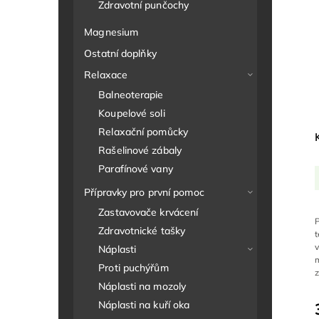
Zdravotní punčochy
Magnesium
Ostatní doplňky
Relaxace
Balneoterapie
Koupelové soli
Relaxační pomůcky
Rašelinové zábaly
Parafínové vany
Přípravky pro první pomoc
Zastavovače krvácení
Zdravotnické tašky
Náplasti
m
Proti puchýřům
z
Náplasti na mozoly
Náplasti na kuří oka