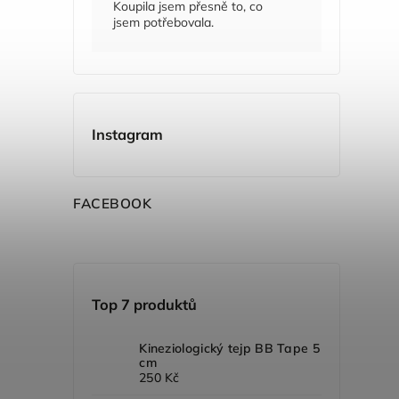
Koupila jsem přesně to, co
jsem potřebovala.
Instagram
F
ACEBOOK
Top 7 produktů
Kineziologický tejp BB Tape 5
cm
250 Kč