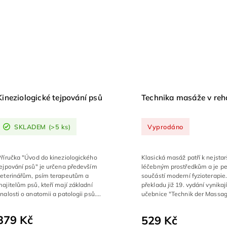
Kineziologické tejpování psů
Technika masáže v reha
SKLADEM
(>5 ks)
Vyprodáno
Příručka "Úvod do kineziologického
Klasická masáž patří k nejsta
tejpování psů" je určena především
léčebným prostředkům a je p
veterinářům, psím terapeutům a
součástí moderní fyzioterapie
ajitelům psů, kteří mají základní
překladu již 19. vydání vynikají
nalosti o anatomii a patologii psů....
učebnice "Technik der Massag
kterou...
379 Kč
529 Kč