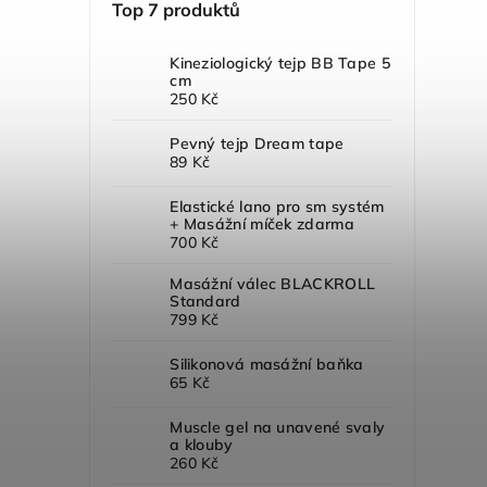
Top 7 produktů
Kineziologický tejp BB Tape 5
cm
250 Kč
Pevný tejp Dream tape
89 Kč
Elastické lano pro sm systém
+ Masážní míček zdarma
700 Kč
Masážní válec BLACKROLL
Standard
799 Kč
Silikonová masážní baňka
65 Kč
Muscle gel na unavené svaly
a klouby
260 Kč