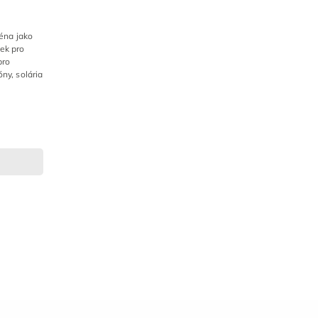
ména jako
ek pro
pro
ny, solária