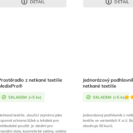
DETAIL
DETAIL
Prostěradlo z netkané textilie
Jednorázový podhlavní
MedixPro®
netkané textilie
SKLADEM
(>5 ks)
SKLADEM
(>5 ks)
etkaná textilie, sloužící zejména jako
Jednorázový podhlavník z net
úsporná ochrana lůžek a lehátek pro
textilie ve variantách X a U. B
rátkodobé použití. Je ideální pro
obsahuje 50 kusů.
asážní stoly, kosmetické salóny, solária