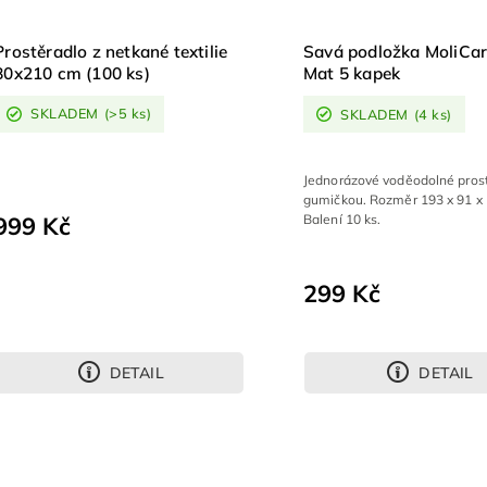
Prostěradlo z netkané textilie
Savá podložka MoliCa
80x210 cm (100 ks)
Mat 5 kapek
SKLADEM
(>5 ks)
SKLADEM
(4 ks)
Jednorázové voděodolné prost
gumičkou. Rozměr 193 x 91 x
999 Kč
Balení 10 ks.
299 Kč
DETAIL
DETAIL