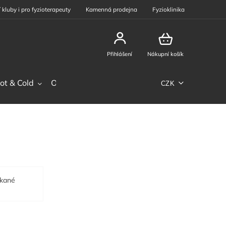
 kluby i pro fyzioterapeuty
Kamenná prodejna
Fyzioklinika
Přihlášení
Nákupní košík
ot & Cold
Ostatní sortiment
Phiten
Sportovní výž
CZK
tkané