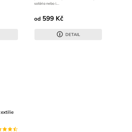
solária nebo i...
599 Kč
od
DETAIL
extilie