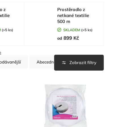
o z
Prostěradlo z
tilie
netkané textilie
500 m
M
(>5 ks)
SKLADEM
(>5 ks)
899 Kč
od
e
odávanější
Abecedně