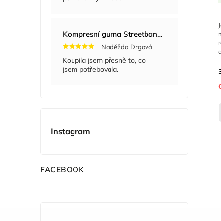
Kompresní guma Streetband 5 cm x 2 m
m
Naděžda Drgová
d
Koupila jsem přesně to, co
jsem potřebovala.
Instagram
F
ACEBOOK