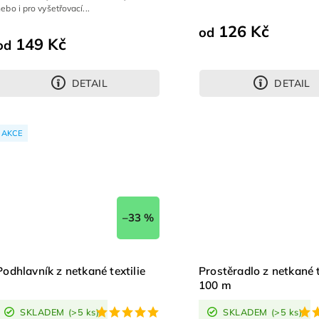
ebo i pro vyšetřovací...
126 Kč
od
149 Kč
od
DETAIL
DETAIL
AKCE
–33 %
k zdarma
Podhlavník z netkané textilie
Prostěradlo z netkané t
100 m
SKLADEM
(>5 ks)
SKLADEM
(>5 ks)