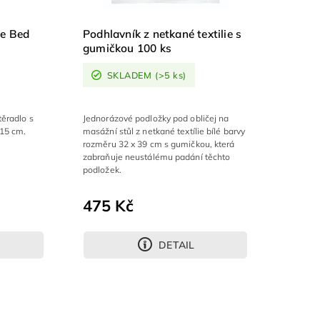
re Bed
Podhlavník z netkané textilie s
gumičkou 100 ks
SKLADEM
(>5 ks)
ěradlo s
Jednorázové podložky pod obličej na
 15 cm.
masážní stůl z netkané textílie bílé barvy
rozměru 32 x 39 cm s gumičkou, která
zabraňuje neustálému padání těchto
podložek.
475 Kč
DETAIL