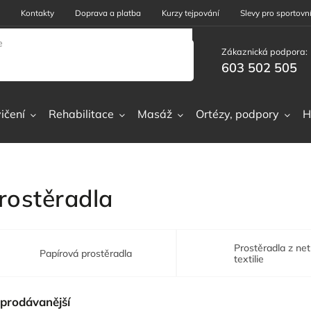
Kontakty
Doprava a platba
Kurzy tejpování
Slevy pro sportovní
Zákaznická podpora:
603 502 505
ičení
Rehabilitace
Masáž
Ortézy, podpory
H
rostěradla
Prostěradla z ne
Papírová prostěradla
textilie
prodávanější