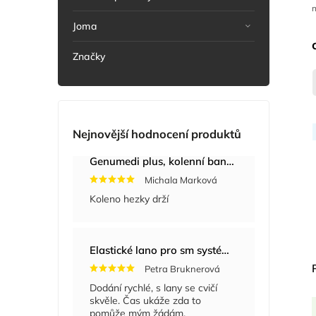
n
Joma
Značky
Nejnovější hodnocení produktů
Genumedi plus, kolenní bandáž se zvýšenou fixací
Michala Marková
Koleno hezky drží
Elastické lano pro sm systém
+ Masážní míče
Petra Bruknerová
Dodání rychlé, s lany se cvičí
skvěle. Čas ukáže zda to
pomůže mým žádám.