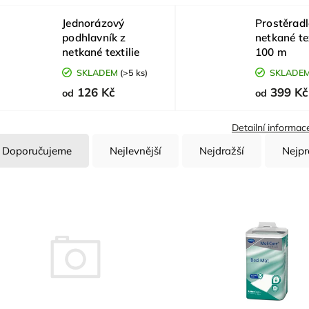
Jednorázový
Prostěradl
podhlavník z
netkané tex
netkané textilie
100 m
SKLADEM
(>5 ks)
SKLADE
126 Kč
399 Kč
od
od
Detailní informac
Doporučujeme
Nejlevnější
Nejdražší
Nejpr