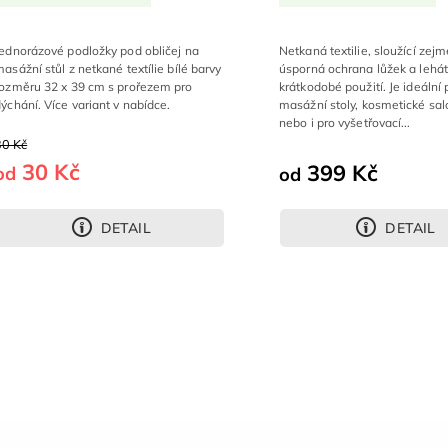
Jednorázové podložky pod obličej na
Netkaná textilie, sloužící zej
asážní stůl z netkané textílie bílé barvy
úsporná ochrana lůžek a lehát
rozměru 32 x 39 cm s prořezem pro
krátkodobé použití. Je ideální 
ýchání. Více variant v nabídce.
masážní stoly, kosmetické saló
nebo i pro vyšetřovací...
30 Kč
30 Kč
399 Kč
od
od
DETAIL
DETAIL