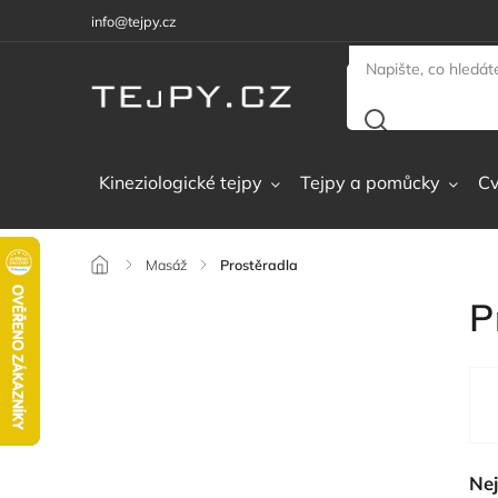
info@tejpy.cz
Kineziologické tejpy
Tejpy a pomůcky
Cv
/
Masáž
/
Prostěradla
P
Nej