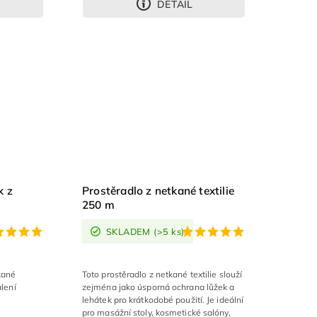
DETAIL
k z
Prostěradlo z netkané textilie
250 m
SKLADEM
(>5 ks)
kané
Toto prostěradlo z netkané textilie slouží
alení
zejména jako úsporná ochrana lůžek a
lehátek pro krátkodobé použití. Je ideální
pro masážní stoly, kosmetické salóny,