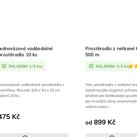
Jednorázové voděodolné
Prostěradlo z netkané t
prostěradlo 10 ks
500 m
SKLADEM
(>5 ks)
SKLADEM
(>5 ks)
Jednorázové voděodolné prostěradlo s
Toto prostěradlo z netkané text
gumičkou. Rozměr 193 x 91 x 15 cm.
zejména jako úsporná ochrana
alení 10 ks.
lehátek pro krátkodobé použití.
pro masážní stoly, kosmetické
solária nebo i...
475 Kč
899 Kč
od