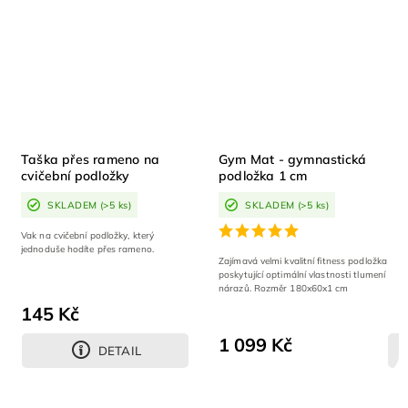
Taška přes rameno na
Gym Mat - gymnastická
cvičební podložky
podložka 1 cm
SKLADEM
(>5 ks)
SKLADEM
(>5 ks)
Vak na cvičební podložky, který
jednoduše hodíte přes rameno.
Zajímavá velmi kvalitní fitness podložka
poskytující optimální vlastnosti tlumení
nárazů. Rozměr 180x60x1 cm
145 Kč
1 099 Kč
DETAIL