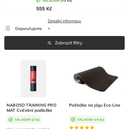
SKLADEM
(>5 ks)
555 Kč
Detailní informace
Doporučujeme
Nejlevnější
Nejdražší
Nejprodávanější
Abecedně
NABOSO TRAINING PRO
Podložka na jógu Eco-Line
MAT Cvičební podložka
SKLADEM
(2 ks)
SKLADEM
(>5 ks)