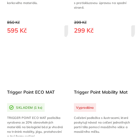
korkového materiálu.
s protiskluzovou úpravou na spodní
straně.
850 Kč
399 Kč
595 Kč
299 Kč
DETAIL
Trigger Point ECO MAT
Trigger Point Mobility Mat
SKLADEM
(1 ks)
Vyprodáno
TRIGGER POINT ECO MAT podložka
Cvičební podložka s ilustracemi, které
vyrobena ze 20% obnovitelných
poskytují návod na cvičení jednotlivých
materiálů na biologické bázi je vhodná
partií těla pomocí masážního válce a
na trénink mobility, jógu, protahování
masážního míčku.
a jiné formy cvičení.