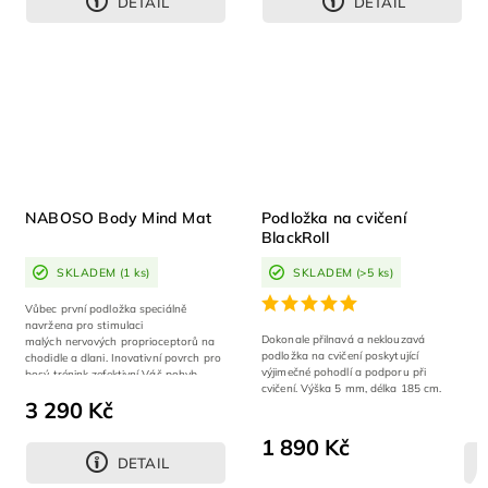
DETAIL
DETAIL
NABOSO Body Mind Mat
Podložka na cvičení
BlackRoll
SKLADEM
(1 ks)
SKLADEM
(>5 ks)
Vůbec první podložka speciálně
navržena pro stimulaci
Dokonale přilnavá a neklouzavá
malých nervových proprioceptorů na
podložka na cvičení poskytující
chodidle a dlani. Inovativní povrch pro
výjimečné pohodlí a podporu při
bosý trénink zefektivní Váš pohyb.
cvičení. Výška 5 mm, délka 185 cm.
3 290 Kč
1 890 Kč
DETAIL