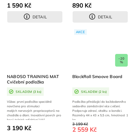
1 590 Kč
890 Kč
DETAIL
DETAIL
AKCE
–20
%
NABOSO TRAINING MAT
BlackRoll Smoove Board
Cvičební podložka
SKLADEM
(3 ks)
SKLADEM
(2 ks)
Vůbec první podložka speciálně
Podložka přinášející do každodenního
navržena pro stimulaci
sedavého zaměstnání více cvičení.
malých nervových proprioceptorů na
Podporuje zdraví, vitalitu a kondici.
chodidle a dlani. Inovativní povrch pro
Rozměry 44 x 43 x 5,5 cm, hmotnost 1
bosý trénink zefektivní Váš...
kg.
3 199 Kč
3 190 Kč
2 559 Kč