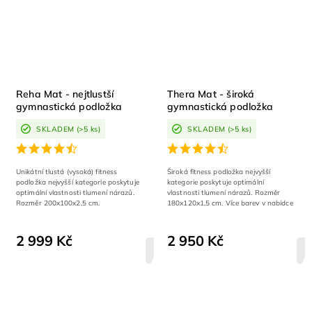
Reha Mat - nejtlustší
Thera Mat - široká
gymnastická podložka
gymnastická podložka
SKLADEM
(>5 ks)
SKLADEM
(>5 ks)
Unikátní tlustá (vysoká) fitness
Široká fitness podložka nejvyšší
podložka nejvyšší kategorie poskytuje
kategorie poskytuje optimální
optimální vlastnosti tlumení nárazů.
vlastnosti tlumení nárazů. Rozměr
Rozměr 200x100x2,5 cm.
180x120x1,5 cm. Více barev v nabídce
2 999 Kč
2 950 Kč
DETAIL