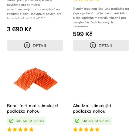
Vůbec první podložka speciálně
navržena pro stimulaci
Trendy Yoga mat Eco-Line podložka na
malých nervových proprioceptorů na
jógu vyrobená z příjemného, měkkého
chodidle a dlani. Inovativní povrch pro
a ekologického materiálu vhodná pro
bosý trénink zefektivní Váš...
alergiky. Ve třech barevných
variantách.
3 690 Kč
599 Kč
DETAIL
DETAIL
Bene-feet mat stimulující
Aku Mat stimulující
podložka nohou
podložka nohou
SKLADEM
(>5 ks)
SKLADEM
(>5 ks)