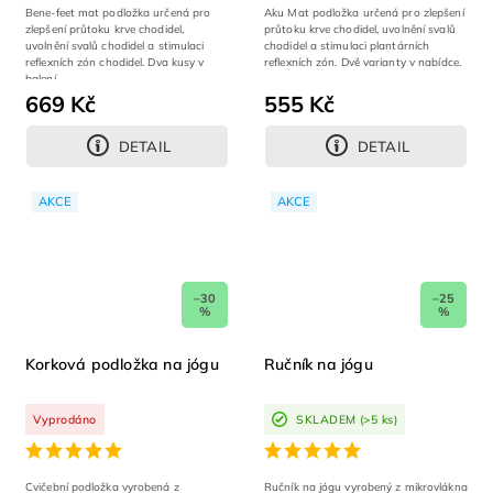
Bene-feet mat podložka určená pro
Aku Mat podložka určená pro zlepšení
zlepšení průtoku krve chodidel,
průtoku krve chodidel, uvolnění svalů
uvolnění svalů chodidel a stimulaci
chodidel a stimulaci plantárních
reflexních zón chodidel. Dva kusy v
reflexních zón. Dvě varianty v nabídce.
balení
669 Kč
555 Kč
DETAIL
DETAIL
AKCE
AKCE
–30
–25
%
%
Korková podložka na jógu
Ručník na jógu
Vyprodáno
SKLADEM
(>5 ks)
Cvičební podložka vyrobená z
Ručník na jógu vyrobený z mikrovlákna