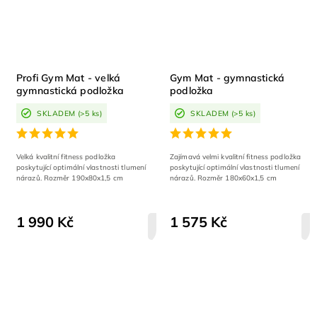
Profi Gym Mat - velká
Gym Mat - gymnastická
gymnastická podložka
podložka
SKLADEM
(>5 ks)
SKLADEM
(>5 ks)
Velká kvalitní fitness podložka
Zajímavá velmi kvalitní fitness podložka
poskytující optimální vlastnosti tlumení
poskytující optimální vlastnosti tlumení
nárazů. Rozměr 190x80x1,5 cm
nárazů. Rozměr 180x60x1,5 cm
1 990 Kč
1 575 Kč
DETAIL