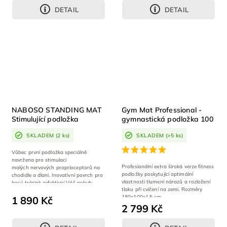
DETAIL
DETAIL
NABOSO STANDING MAT
Gym Mat Professional -
Stimulující podložka
gymnastická podložka 100
cm
SKLADEM
(2 ks)
SKLADEM
(>5 ks)
Vůbec první podložka speciálně
navržena pro stimulaci
Profesionální extra široká verze fitness
malých nervových proprioceptorů na
podložky poskytující optimální
chodidle a dlani. Inovativní povrch pro
vlastnosti tlumení nárazů a rozložení
bosý trénink zefektivní Váš pohyb.
tlaku při cvičení na zemi. Rozměry
180x100x1,5 cm
1 890 Kč
2 799 Kč