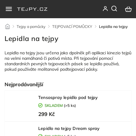
/
Tejpy a pomůcky
/
TEJPOVACÍ POMŮCKY
/
Lepidla na tejpy
Lepidla na tejpy
Lepidla na tejpy jsou určena jako dpolněk při aplikaci kinezio tejpů
na velmi namáhaná či potivá místa. Při tejpování pomocí
standardních pevných tejpovacích pásek se lepidlo používá,
pokud používáte
molitanové podtejpovací pásky
.
Nejprodávanější
Tensospray lepidlo pod tejpy
SKLADEM
(>5 ks)
299 Kč
Lepidlo na tejpy Dream spray