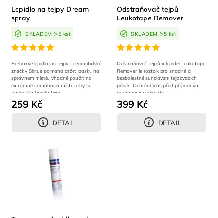
Lepidlo na tejpy Dream
Odstraňovač tejpů
spray
Leukotape Remover
SKLADEM
(>5 ks)
SKLADEM
(>5 ks)
Bezbarvé lepidlo na tejpy Dream italské
Odstraňovač tejpů a lepidel Leukotape
značky Sixtus pomáhá držet pásku na
Remover je roztok pro snadné a
správném místě. Vhodné použít na
bezbolestné sundávání tejpovacích
extrémně namáhaná místa, aby se
pásek. Ochrání Vás před případným
podpořilo lepidlo tejpu.
poškozením pokožky.
259 Kč
399 Kč
DETAIL
DETAIL