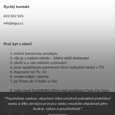
R
ychlý kontakt
603 502 505
info@tejpy.cz
P
roč být s námi?
máme kamennou prodejnu
vše je v našem skladu - žádný další dodavatel
zboží si u nás můžete vyzkoušet
jsme spolehlivým partnerem těch nejlepších klubů v ČR
dopravné od 75,- Kč
osobní odběr zdarma
po Praze do 3 hodin u Vás
naše nová fyzioklinika přímo nad prodejnou Fyzio For Sure
"
Používáme cookies, abychom Vám umožnili pohodlné prohlížení
webu a díky analýze provozu webu neustále zlepšovali jeho
funkce, výkon a použitelnost.
"
Copyright 2026
TEJPY.cz
. Všechna práva vyhrazena.