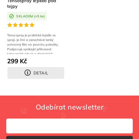
Tensospray lepidlo pod
tejpy
SKLADEM
(>5 ks)
Tensospray je praktické lepidlo ve
spreji. Je čiré a zanechává tenký
ochranný film na povrchu pokožky.
Podporuje vynikající přilnavost
tejpovacích pásek a elastických
obvazů,...
299 Kč
DETAIL
Odebírat newsletter