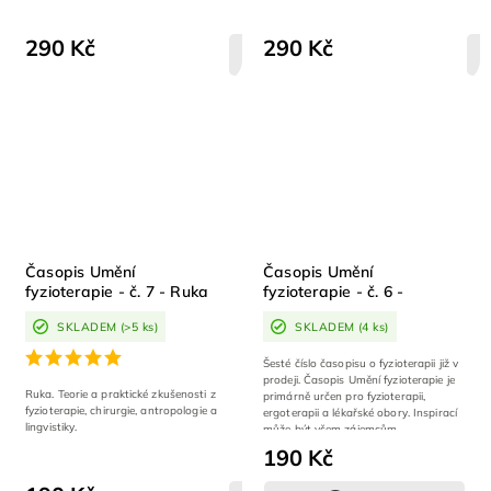
290 Kč
290 Kč
DETAIL
Časopis Umění
Časopis Umění
fyzioterapie - č. 7 - Ruka
fyzioterapie - č. 6 -
Novorozenec, kojenec,
SKLADEM
(>5 ks)
SKLADEM
(4 ks)
batole
Šesté číslo časopisu o fyzioterapii již v
prodeji. Časopis Umění fyzioterapie je
Ruka. Teorie a praktické zkušenosti z
primárně určen pro fyzioterapii,
fyzioterapie, chirurgie, antropologie a
ergoterapii a lékařské obory. Inspirací
lingvistiky.
může být všem zájemcům...
190 Kč