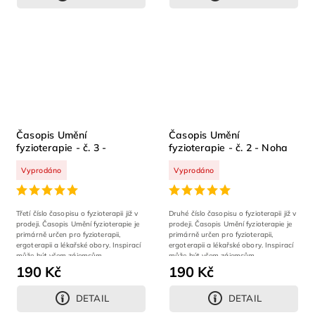
Časopis Umění
Časopis Umění
fyzioterapie - č. 3 -
fyzioterapie - č. 2 - Noha
Pánevní dno
Vyprodáno
Vyprodáno
Třetí číslo časopisu o fyzioterapii již v
Druhé číslo časopisu o fyzioterapii již v
prodeji. Časopis Umění fyzioterapie je
prodeji. Časopis Umění fyzioterapie je
primárně určen pro fyzioterapii,
primárně určen pro fyzioterapii,
ergoterapii a lékařské obory. Inspirací
ergoterapii a lékařské obory. Inspirací
může být všem zájemcům...
může být všem zájemcům...
190 Kč
190 Kč
DETAIL
DETAIL