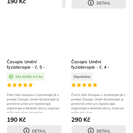
190 Kč
DETAIL
DETAIL
Časopis Umění
Časopis Umění
fyzioterapie - č. 5 -
fyzioterapie - č. 4 -
Těhotenství, porod,
Dýchání
SKLADEM
(>5 ks)
Objednáno
poporodní období
Páté číslo časopisu o fyzioterapii již v
Čtvrté číslo časopisu o fyzioterapii již v
prodeji. Časopis Umění fyzioterapie je
prodeji. Časopis Umění fyzioterapie je
primárně určen pro fyzioterapii,
primárně určen pro fyzioterapii,
ergoterapii a lékařské obory. Inspirací
ergoterapii a lékařské obory. Inspirací
může být všem zájemcům...
může být všem...
190 Kč
290 Kč
DETAIL
DETAIL