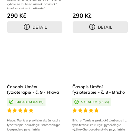
vybaví se mi hned několik přívlastků,
které se s ní pojí – přírodní,...
290 Kč
290 Kč
DETAIL
DETAIL
Časopis Umění
Časopis Umění
fyzioterapie - č. 9 - Hlava
fyzioterapie - č. 8 - Břicho
SKLADEM
(>5 ks)
SKLADEM
(>5 ks)
Hlava. Teorie a praktické zkušenosti z
Břicho. Teorie a praktické zkušenosti z
fyzioterapie, neurologie, stomatologie,
fyzioterapie, chirurgie, gynekologie,
logopedie a psychiatrie.
výživového poradenství a psychiatrie.