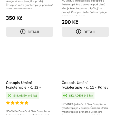
NOVINKA! Třinácté číslo časopisu o
věnuje tématu jizev již v prodeji.
fyzioterapii, které se velmi podrobně
Časopis Umění fyzioterapie je primárně
věnuje tématu pánve a kyčle, již v
určen pro fyzioterapii,...
prodeji. Časopis Umění fyzioterapie je
primárně určen pro...
350 Kč
290 Kč
DETAIL
DETAIL
Časopis Umění
Časopis Umění
fyzioterapie - č. 12 -
fyzioterapie - č. 11 - Pánev
Skolióza
SKLADEM
(>5 ks)
SKLADEM
(>5 ks)
NOVINKA Jedenácté číslo časopisu o
fyzioterapii již v prodeji. Časopis Umění
NOVINKA Dvanácté číslo časopisu o
fyzioterapie je primárně určen pro