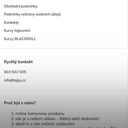
Obchodní podmínky
Podmínky ochrany osobních údajů
Kontakty
Kurzy tejpování
Kurzy BLACKROLL
R
ychlý kontakt
603 502 505
info@tejpy.cz
P
roč být s námi?
máme kamennou prodejnu
vše je v našem skladu - žádný další dodavatel
zboží si u nás můžete vyzkoušet