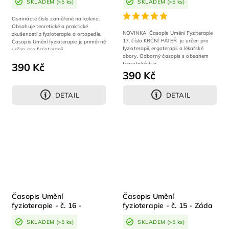
SKLADEM
(>5 ks)
SKLADEM
(>5 ks)
Osmnácté číslo zaměřené na koleno.
Obsahuje teoretické a praktické
NOVINKA Časopis Umění Fyziterapie
zkušenosti z fyzioterapie a ortopedie.
17. číslo KRČNÍ PÁTEŘ je určen pro
Časopis Umění fyzioterapie je primárně
fyzioterapii, ergoterapii a lékařské
určen pro fyzioterapii,...
obory. Odborný časopis s obsahem
teoretických a...
390 Kč
390 Kč
DETAIL
DETAIL
Časopis Umění
Časopis Umění
fyzioterapie - č. 16 -
fyzioterapie - č. 15 - Záda
Rameno
SKLADEM
(>5 ks)
SKLADEM
(>5 ks)