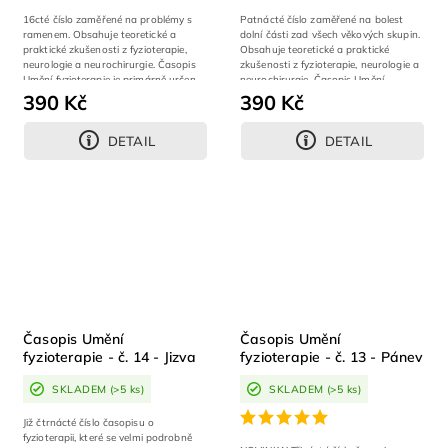
16cté číslo zaměřené na problémy s
Patnácté číslo zaměřené na bolest
ramenem. Obsahuje teoretické a
dolní části zad všech věkových skupin.
praktické zkušenosti z fyzioterapie,
Obsahuje teoretické a praktické
neurologie a neurochirurgie. Časopis
zkušenosti z fyzioterapie, neurologie a
Umění fyzioterapie je primárně určen...
neurochirurgie. Časopis Umění...
390 Kč
390 Kč
DETAIL
DETAIL
Časopis Umění
Časopis Umění
fyzioterapie - č. 14 - Jizva
fyzioterapie - č. 13 - Pánev
a kyčel
SKLADEM
(>5 ks)
SKLADEM
(>5 ks)
Již čtrnácté číslo časopisu o
fyzioterapii, které se velmi podrobně