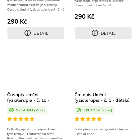
fyzioterapii, které se velmi podrobně
fyzioterapii, ergoterapii a lékařské
věnuje tématu skolióz, již v prodeji.
obory. Inspirací může být...
Časopis Umění fyzioterapie je primárně
určen pro...
290 Kč
290 Kč
DETAIL
DETAIL
Časopis Umění
Časopis Umění
fyzioterapie - č. 10 -
fyzioterapie - č. 1 - dětská
Rovnováha
noha 2. VYDÁNÍ
SKLADEM
(>5 ks)
SKLADEM
(>5 ks)
Další díl populární časopisu Umění
Zcela přepracované vydání s tématem
fyzioterapie - tentokrát na téma
„Dětská noha“.
Rovnováha. Když se řekne rovnováha,