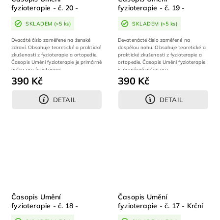
fyzioterapie - č. 20 -
fyzioterapie - č. 19 -
Ženské zdraví
Dospělá noha
SKLADEM
(>5 ks)
SKLADEM
(>5 ks)
Dvacáté číslo zaměřené na ženské
Devatenácté číslo zaměřené na
zdraví. Obsahuje teoretické a praktické
dospělou nohu. Obsahuje teoretické a
zkušenosti z fyzioterapie a ortopedie.
praktické zkušenosti z fyzioterapie a
Časopis Umění fyzioterapie je primárně
ortopedie. Časopis Umění fyzioterapie
určen pro fyzioterapii,...
je primárně určen pro...
390 Kč
390 Kč
DETAIL
DETAIL
Časopis Umění
Časopis Umění
fyzioterapie - č. 18 -
fyzioterapie - č. 17 - Krční
Koleno
páteř