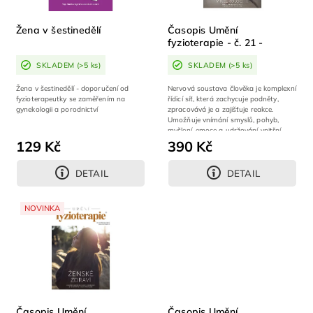
Žena v šestinedělí
Časopis Umění
fyzioterapie - č. 21 -
Fyzioterapie v neurologii
SKLADEM
(>5 ks)
SKLADEM
(>5 ks)
Žena v šestinedělí - doporučení od
Nervová soustava člověka je komplexní
fyzioterapeutky se zaměřením na
řídicí síť, která zachycuje podněty,
gynekologii a porodnictví
zpracovává je a zajišťuje reakce.
Umožňuje vnímání smyslů, pohyb,
myšlení, emoce a udržování vnitřní...
129 Kč
390 Kč
DETAIL
DETAIL
NOVINKA
Časopis Umění
Časopis Umění