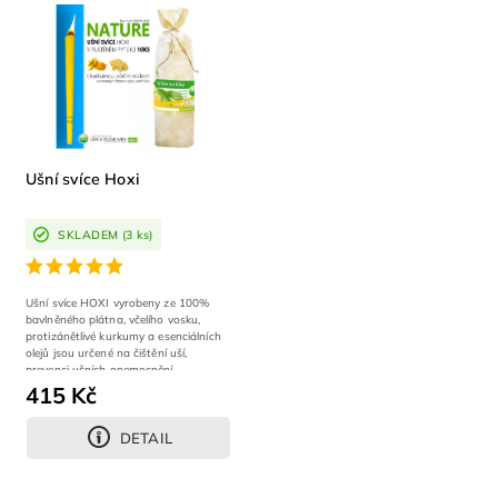
Abecedně
Ušní svíce Hoxi
SKLADEM
(3 ks)
Ušní svíce HOXI vyrobeny ze 100%
bavlněného plátna, včelího vosku,
protizánětlivé kurkumy a esenciálních
olejů jsou určené na čištění uší,
prevenci ušních onemocnění,
problémů...
415 Kč
DETAIL