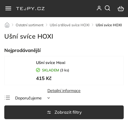
/
Ostatní sortiment
/
Ušní a tělové svíce HOXI
/
Ušní svíce HOXI
Ušní svíce HOXI
Nejprodávanější
Ušní svíce Hoxi
SKLADEM
(3 ks)
415 Kč
Detailní informace
Doporučujeme
Nejlevnější
Nejdražší
Nejprodávanější