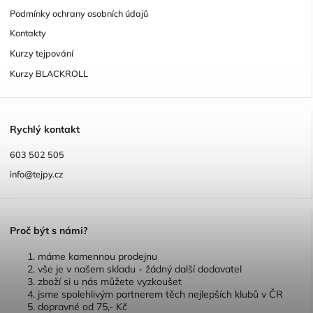
Podmínky ochrany osobních údajů
Kontakty
Kurzy tejpování
Kurzy BLACKROLL
R
ychlý kontakt
603 502 505
info@tejpy.cz
P
roč být s námi?
máme kamennou prodejnu
vše je v našem skladu - žádný další dodavatel
zboží si u nás můžete vyzkoušet
jsme spolehlivým partnerem těch nejlepších klubů v ČR
dopravné od 75,- Kč