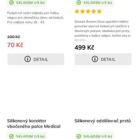
SKLADEM
(>5 ks)
SKLADEM
(>5 ks)
Podpůrná nožní objímka pro hallux
valgus pro okmažitou úlevu od bolesti.
Zensah Bunion Ease speciální reliéfní
Pro velikost nohy 35 - 43.
ponožka uleví od bolesti při obtížích s
vbočeným palcem, kladívkovými prsty,
problémy s hallux valgus, kuřími oky a
100 Kč
mozoly.
70 Kč
499 Kč
DETAIL
DETAIL
Silikonový korektor
Silikonový oddělovač prstů
vbočeného palce Medical
Brace
SKLADEM
(>5 ks)
SKLADEM
(>5 ks)