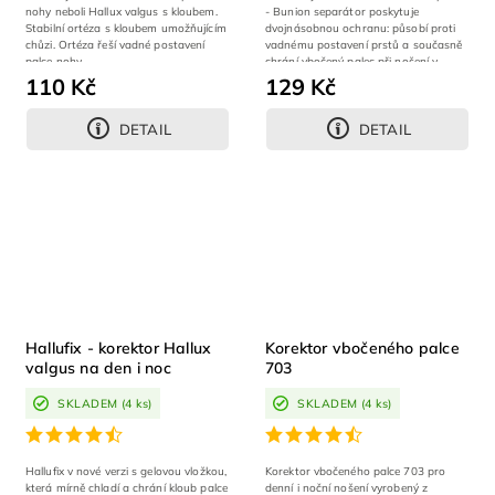
nohy neboli Hallux valgus s kloubem.
- Bunion separátor poskytuje
Stabilní ortéza s kloubem umožňujícím
dvojnásobnou ochranu: působí proti
chůzi. Ortéza řeší vadné postavení
vadnému postavení prstů a současně
palce nohy.
chrání vbočený palec při nošení v
obuvi,...
110 Kč
129 Kč
DETAIL
DETAIL
Hallufix - korektor Hallux
Korektor vbočeného palce
valgus na den i noc
703
SKLADEM
(4 ks)
SKLADEM
(4 ks)
Hallufix v nové verzi s gelovou vložkou,
Korektor vbočeného palce 703 pro
která mírně chladí a chrání kloub palce
denní i noční nošení vyrobený z