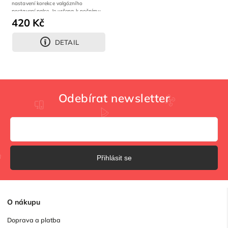
nastavení korekce valgózního
postavení palce. Je určena k nočnímu...
420 Kč
DETAIL
Odebírat newsletter
Přihlásit se
O
nákupu
Doprava a platba