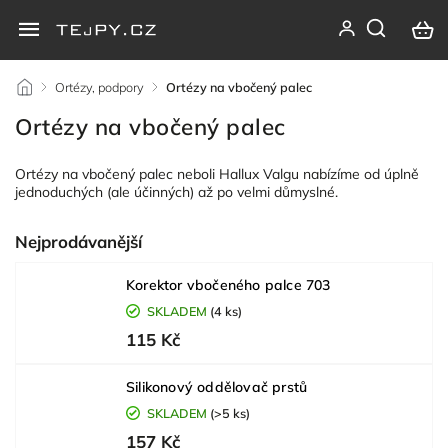
/
Ortézy, podpory
/
Ortézy na vbočený palec
Ortézy na vbočený palec
Ortézy na vbočený palec neboli Hallux Valgu nabízíme od úplně
jednoduchých (ale účinných) až po velmi důmyslné.
Nejprodávanější
Korektor vbočeného palce 703
SKLADEM
(4 ks)
115 Kč
Silikonový oddělovač prstů
SKLADEM
(>5 ks)
157 Kč