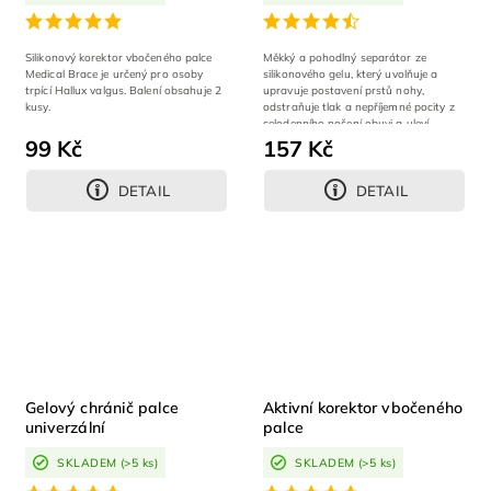
Silikonový korektor vbočeného palce
Měkký a pohodlný separátor ze
Medical Brace je určený pro osoby
silikonového gelu, který uvolňuje a
trpící Hallux valgus. Balení obsahuje 2
upravuje postavení prstů nohy,
kusy.
odstraňuje tlak a nepříjemné pocity z
celodenního nošení obuvi a uleví
Vašim...
99 Kč
157 Kč
DETAIL
DETAIL
Gelový chránič palce
Aktivní korektor vbočeného
univerzální
palce
SKLADEM
(>5 ks)
SKLADEM
(>5 ks)