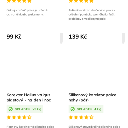
Gelový chránič palce je určen k
Aktivní korektor vbočeného palce -
ochraně kloubu palce nohy.
cvičební pomůcka pomáhající řešit
problémy s vbočenými palci.
99 Kč
139 Kč
DETAIL
Korektor Hallux valgus
Silikonový korektor palce
plastový - na den i noc
nohy (pár)
SKLADEM
(>5 ks)
SKLADEM
(4 ks)
Plastový korektor vbočeného palce
Silikonový srovnávač vbočeného palce