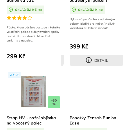
Sanomed 722
odděleným palcem
SKLADEM
(>5 ks)
SKLADEM
(4 ks)
Nylonová punčocha s odděleným
palcem ideální pro nošení Hallufix
Páska, která udržuje postavení kotníku
korektorů a Hallufix sandálů.
ve střední poloze a díky zvedání špičky
dochází k usnadnění chůze. Dvě
varianty v nabídce.
399 Kč
299 Kč
DETAIL
DETAIL
AKCE
–30
%
Strap HV - nožní objímka
Ponožky Zensah Bunion
na vbočený palec
Ease