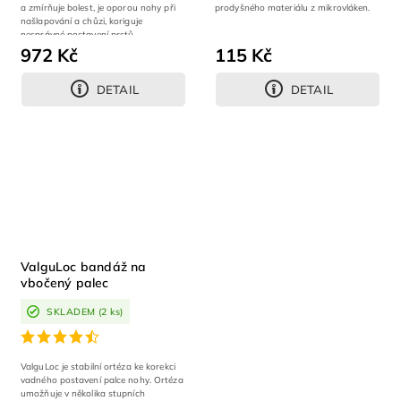
a zmírňuje bolest, je oporou nohy při
prodyšného materiálu z mikrovláken.
našlapování a chůzi, koriguje
nesprávné postavení prstů,...
972 Kč
115 Kč
DETAIL
DETAIL
ValguLoc bandáž na
vbočený palec
SKLADEM
(2 ks)
ValguLoc je stabilní ortéza ke korekci
vadného postavení palce nohy. Ortéza
umožňuje v několika stupních