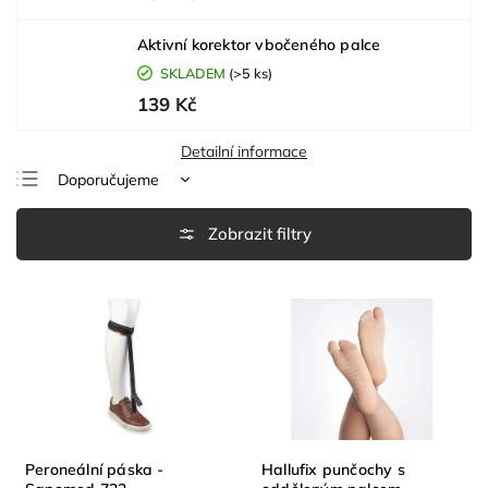
Aktivní korektor vbočeného palce
SKLADEM
(>5 ks)
139 Kč
Detailní informace
Doporučujeme
Nejlevnější
Nejdražší
Nejprodávanější
Abecedně
Peroneální páska -
Hallufix punčochy s