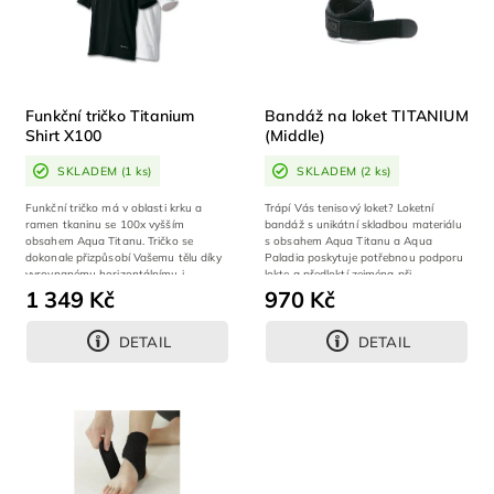
Funkční tričko Titanium
Bandáž na loket TITANIUM
Shirt X100
(Middle)
SKLADEM
(1 ks)
SKLADEM
(2 ks)
Funkční tričko má v oblasti krku a
Trápí Vás tenisový loket? Loketní
ramen tkaninu se 100x vyšším
bandáž s unikátní skladbou materiálu
obsahem Aqua Titanu. Tričko se
s obsahem Aqua Titanu a Aqua
dokonale přizpůsobí Vašemu tělu díky
Paladia poskytuje potřebnou podporu
vyrovnanému horizontálnímu i
lokte a předloktí zejména při
vertikálnímu...
raketových...
1 349 Kč
970 Kč
DETAIL
DETAIL