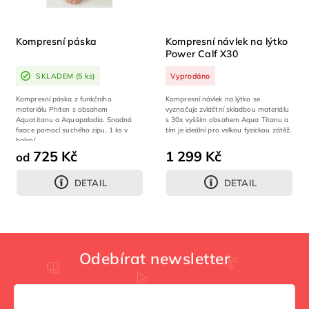
Kompresní páska
Kompresní návlek na lýtko
Power Calf X30
SKLADEM
(5 ks)
Vyprodáno
Kompresní páska z funkčního
Kompresní návlek na lýtko se
materiálu Phiten s obsahem
vyznačuje zvláštní skladbou materiálu
Aquatitanu a Aquapaladia. Snadná
s 30x vyšším obsahem Aqua Titanu a
fixace pomocí suchého zipu. 1 ks v
tím je ideální pro velkou fyzickou zátěž.
balení
725 Kč
1 299 Kč
od
DETAIL
DETAIL
Odebírat newsletter