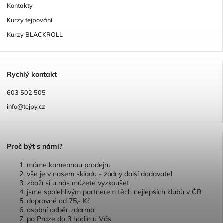
Kontakty
Kurzy tejpování
Kurzy BLACKROLL
R
ychlý kontakt
603 502 505
info@tejpy.cz
P
roč být s námi?
máme kamennou prodejnu
vše je v našem skladu - žádný další dodavatel
zboží si u nás můžete vyzkoušet
jsme spolehlivým partnerem těch nejlepších klubů v ČR
dopravné od 75,- Kč
osobní odběr zdarma
po Praze do 3 hodin u Vás