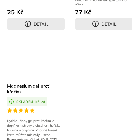
svalových křečí během sportovního
výkonu.
25 Kč
27 Kč
DETAIL
DETAIL
Magnesium gel proti
křečím
SKLADEM
(>5 ks)
Rychle účinný gel proti křečím je
doplňkem stravy s obsahem hořčíku,
taurinu a argininu. Vhodné balení,
které můžete mít vždy u sebe.
Pomerančová příchuť. 60 % DDD!