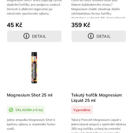
Magnesium SHOT 60ml zajišťuje rychlé
Cítíte se často unavení nebo pod
doplnění hořčíku pro podporu svalové
tlakem každodenního stresu?
činnosti a efektivní regeneraci po
Magnesium chelát obsahuje dobře
náročném sportovním výkonu.
vstřebatelnou formu hořčíku
doplněnou o vitamín B6, který přispívá
ke snížení míry...
45 Kč
359 Kč
DETAIL
DETAIL
Magnesium Shot 25 ml
Tekutý hořčík Magnesium
Liquid 25 ml
SKLADEM
(>5 ks)
Vyprodáno
Jedna ampulka Magnesium Shot k
Tekutý Penco® Magnesium Liquid v
lepšímu výkonu a maximální funkci
jednorázové ampuli s optimální dávkou
svalů.
250 mg hořčíku určený ke zmírnění