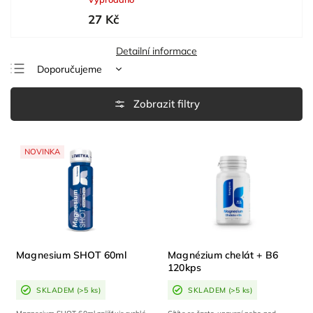
27 Kč
Detailní informace
Doporučujeme
Nejlevnější
Nejdražší
Nejprodávanější
NOVINKA
Abecedně
Magnesium SHOT 60ml
Magnézium chelát + B6
120kps
SKLADEM
(>5 ks)
SKLADEM
(>5 ks)