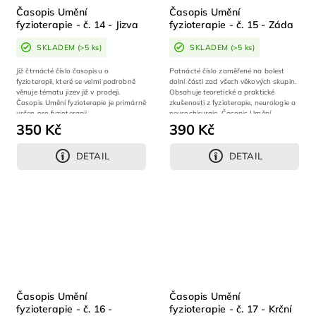
Časopis Umění
Časopis Umění
fyzioterapie - č. 14 - Jizva
fyzioterapie - č. 15 - Záda
SKLADEM
(>5 ks)
SKLADEM
(>5 ks)
Již čtrnácté číslo časopisu o
Patnácté číslo zaměřené na bolest
fyzioterapii, které se velmi podrobně
dolní části zad všech věkových skupin.
věnuje tématu jizev již v prodeji.
Obsahuje teoretické a praktické
Časopis Umění fyzioterapie je primárně
zkušenosti z fyzioterapie, neurologie a
určen pro fyzioterapii,...
neurochirurgie. Časopis Umění...
350 Kč
390 Kč
DETAIL
DETAIL
Časopis Umění
Časopis Umění
fyzioterapie - č. 16 -
fyzioterapie - č. 17 - Krční