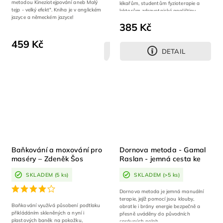
metodou Kineziotejpování aneb Malý
lékařům, studentům fyzioterapie a
tejp - velký efekt". Kniha je v anglickém
lektorům zdravotnické angličtiny.
jazyce a německém jazyce!
Nepostradatelná...
385 Kč
459 Kč
DETAIL
DETAIL
Baňkování a moxování pro
Dornova metoda - Gamal
maséry – Zdeněk Šos
Raslan - jemná cesta ke
středu
SKLADEM
(5 ks)
SKLADEM
(>5 ks)
Dornova metoda je jemná manuální
terapie, jejíž pomocí jsou klouby,
Baňkování využívá působení podtlaku
obratle i brány energie bezpečně a
přikládáním skleněných a nyní i
přesně uváděny do původních
plastových baněk na pokožku,
správných poloh.