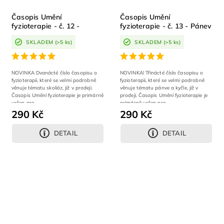
Časopis Umění
Časopis Umění
fyzioterapie - č. 12 -
fyzioterapie - č. 13 - Pánev
Skolióza
a kyčel
SKLADEM
(>5 ks)
SKLADEM
(>5 ks)
NOVINKA Dvanácté číslo časopisu o
NOVINKA! Třinácté číslo časopisu o
fyzioterapii, které se velmi podrobně
fyzioterapii, které se velmi podrobně
věnuje tématu skolióz, již v prodeji.
věnuje tématu pánve a kyčle, již v
Časopis Umění fyzioterapie je primárně
prodeji. Časopis Umění fyzioterapie je
určen pro...
primárně určen pro...
290 Kč
290 Kč
DETAIL
DETAIL