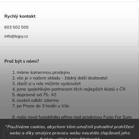
R
ychlý kontakt
603 502 505
info@tejpy.cz
P
roč být s námi?
máme kamennou prodejnu
vše je v našem skladu - žádný další dodavatel
zboží si u nás můžete vyzkoušet
jsme spolehlivým partnerem těch nejlepších klubů v ČR
dopravné od 75,- Kč
osobní odběr zdarma
po Praze do 3 hodin u Vás
naše nová fyzioklinika přímo nad prodejnou Fyzio For Sure
"
Používáme cookies, abychom Vám umožnili pohodlné prohlížení
webu a díky analýze provozu webu neustále zlepšovali jeho