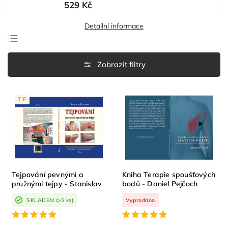
529 Kč
Detailní informace
Doporučujeme
Nejlevnější
Nejdražší
TIP
Nejprodávanější
Abecedně
Tejpování pevnými a
Kniha Terapie spoušťových
pružnými tejpy - Stanislav
bodů - Daniel Pejčoch
Flandera
SKLADEM
(>5 ks)
Vyprodáno