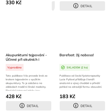
330 Kč
DETAIL
DETAIL
Akupunkturní tejpování -
Barefoot: žij naboso!
Účinné při akutních i
chronických bolestech a
Vyprodáno
SKLADEM
(2 ks)
potížích
Tato publikace Vás provede krok za
Publikace od české fyzioterapeutky
krokem tejpováním s využitím
Lucie Pytlové přibližuje čtenáři
akupunktury. To je založeno na
anatomii a vývoj chodidel a přináší
základech tradiční čínské medicíny.
pohled na zdravější formu obouvání.
Elastické tejpovací pásky jsou
přelepeny přes...
428 Kč
183 Kč
DETAIL
DETAIL