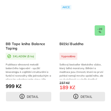
AKCE
–20
%
BB Tape kniha Balance
Běžící Buddha
Taping
SKLADEM
(5 ks)
Vyprodáno
Publikace věnovaná metodě
Světový bestseller tibetského vůdce,
balančního tejpování - využití
který běhá maratony. Běhání a
kinesiotejpu k zajištění strukturální a
meditace jsou činnosti, které na první
funkční rovnováhy těla jednoduchým a
pohled nemají mnoho společného, ale
přesným vyhodnocením stavu těla.
ve skutečnosti se skvěle doplňují,...
237 Kč
Kniha je v...
999 Kč
189 Kč
DETAIL
DETAIL