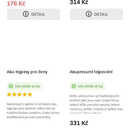
314 Kč
176 Kč
DETAIL
DETAIL
Aku-tejping pro ženy
Akupresurní tejpování
SKLADEM
(4 ks)
SKLADEM
(3 ks)
Kniha plná pomoci při každodenních
potížích jako jsou např. bolest hlavy,
Seznámení s aplikací a účinkami aku-
oblasti kříže, poruchy spánku, bolest
tejpingu pod vedením odborníka na
ramenou, potíže s koleny a kyčlemi bez
tradiční čínskou medicínu a jeho dcery,
nutnosti užití medikace.
kvalifikované porodní asistentky.
331 Kč