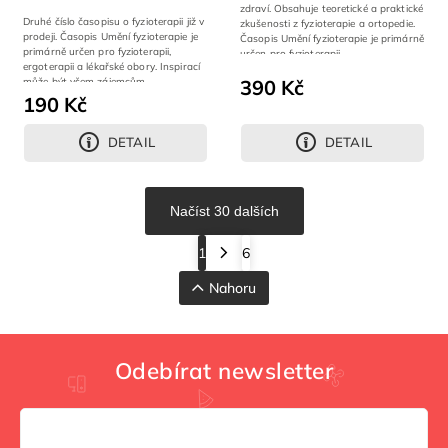
zdraví. Obsahuje teoretické a praktické
Druhé číslo časopisu o fyzioterapii již v
zkušenosti z fyzioterapie a ortopedie.
prodeji. Časopis Umění fyzioterapie je
Časopis Umění fyzioterapie je primárně
primárně určen pro fyzioterapii,
určen pro fyzioterapii,...
ergoterapii a lékařské obory. Inspirací
může být všem zájemcům...
390 Kč
190 Kč
DETAIL
DETAIL
Načíst 30 dalších
1
6
Nahoru
Odebírat newsletter