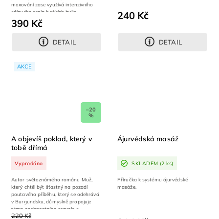
moxování zase využívá intenzivního
sálavého tepla hořících bylin,
240 Kč
především...
390 Kč
DETAIL
DETAIL
AKCE
–20
%
A objevíš poklad, který v
Ájurvédská masáž
tobě dřímá
Vyprodáno
SKLADEM
(2 ks)
Autor světoznámého románu Muž,
Příručka k systému ájurvédské
který chtěl být šťastný na pozadí
masáže.
poutavého příběhu, který se odehrává
v Burgundsku, důmyslně propojuje
téma osobnostního rozvoje s
220 Kč
duchovním...