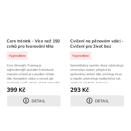
Core trénink - Více než 150
Cvičení na pěnovém válci -
cviků pro tvarování těla
Cvičení pro život bez
bolesti
Vyprodáno
Vyprodáno
Core Strenght Training je
Samoléčebný systém, který odstraňuje
nejmodernější speciální tréninková
chronickou bolest, přispívá ke
metoda určená pro posílení středu
správnému držení těla, zmírňuje stres
těla. Kompletní rádce a návod, jak
a napětí, odstraňuje nadbytečný tuk,
posílením svalů středu získat zdravější
zmírňuje celulitidu, bolesti a...
a lépe...
399 Kč
293 Kč
DETAIL
DETAIL