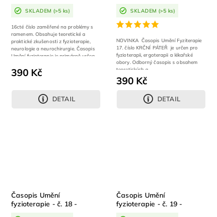
Rameno
páteř
SKLADEM
(>5 ks)
SKLADEM
(>5 ks)
16cté číslo zaměřené na problémy s
ramenem. Obsahuje teoretické a
NOVINKA Časopis Umění Fyziterapie
praktické zkušenosti z fyzioterapie,
17. číslo KRČNÍ PÁTEŘ je určen pro
neurologie a neurochirurgie. Časopis
fyzioterapii, ergoterapii a lékařské
Umění fyzioterapie je primárně určen...
obory. Odborný časopis s obsahem
teoretických a...
390 Kč
390 Kč
DETAIL
DETAIL
Časopis Umění
Časopis Umění
fyzioterapie - č. 18 -
fyzioterapie - č. 19 -
Koleno
Dospělá noha