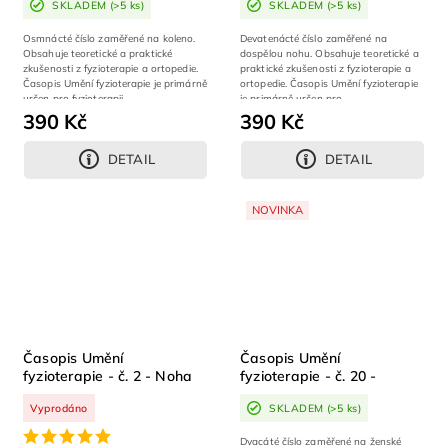
SKLADEM
(>5 ks)
SKLADEM
(>5 ks)
Osmnácté číslo zaměřené na koleno.
Devatenácté číslo zaměřené na
Obsahuje teoretické a praktické
dospělou nohu. Obsahuje teoretické a
zkušenosti z fyzioterapie a ortopedie.
praktické zkušenosti z fyzioterapie a
Časopis Umění fyzioterapie je primárně
ortopedie. Časopis Umění fyzioterapie
určen pro fyzioterapii,...
je primárně určen pro...
390 Kč
390 Kč
DETAIL
DETAIL
NOVINKA
Časopis Umění
Časopis Umění
fyzioterapie - č. 2 - Noha
fyzioterapie - č. 20 -
Ženské zdraví
Vyprodáno
SKLADEM
(>5 ks)
Dvacáté číslo zaměřené na ženské