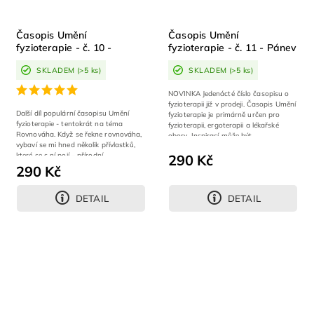
Časopis Umění
Časopis Umění
fyzioterapie - č. 10 -
fyzioterapie - č. 11 - Pánev
Rovnováha
SKLADEM
(>5 ks)
SKLADEM
(>5 ks)
NOVINKA Jedenácté číslo časopisu o
fyzioterapii již v prodeji. Časopis Umění
Další díl populární časopisu Umění
fyzioterapie je primárně určen pro
fyzioterapie - tentokrát na téma
fyzioterapii, ergoterapii a lékařské
Rovnováha. Když se řekne rovnováha,
obory. Inspirací může být...
vybaví se mi hned několik přívlastků,
které se s ní pojí – přírodní,...
290 Kč
290 Kč
DETAIL
DETAIL