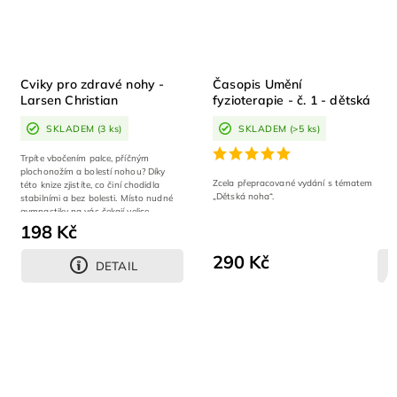
Cviky pro zdravé nohy -
Časopis Umění
Larsen Christian
fyzioterapie - č. 1 - dětská
noha 2. VYDÁNÍ
SKLADEM
(3 ks)
SKLADEM
(>5 ks)
Trpíte vbočením palce, příčným
plochonožím a bolestí nohou? Díky
Zcela přepracované vydání s tématem
této knize zjistíte, co činí chodidla
„Dětská noha“.
stabilními a bez bolesti. Místo nudné
gymnastiky na vás čekají velice...
198 Kč
290 Kč
DETAIL