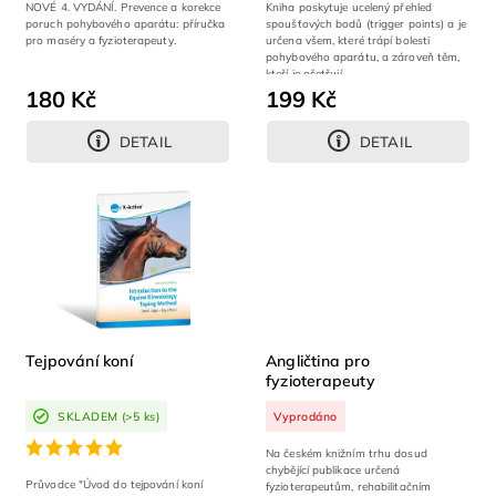
NOVÉ 4. VYDÁNÍ. Prevence a korekce
Kniha poskytuje ucelený přehled
poruch pohybového aparátu: příručka
spoušťových bodů (trigger points) a je
pro maséry a fyzioterapeuty.
určena všem, které trápí bolesti
pohybového aparátu, a zároveň těm,
kteří je ošetřují.
180 Kč
199 Kč
DETAIL
DETAIL
Tejpování koní
Angličtina pro
fyzioterapeuty
SKLADEM
(>5 ks)
Vyprodáno
Na českém knižním trhu dosud
chybějící publikace určená
Průvodce "Úvod do tejpování koní
fyzioterapeutům, rehabilitačním