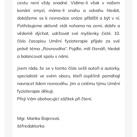
cestu není vždy snadné. Vidíme-li však v našem
konání smysl, máme-li snahu a odvahu hledat,
dokážeme se k rovnováze snáze přiblížit a být v ní.
Potřebujeme aktivně stát nohama na zemi, dobře a
vědomě dýchat, udržovat své myšlenky čisté. 10.
číslo časopisu Umění fyzioterapie přijalo za své
právě téma „Rovnováha“. Pojďte, milí čtenáři, hledat
a balancovat spolu s námi.
Jsem ráda, že se v tomto čísle sešli autoři a autorky,
specialisté ve svém oboru, kteří úspěšně pomáhají
navracet lidem rovnováhu. Jim a celému týmu Umění
fyzioterapie děkuji.
Přeji Vám obohacující zážitek při čtení.
Mgr. Marika Bajerová,
šéfredaktorka