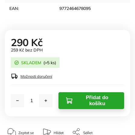
EAN
:
9772464678095
290 Kč
259 Kč bez DPH
SKLADEM
(>5 ks)
Možnosti doručení
Přidat do
košíku
Zeptat se
Hlídat
Sdílet