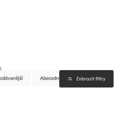
e
odávanější
Abecedně