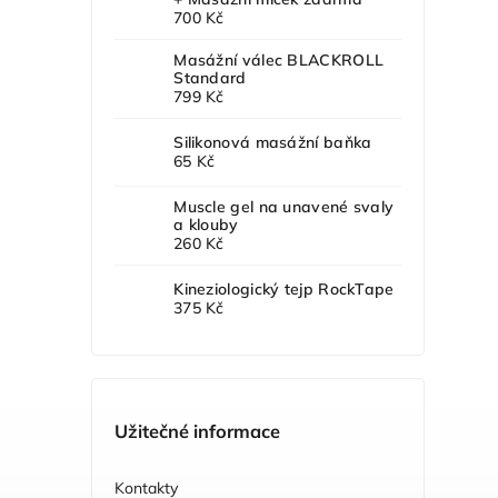
700 Kč
Masážní válec BLACKROLL
Standard
799 Kč
Silikonová masážní baňka
65 Kč
Muscle gel na unavené svaly
a klouby
260 Kč
Kineziologický tejp RockTape
375 Kč
Užitečné informace
Kontakty