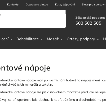
Kontakty
Doprava a platba
Kurzy tejpování
Slevy pro sportovní
Zákaznická podpora:
603 502 505
ičení
Rehabilitace
Masáž
Ortézy, podpory
H
ontové nápoje
otonické iontové nápoje mají po rozmíchání hotového nápoje menší osm
nění chybějících minerálů a tekutin.
tonické iontové nápoje lze pít v libovolném množství před, ale nejlépe 
ívají se při sportech, kde dochází k nepřetržitému a dlouhodobému poce
.