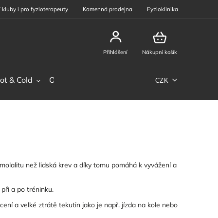
 kluby i pro fyzioterapeuty
Kamenná prodejna
Fyzioklinika
Přihlášení
Nákupní košík
ot & Cold
Ostatní sortiment
Phiten
Sportovní výž
CZK
olalitu než lidská krev a díky tomu pomáhá k vyvážení a
při a po tréninku.
ní a velké ztrátě tekutin jako je např. jízda na kole nebo