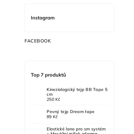
Instagram
F
ACEBOOK
Top 7 produktů
Kineziologický tejp BB Tape 5
cm
250 Kč
Pevný tejp Dream tape
89 Kč
Elastické lano pro sm systém
+ Masážní míček zdarma