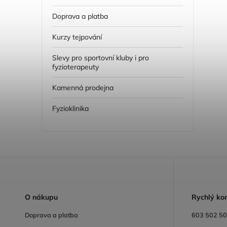
Doprava a platba
Kurzy tejpování
Slevy pro sportovní kluby i pro
fyzioterapeuty
Kamenná prodejna
Fyzioklinika
O
nákupu
R
ychlý ko
Doprava a platba
603 502 5