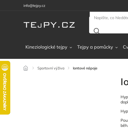
info@tejpy.cz
Kineziologické tejpy
Tejpy a pomůcky
Cv
/
Sportovní výživa
/
Iontové nápoje
I
Hyp
dopl
Hypo
Použ
běh