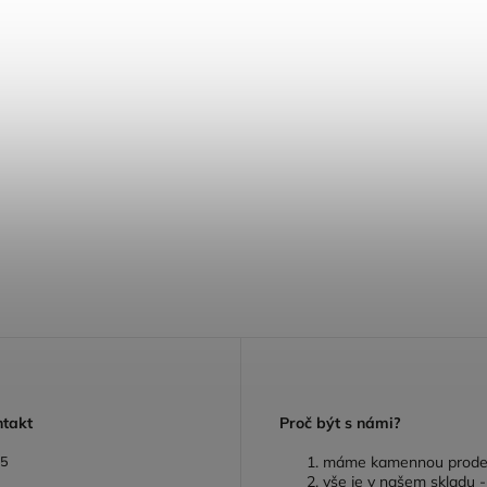
ntakt
P
roč být s námi?
05
máme kamennou prode
vše je v našem skladu 