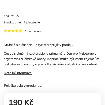
Kód:
7/XL27
Značka:
Uměni Fyzioterapie
1 hodnocení
Druhé číslo časopisu o fyzioterapii již v prodeji.
Časopis Umění fyzioterapie je primárně určen pro fyzioterapii,
ergoterapii a lékařské obory. Inspirací může být všem zájemcům
o zkušenosti, názory a poznatky získané z vlastní praxe autorů.
Detailní informace
Položka byla vyprodána…
190 Kč