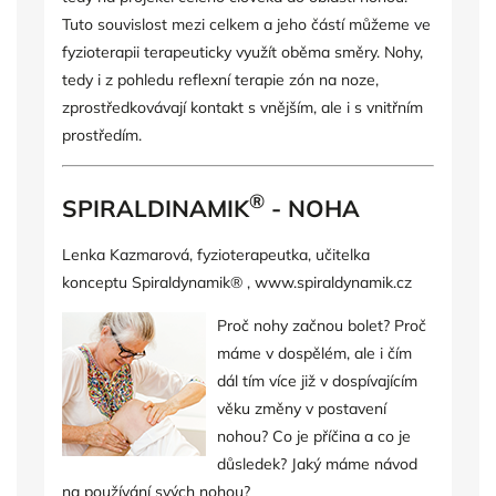
Tuto souvislost mezi celkem a jeho částí můžeme ve
fyzioterapii terapeuticky využít oběma směry. Nohy,
tedy i z pohledu reflexní terapie zón na noze,
zprostředkovávají kontakt s vnějším, ale i s vnitřním
prostředím.
®
SPIRALDINAMIK
- NOHA
Lenka Kazmarová,
fyzioterapeutka, učitelka
konceptu Spiraldynamik® , www.spiraldynamik.cz
Proč nohy začnou bolet? Proč
máme v dospělém, ale i čím
dál tím více již v dospívajícím
věku změny v postavení
nohou? Co je příčina a co je
důsledek? Jaký máme návod
na používání svých nohou?