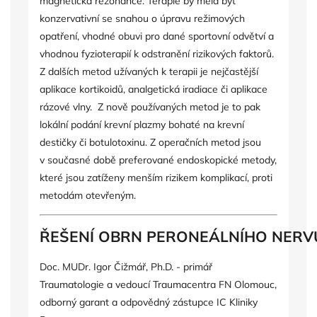
magnetická rezonance. Terapie by měla být
konzervativní se snahou o úpravu režimových
opatření, vhodné obuvi pro dané sportovní odvětví a
vhodnou fyzioterapií k odstranění rizikových faktorů.
Z dalších metod užívaných k terapii je nejčastější
aplikace kortikoidů, analgetická iradiace či aplikace
rázové vlny. Z nově používaných metod je to pak
lokální podání krevní plazmy bohaté na krevní
destičky či botulotoxinu. Z operačních metod jsou
v současné době preferované endoskopické metody,
které jsou zatíženy menším rizikem komplikací, proti
metodám otevřeným.
ŘEŠENÍ OBRN PERONEÁLNÍHO NER
Doc. MUDr. Igor Čižmář, Ph.D. - primář
Traumatologie a vedoucí Traumacentra FN Olomouc,
odborný garant a odpovědný zástupce IC Kliniky