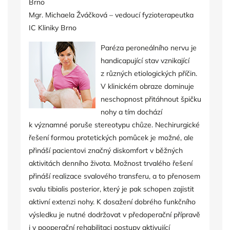
Brno
Mgr. Michaela Žváčková – vedoucí fyzioterapeutka
IC Kliniky Brno
Paréza peroneálního nervu je
handicapující stav vznikající
z různých etiologických příčin.
V klinickém obraze dominuje
neschopnost přitáhnout špičku
nohy a tím dochází
k významné poruše stereotypu chůze. Nechirurgické
řešení formou protetických pomůcek je možné, ale
přináší pacientovi značný diskomfort v běžných
aktivitách denního života. Možnost trvalého řešení
přináší realizace svalového transferu, a to přenosem
svalu tibialis posterior, který je pak schopen zajistit
aktivní extenzi nohy. K dosažení dobrého funkčního
výsledku je nutné dodržovat v předoperační přípravě
i v pooperační rehabilitaci postupy aktivující