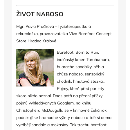
ŽIVOT NABOSO
Mgr. Pavla Pročková – fyzioterapeutka a
rekreoložka, provozovatelka Vivo Barefoot Concept
Store Hradec Králové
Barefoot, Born to Run,
indiánský kmen Tarahumara,
huarache sandálky, běh a
chůze naboso, senzorický
chodník, hmatová stezka...
Pojmy, které před pár lety
skoro nikdo neznal. Dnes patří
na přední příčky
pojmů vyhledávaných Googlem, na knihu
Christophera McDougalla se v knihovně čeká rok,
podnikají se hromadné výlety naboso a lidé si doma
vyrábějí sandále a mokasíny. Tak trochu barefoot