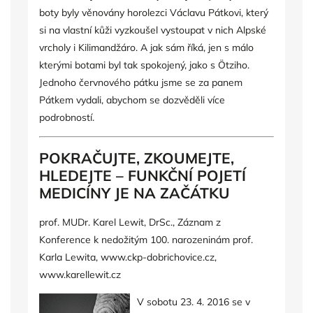
boty byly věnovány horolezci Václavu Pátkovi, který
si na vlastní kůži vyzkoušel vystoupat v nich Alpské
vrcholy i Kilimandžáro. A jak sám říká, jen s málo
kterými botami byl tak spokojený, jako s Ötziho.
Jednoho červnového pátku jsme se za panem
Pátkem vydali, abychom se dozvěděli více
podrobností.
POKRAČUJTE, ZKOUMEJTE,
HLEDEJTE – FUNKČNÍ POJETÍ
MEDICÍNY JE NA ZAČÁTKU
prof. MUDr. Karel Lewit, DrSc.,
Záznam z
Konference k nedožitým 100. narozeninám prof.
Karla Lewita,
www.ckp-dobrichovice.cz
,
www.karellewit.cz
V sobotu 23. 4. 2016 se v