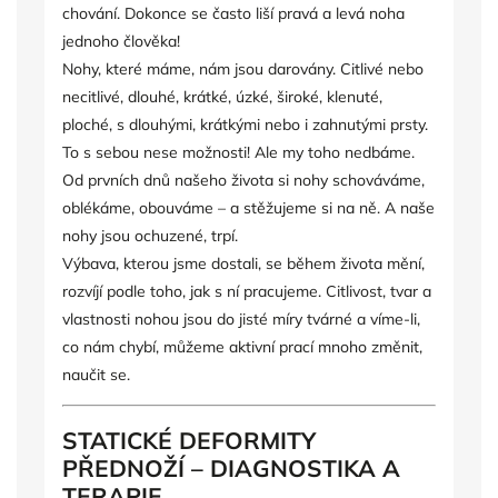
chování. Dokonce se často liší pravá a levá noha
jednoho člověka!
Nohy, které máme, nám jsou darovány. Citlivé nebo
necitlivé, dlouhé, krátké, úzké, široké, klenuté,
ploché, s dlouhými, krátkými nebo i zahnutými prsty.
To s sebou nese možnosti! Ale my toho nedbáme.
Od prvních dnů našeho života si nohy schováváme,
oblékáme, obouváme – a stěžujeme si na ně. A naše
nohy jsou ochuzené, trpí.
Výbava, kterou jsme dostali, se během života mění,
rozvíjí podle toho, jak s ní pracujeme. Citlivost, tvar a
vlastnosti nohou jsou do jisté míry tvárné a víme-li,
co nám chybí, můžeme aktivní prací mnoho změnit,
naučit se.
STATICKÉ DEFORMITY
PŘEDNOŽÍ – DIAGNOSTIKA A
TERAPIE