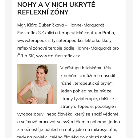
NOHY A V NICH UKRYTÉ
REFLEXNÍ ZÓNY
Mgr. Klára Bubeníčková – Hanne-Marquardt
Fussreflex
®
školící a terapeutické centrum Praha,
www.terapea.cz
, fyzioterapeutka, lektorka školy
reflexní zónové terapie podle Hanne-Marquardt pro
ČR a SK, www.rtn-fussreflex.cz
V přístupu k lidskému tělu i
k nohám si můžeme nasadit
různé „terapeutické brýle“.
Jeden pohled může být ze
strany fyzioterapie, další ze
strany ortopedie, podologie i
výrobce obuvi, nebo člověka, který se snaží vědomě
a vnímavě pracovat se svým tělem a nohama. Jedna
z možností je pohled na nohy jako na mikrosystém,
tedy na projekci celého člověka do oblasti nohou.