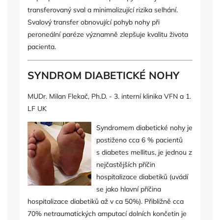
transferovaný sval a minimalizující rizika selhání.
Svalový transfer obnovující pohyb nohy při
peroneální paréze významně zlepšuje kvalitu života
pacienta.
SYNDROM DIABETICKÉ NOHY
MUDr. Milan Flekač, Ph.D. - 3. interní klinika VFN a 1.
LF UK
Syndromem diabetické nohy je
postiženo cca 6 % pacientů
s diabetes mellitus, je jednou z
nejčastějších příčin
hospitalizace diabetiků (uvádí
se jako hlavní příčina
hospitalizace diabetiků až v ca 50%). Přibližně cca
70% netraumatických amputací dolních končetin je