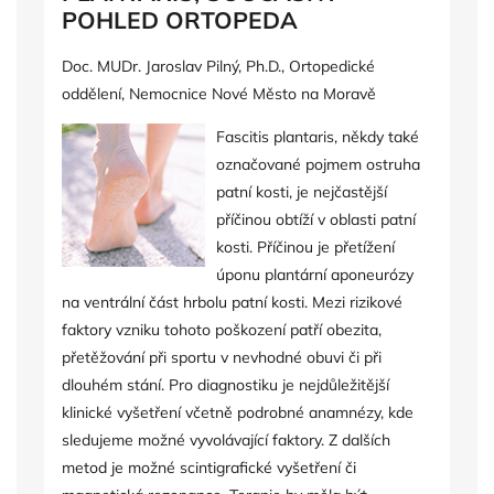
POHLED ORTOPEDA
Doc. MUDr. Jaroslav Pilný, Ph.D.,
Ortopedické
oddělení,
Nemocnice Nové Město na Moravě
Fascitis plantaris, někdy také
označované pojmem ostruha
patní kosti, je nejčastější
příčinou obtíží v oblasti patní
kosti. Příčinou je přetížení
úponu plantární aponeurózy
na ventrální část hrbolu patní kosti. Mezi rizikové
faktory vzniku tohoto poškození patří obezita,
přetěžování při sportu v nevhodné obuvi či při
dlouhém stání. Pro diagnostiku je nejdůležitější
klinické vyšetření včetně podrobné anamnézy, kde
sledujeme možné vyvolávající faktory. Z dalších
metod je možné scintigrafické vyšetření či