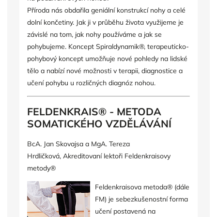
Příroda nás obdařila geniální konstrukcí nohy a celé
dolní končetiny. Jak ji v průběhu života využijeme je
závislé na tom, jak nohy používáme a jak se
pohybujeme. Koncept Spiraldynamik®, terapeuticko-
pohybový koncept umožňuje nové pohledy na lidské
tělo a nabízí nové možnosti v terapii, diagnostice a
učení pohybu u rozličných diagnóz nohou.
FELDENKRAIS® - METODA
SOMATICKÉHO VZDĚLÁVÁNÍ
BcA. Jan Skovajsa a MgA. Tereza
Hrdličková,
Akreditovaní lektoři Feldenkraisovy
metody®
Feldenkraisova metoda® (dále
FM) je sebezkušenostní forma
učení postavená na