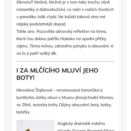
šílenství? Možná. Možná je v tom taky trochu vůně
romantiky a dobrodružství, co nám v našich životech
v paneláku tolik chybí. Ne každá taková vlna má
nějaký podstatnější dopad.
Tahle ano. Rozsvítila obrovský reflektor na téma,
které tou dobou patřilo hluboko na spodní příčky
zájmu. Téma nohou, zdravého pohybu a obouvání. A
za to jí patří veliký dík.
I ZA MLČÍCÍHO MLUVÍ JEHO
BOTY!
Miroslava Štýbrová – renomovaná historička a
kurátorka sbírky obuvi v Muzeu jihovýchodní Moravy
ve Zlíně, autorka knihy Dějiny obouvání: boty, botky,
botičky
Anglický dramatik irského
původu George Bernard Shaw