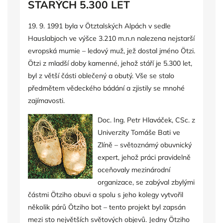
STARÝCH 5.300 LET
19. 9. 1991 byla v Ötztalských Alpách v sedle
Hauslabjoch ve výšce 3.210 m.n.n nalezena nejstarší
evropská mumie – ledový muž, jež dostal jméno Ötzi.
Ötzi z mladší doby kamenné, jehož stáří je 5.300 let,
byl z větší části oblečený a obutý. Vše se stalo
předmětem vědeckého bádání a zjistily se mnohé
zajímavosti.
Doc. Ing. Petr Hlaváček, CSc. z
Univerzity Tomáše Bati ve
Zlíně – světoznámý obuvnický
expert, jehož práci pravidelně
oceňovaly mezinárodní
organizace, se zabýval zbylými
částmi Ötziho obuvi a spolu s jeho kolegy vytvořil
několik párů Ötziho bot – tento projekt byl zapsán
mezi sto největších světových objevů. Jedny Ötziho