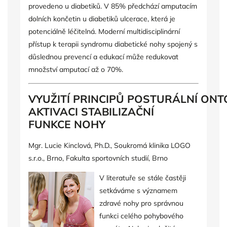
provedeno u diabetiků. V 85% předchází amputacím
dolních končetin u diabetiků ulcerace, která je
potenciálně léčitelná. Moderní multidisciplinární
přístup k terapii syndromu diabetické nohy spojený s
důslednou prevencí a edukací může redukovat
množství amputací až o 70%.
VYUŽITÍ PRINCIPŮ POSTURÁLNÍ ON
AKTIVACI STABILIZAČNÍ
FUNKCE NOHY
Mgr. Lucie Kinclová, Ph.D.,
Soukromá klinika LOGO
s.r.o., Brno,
Fakulta sportovních studií, Brno
V literatuře se stále častěji
setkáváme s významem
zdravé nohy pro správnou
funkci celého pohybového