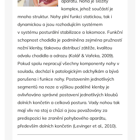
aparátu. Noha je složitý
komplex, jehož součástí je
mnoho struktur. Nohy plní funkci statickou, tak i
dynamickou a jsou rozhodujícím systémem
v systému posturální stabilizace a lokomoce. Funkční
schopnost chodidla je podmíněna zejména pružností
nožní klenby, tlakovou distribucí zátěže, kvalitou
odvalu chodidla a odrazu (Kolář & Vařeka, 2009).
Pokud spolu nepracují všechny komponenty nohy v
souladu, dochází k patologickým odchylkám a bývá
porušena i funkce nohy. Postavením jednotlivých
segmentů na noze a výškou podélné klenby je
ovlivňováno správné postavení jednotlivých kloubů
dolních končetin a celková postura. Vady nohou tak
mají vliv na stoj a chůzi a jsou považovány za
predispozici ke zranění pohybového aparátu,
především dolních končetin (Levinger et al., 2010).