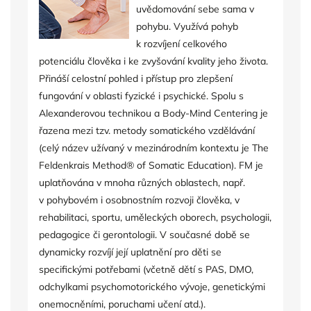
uvědomování sebe sama v
pohybu. Využívá pohyb
k rozvíjení celkového
potenciálu člověka i ke zvyšování kvality jeho života.
Přináší celostní pohled i přístup pro zlepšení
fungování v oblasti fyzické i psychické. Spolu s
Alexanderovou technikou a Body-Mind Centering je
řazena mezi tzv. metody somatického vzdělávání
(celý název užívaný v mezinárodním kontextu je The
Feldenkrais Method® of Somatic Education). FM je
uplatňována v mnoha různých oblastech, např.
v pohybovém i osobnostním rozvoji člověka, v
rehabilitaci, sportu, uměleckých oborech, psychologii,
pedagogice či gerontologii. V současné době se
dynamicky rozvíjí její uplatnění pro děti se
specifickými potřebami (včetně dětí s PAS, DMO,
odchylkami psychomotorického vývoje, genetickými
onemocněními, poruchami učení atd.).