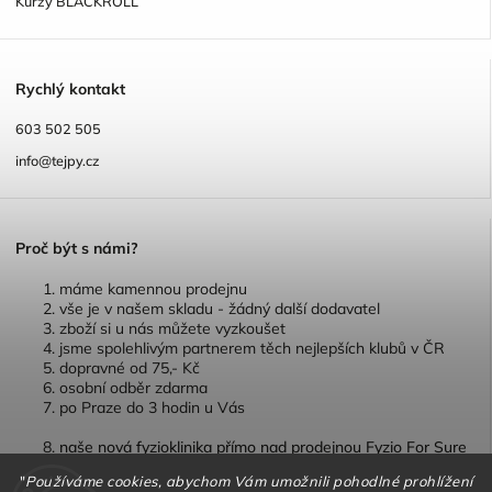
Kurzy BLACKROLL
R
ychlý kontakt
603 502 505
info@tejpy.cz
P
roč být s námi?
máme kamennou prodejnu
vše je v našem skladu - žádný další dodavatel
zboží si u nás můžete vyzkoušet
jsme spolehlivým partnerem těch nejlepších klubů v ČR
dopravné od 75,- Kč
osobní odběr zdarma
po Praze do 3 hodin u Vás
naše nová fyzioklinika přímo nad prodejnou Fyzio For Sure
"
Používáme cookies, abychom Vám umožnili pohodlné prohlížení