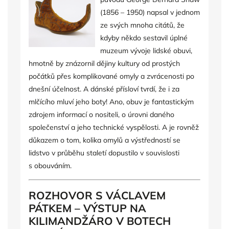
(1856 – 1950) napsal v jednom
ze svých mnoha citátů, že
kdyby někdo sestavil úplné
muzeum vývoje lidské obuvi,
hmotně by znázornil dějiny kultury od prostých
počátků přes komplikované omyly a zvrácenosti po
dnešní účelnost. A dánské přísloví tvrdí, že i za
mlčícího mluví jeho boty! Ano, obuv je fantastickým
zdrojem informací o nositeli, o úrovni daného
společenství a jeho technické vyspělosti. A je rovněž
důkazem o tom, kolika omylů a výstředností se
lidstvo v průběhu staletí dopustilo v souvislosti
s obouváním.
ROZHOVOR S VÁCLAVEM
PÁTKEM – VÝSTUP NA
KILIMANDŽÁRO V BOTECH