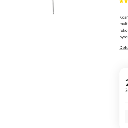
Kosm
mult
ruko
pyra
Deta
2