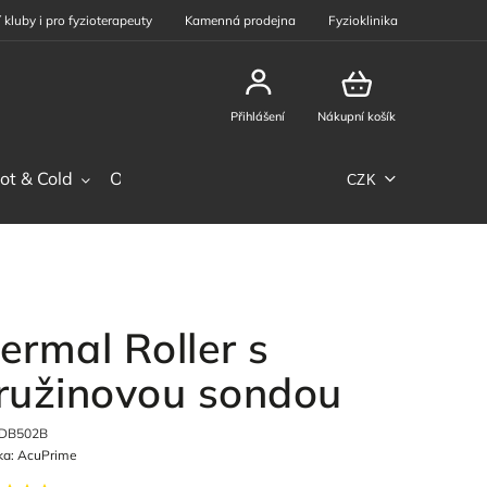
 kluby i pro fyzioterapeuty
Kamenná prodejna
Fyzioklinika
Přihlášení
Nákupní košík
ot & Cold
Ostatní sortiment
Phiten
Sportovní výž
CZK
ermal Roller s
ružinovou sondou
DB502B
ka:
AcuPrime