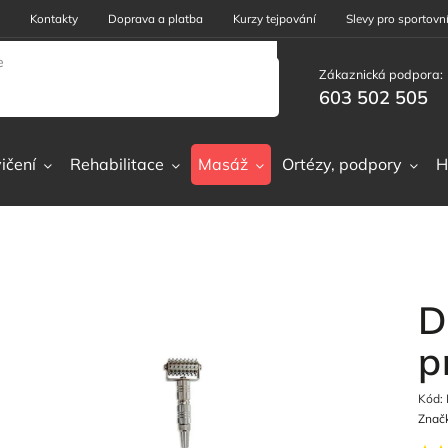
Kontakty
Doprava a platba
Kurzy tejpování
Slevy pro sportovní
Zákaznická podpora:
603 502 505
ičení
Rehabilitace
Masáž
Ortézy, podpory
H
D
p
Kód:
Znač