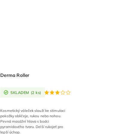
Derma Roller
SKLADEM
(2 ks)
Kosmetický váleček slouží ke stimulaci
pokožky obličeje, rukou nebo nohou.
Pevná masážní hlava s bodci
pyramidového tvaru. Delší rukojeť pro
lepší úchop.