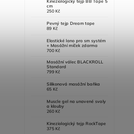
Kineziologický tejp BB Tape 5
cm
250 Kč
Pevný tejp Dream tape
89 Kč
Elastické lano pro sm systém
+ Masážní míček zdarma
700 Kč
Masážní válec BLACKROLL
Standard
799 Kč
Silikonová masážní baňka
65 Kč
Muscle gel na unavené svaly
a klouby
260 Kč
Kineziologický tejp RockTape
375 Kč