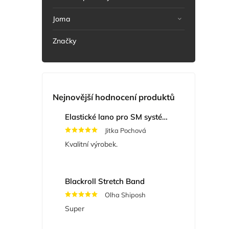
Joma
Značky
Nejnovější hodnocení produktů
Elastické lano pro SM systém, 3 ks
Jitka Pochová
Kvalitní výrobek.
Blackroll Stretch Band
Olha Shiposh
Super