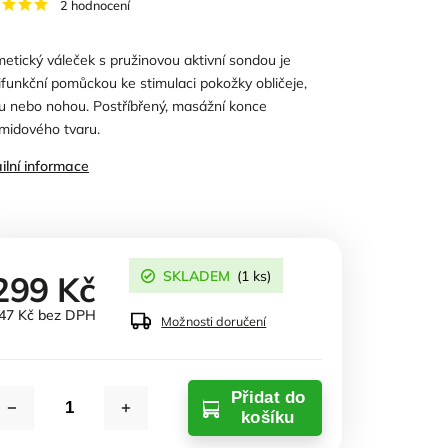
2 hodnocení
etický váleček s pružinovou aktivní sondou je
ifunkční pomůckou ke stimulaci pokožky obličeje,
u nebo nohou. Postříbřený, masážní konce
midového tvaru.
ilní informace
SKLADEM
(1 ks)
299 Kč
47 Kč bez DPH
Možnosti doručení
Přidat do
košíku