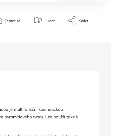
Zeptat se
Hlídat
Sdílet
ndou je multifunkční kosmetickou
nce pyramidového tvaru. Lze použít také k