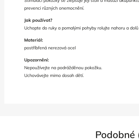
Stimulací pokožky se zlepšuje její stav a masáží akupunk
prevenci různých onemocnění.
Jak používat?
Uchopte do ruky a pomalými pohyby rolujte nahoru a dolů
Materiál:
postříbřená nerezová ocel
Upozornění:
Nepoužívejte na podrážděnou pokožku.
Uchovávejte mimo dosah dětí.
Podobné 