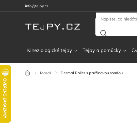
info@tejpy.cz
Kineziologické tejpy
Tejpy a pomůcky
Cv
/
Masáž
/
Dermal Roller s pružinovou sondou