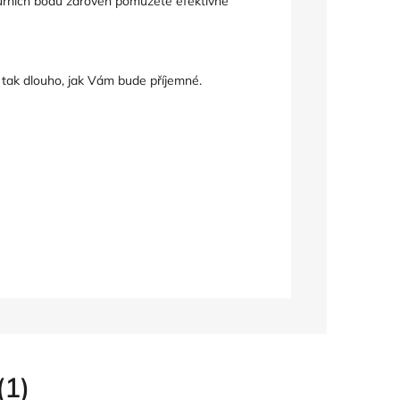
turních bodů zároveň pomůžete efektivně
 tak dlouho, jak Vám bude příjemné.
(1)