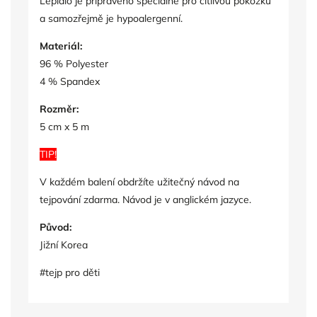
Lepidlo je připraveno speciálně pro citlivou pokožku
a samozřejmě je hypoalergenní.
Materiál:
96 % Polyester
4 % Spandex
Rozměr:
5 cm x 5 m
TIP!
V každém balení obdržíte užitečný návod na
tejpování zdarma. Návod je v anglickém jazyce.
Původ:
Jižní Korea
#tejp pro děti