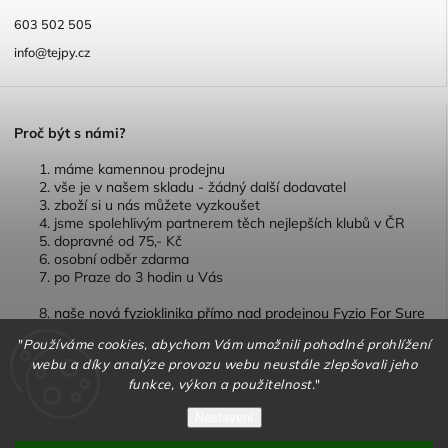
603 502 505
info@tejpy.cz
P
roč být s námi?
máme kamennou prodejnu
vše je v našem skladu - žádný další dodavatel
zboží si u nás můžete vyzkoušet
jsme spolehlivým partnerem těch nejlepších klubů v ČR
dopravné od 75,- Kč
osobní odběr zdarma
po Praze do 3 hodin u Vás
naše nová fyzioklinika přímo nad prodejnou Fyzio For Sure
"
Používáme cookies, abychom Vám umožnili pohodlné prohlížení
webu a díky analýze provozu webu neustále zlepšovali jeho
funkce, výkon a použitelnost.
"
Copyright 2026
TEJPY.cz
. Všechna práva vyhrazena.
Nastavení
Vytvořil
Shoptet
| Design
Shoptak.cz