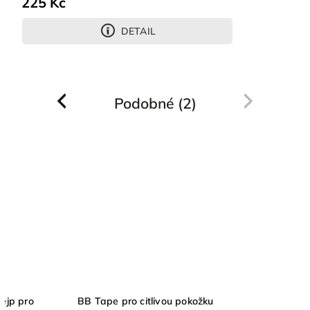
225 Kč
DETAIL
Podobné (2)
Previous
Next
ive Tape Gentle - kinezio tejp pro
BB Tape pro citlivou p