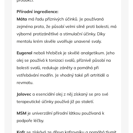
produkci.
Přírodní ingredience:
Máta
má řadu příznivých účinků. Je používaná
zejména proto, že působí velmi silně proti bolesti, má
výborné protizánětlivé a stimulační účinky. Díky
mentolu krém skvěle uvolňuje unavené svaly.
Eugenol
neboli hřebíček je skvělé analgetikum. Jeho
olej se používá k tonizaci svalů, příznivě působí na
bolesti svalů, redukuje záněty a pomáhá při
vstřebávání modřin. Je vhodný také při artritidě a
revmatu.
Jalovec
a esenciální olej z něj získaný se pro své
terapeutické účinky používá již po staletí.
MSM
je univerzální přírodní látkou používaná k
podpoře léčby.
Kafr
se získává ze dřeva kafrovníku a pomáhá tlumit