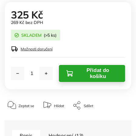
325 Kč
269 Kč bez DPH
SKLADEM
(>5 ks)
Možnosti doručení
Přidat do
košíku
Zeptat se
Hlídat
Sdílet
Popis
Hodnocení (13)