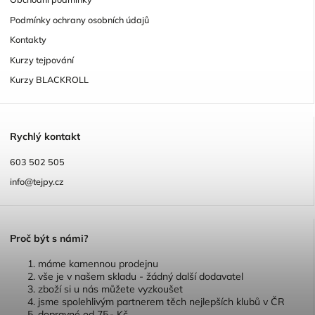
Podmínky ochrany osobních údajů
Kontakty
Kurzy tejpování
Kurzy BLACKROLL
R
ychlý kontakt
603 502 505
info@tejpy.cz
P
roč být s námi?
máme kamennou prodejnu
vše je v našem skladu - žádný další dodavatel
zboží si u nás můžete vyzkoušet
jsme spolehlivým partnerem těch nejlepších klubů v ČR
dopravné od 75,- Kč