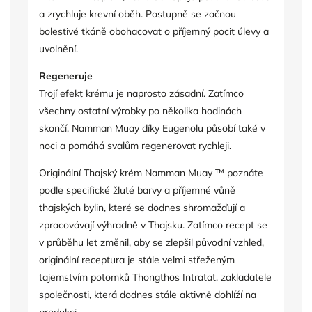
a zrychluje krevní oběh. Postupně se začnou
bolestivé tkáně obohacovat o příjemný pocit úlevy a
uvolnění.
Regeneruje
Trojí efekt krému je naprosto zásadní. Zatímco
všechny ostatní výrobky po několika hodinách
skončí, Namman Muay díky Eugenolu působí také v
noci a pomáhá svalům regenerovat rychleji.
Originální Thajský krém Namman Muay ™ poznáte
podle specifické žluté barvy a příjemné vůně
thajských bylin, které se dodnes shromažďují a
zpracovávají výhradně v Thajsku. Zatímco recept se
v průběhu let změnil, aby se zlepšil původní vzhled,
originální receptura je stále velmi střeženým
tajemstvím potomků Thongthos Intratat, zakladatele
společnosti, která dodnes stále aktivně dohlíží na