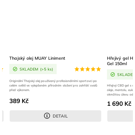
ej MUAY Liniment
Hřejivý gel HEMPE CBD HOT M
Gel 150ml
DEM
(>5 ks)
SKLADEM
(1 ks)
ký olej používaný profesionálními sportovci po
ylepšeném přírodním složení pro zahřátí svalů
Hřejivý CBD gel s obsahem kanabidiolu (C
oleje, mentolu, eukalyptusu a vitamínu E. G
okmžitou úlevu od bolesti a podporu pohy
1 690 Kč
DETAIL
DETAIL