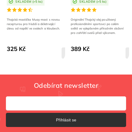
SKLADEM
(>5 ks)
SKLADEM
(>5 ks)
Thajská mastička Muay mast s novou
Originální Thajský olej používaný
recepturou pro hlubší a déletrvající
profesionálními sportovci po celém
úlevu od napětí ve svalech a kloubech.
světě ve vylepšeném přírodním složení
pro zahřátí svalů před výkonem.
325 Kč
389 Kč
DETAIL
Odebírat newsletter
Přihlásit se