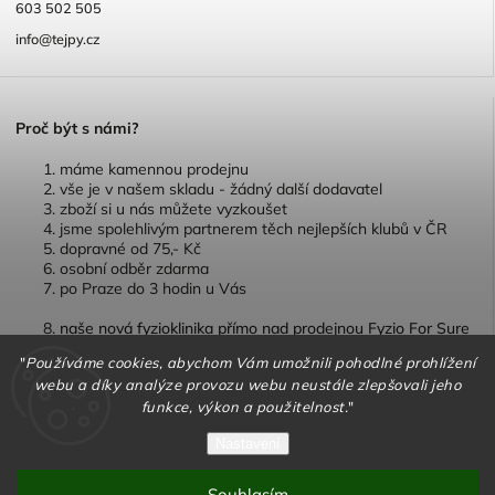
603 502 505
info@tejpy.cz
P
roč být s námi?
máme kamennou prodejnu
vše je v našem skladu - žádný další dodavatel
zboží si u nás můžete vyzkoušet
jsme spolehlivým partnerem těch nejlepších klubů v ČR
dopravné od 75,- Kč
osobní odběr zdarma
po Praze do 3 hodin u Vás
naše nová fyzioklinika přímo nad prodejnou Fyzio For Sure
"
Používáme cookies, abychom Vám umožnili pohodlné prohlížení
webu a díky analýze provozu webu neustále zlepšovali jeho
funkce, výkon a použitelnost.
"
Copyright 2026
TEJPY.cz
. Všechna práva vyhrazena.
Nastavení
Vytvořil
Shoptet
| Design
Shoptak.cz
Souhlasím