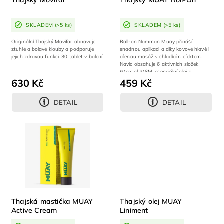
Thajský Movifar
Thajský MUAY Roll-On
SKLADEM
(>5 ks)
SKLADEM
(>5 ks)
Originální Thajský Movifar obnovuje
Roll-on Namman Muay přináší
ztuhlé a bolavé klouby a podporuje
snadnou aplikaci a díky kovové hlavě i
jejich zdravou funkci. 30 tablet v balení.
cílenou masáž s chladícím efektem.
Navíc obsahuje 6 aktivních složek
(Mentol, MSM, esenciální olej z...
630 Kč
459 Kč
DETAIL
DETAIL
Thajská mastička MUAY
Thajský olej MUAY
Active Cream
Liniment