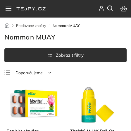
/
Prodávané značky
/
Namman MUAY
Namman MUAY
Doporučujeme
Nejlevnější
Nejdražší
Nejprodávanější
Abecedně