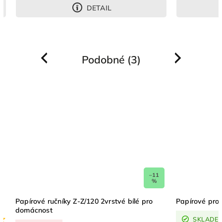
DETAIL
DETAIL
Podobné (3)
Previous
Next
–11
%
 ručníky Z-Z/120 2vrstvé bílé pro
Papírové prostěradlo Med
st
SKLADEM
(>5 ks)