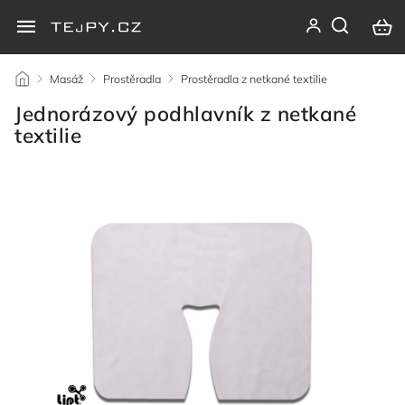
/
Masáž
/
Prostěradla
/
Prostěradla z netkané textilie
/
Jednorázový podhlavník z netkané
textilie