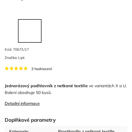
Kód:
7067/U17
Značka:
Lipt
3 hodnocení
Jednorázový podhlavník z netkané textilie
ve variantách X a U.
Balení obsahuje 50 kusů.
Detailní informace
Doplňkové parametry
Kategorie
:
Prostěradla z netkané textilie