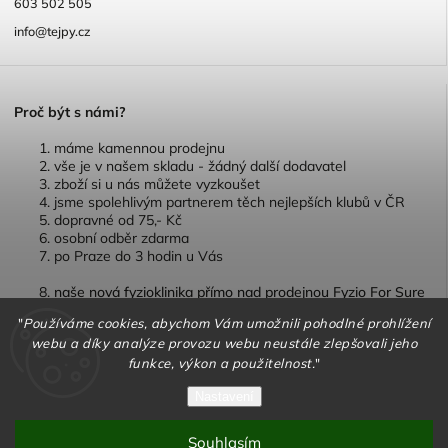
603 502 505
info@tejpy.cz
P
roč být s námi?
máme kamennou prodejnu
vše je v našem skladu - žádný další dodavatel
zboží si u nás můžete vyzkoušet
jsme spolehlivým partnerem těch nejlepších klubů v ČR
dopravné od 75,- Kč
osobní odběr zdarma
po Praze do 3 hodin u Vás
naše nová fyzioklinika přímo nad prodejnou Fyzio For Sure
"
Používáme cookies, abychom Vám umožnili pohodlné prohlížení
webu a díky analýze provozu webu neustále zlepšovali jeho
funkce, výkon a použitelnost.
"
Copyright 2026
TEJPY.cz
. Všechna práva vyhrazena.
Nastavení
Vytvořil
Shoptet
| Design
Shoptak.cz
Souhlasím
Vytvořil Shoptet