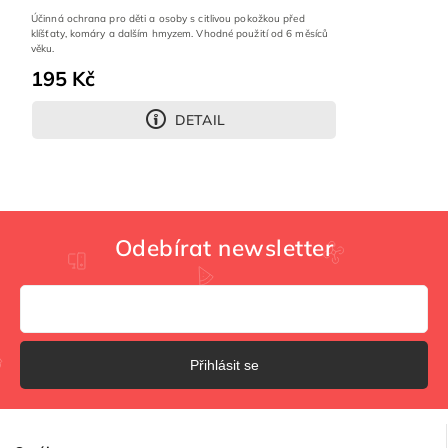
Účinná ochrana pro děti a osoby s citlivou pokožkou před
klíšťaty, komáry a dalším hmyzem. Vhodné použití od 6 měsíců
věku.
195 Kč
DETAIL
Odebírat newsletter
Přihlásit se