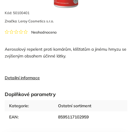
Kód:
50100401
Značka:
Leroy Cosmetics s.r.o.
Neohodnoceno
Aerosolový repelent proti komárům, klíšťatům a jinému hmyzu se
zvýšeným obsahem účinné látky.
Detailní informace
Doplňkové parametry
Kategorie
:
Ostatní sortiment
EAN
:
8595117102959