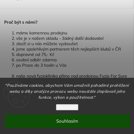
P
roč být s námi?
máme kamennou prodejnu
vše je v našem skladu - žádný další dodavatel
zboží si u nás můžete vyzkoušet
jsme spolehlivým partnerem těch nejlepších klubů v ČR
dopravné od 75,- Kč
osobní odběr zdarma
po Praze do 3 hodin u Vás
naše nová fyzioklinika přímo nad prodejnou Fyzio For Sure
"
Používáme cookies, abychom Vám umožnili pohodlné prohlížení
webu a díky analýze provozu webu neustále zlepšovali jeho
funkce, výkon a použitelnost.
"
Copyright 2026
TEJPY.cz
. Všechna práva vyhrazena.
Nastavení
Vytvořil
Shoptet
| Design
Shoptak.cz
Souhlasím
Vytvořil Shoptet