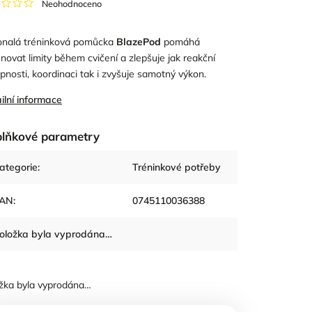
Neohodnoceno
nalá tréninková pomůcka
BlazePod
pomáhá
novat limity během cvičení a zlepšuje jak reakční
pnosti, koordinaci tak i zvyšuje samotný výkon.
ilní informace
lňkové parametry
ategorie
:
Tréninkové potřeby
AN
:
0745110036388
oložka byla vyprodána…
žka byla vyprodána…