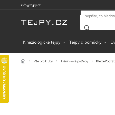
info@tejpy.cz
Kineziologické tejpy
Tejpy a pomůcky
Cv
/
Vše pro kluby
/
Tréninkové potřeby
/
BlazePod St