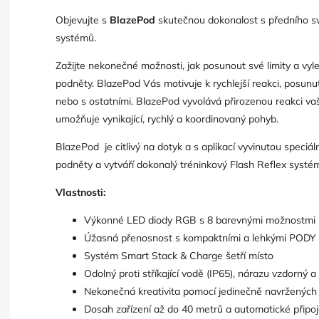
Objevujte s
BlazePod
skutečnou dokonalost s předního sv
systémů.
Zažijte nekonečné možnosti, jak posunout své limity a vylep
podněty. BlazePod Vás motivuje k rychlejší reakci, posunut
nebo s ostatními. BlazePod vyvolává přirozenou reakci va
umožňuje vynikající, rychlý a koordinovaný pohyb.
BlazePod je citlivý na dotyk a s aplikací vyvinutou speciál
k zdarma
podněty a vytváří dokonalý tréninkový Flash Reflex systé
Vlastnosti:
Výkonné LED diody RGB s 8 barevnými možnostmi
Úžasná přenosnost s kompaktními a lehkými PODY
Systém Smart Stack & Charge šetří místo
Odolný proti stříkající vodě (IP65), nárazu vzdorný
Nekonečná kreativita pomocí jedinečně navrženýc
Dosah zařízení až do 40 metrů a automatické připo