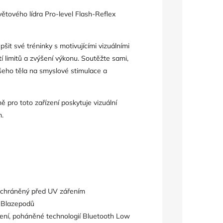
ětového lídra Pro-level Flash-Reflex
šit své tréninky s motivujícími vizuálními
í limitů a zvýšení výkonu. Soutěžte sami,
šeho těla na smyslové stimulace a
ně pro toto zařízení poskytuje vizuální
m.
 a chráněný před UV zářením
h Blazepodů
jení, poháněné technologií Bluetooth Low