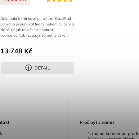
Dokonalá tréninková pomůcka BlazePod
pomáhá posunovat limity během cvičení a
zlepšuje jak reakční schopnosti,
koordinaci tak i zvyšuje samotný výkon.
13 748 Kč
DETAIL
ntakt
P
roč být s námi?
05
máme kamennou prode