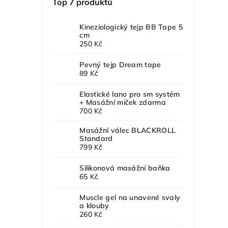
Top 7 produktů
Kineziologický tejp BB Tape 5
cm
250 Kč
Pevný tejp Dream tape
89 Kč
Elastické lano pro sm systém
+ Masážní míček zdarma
700 Kč
Masážní válec BLACKROLL
Standard
799 Kč
Silikonová masážní baňka
65 Kč
Muscle gel na unavené svaly
a klouby
260 Kč