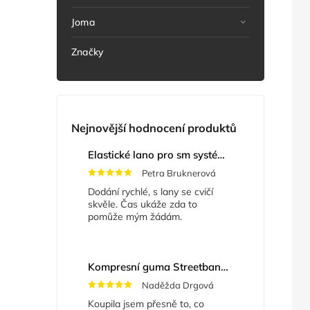
Joma
Značky
Nejnovější hodnocení produktů
Elastické lano pro sm systém
+ Masážní míče
Petra Bruknerová
Dodání rychlé, s lany se cvičí
skvěle. Čas ukáže zda to
pomůže mým žádám.
Kompresní guma Streetband 5 cm x 2 m
Naděžda Drgová
Koupila jsem přesně to, co