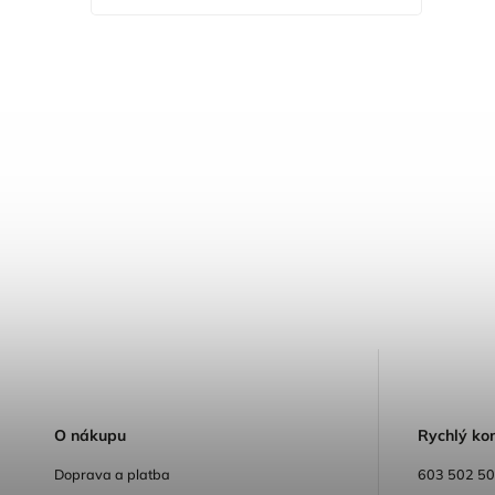
O
nákupu
R
ychlý ko
Doprava a platba
603 502 5