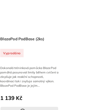
BlazePod PodBase (2ks)
Vyprodáno
Dokonalá tréninková pomůcka BlazePod
pomáhá posunovat limity během cvičení a
zlepšuje jak reakční schopnosti,
koordinaci tak i zvyšuje samotný výkon.
BlazePod PodBase je jejím...
1 139 Kč