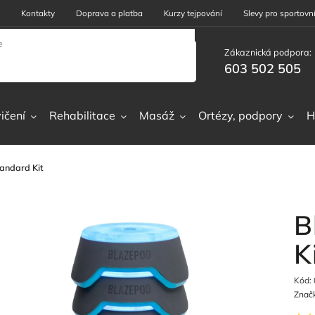
Kontakty
Doprava a platba
Kurzy tejpování
Slevy pro sportovní
Zákaznická podpora:
603 502 505
ičení
Rehabilitace
Masáž
Ortézy, podpory
H
andard Kit
B
K
Kód:
Znač