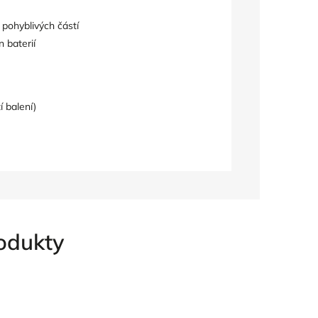
 pohyblivých částí
n baterií
í balení)
rodukty