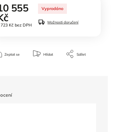
10 555
Vyprodáno
Kč
Možnosti doručení
 723 Kč bez DPH
Zeptat se
Hlídat
Sdílet
ocení