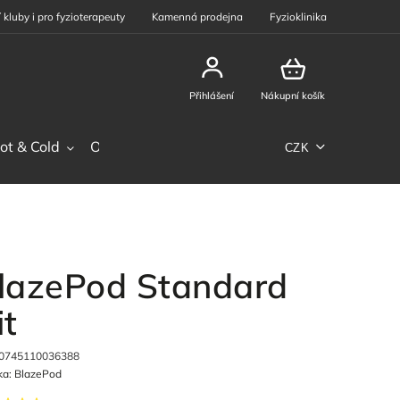
 kluby i pro fyzioterapeuty
Kamenná prodejna
Fyzioklinika
Přihlášení
Nákupní košík
ot & Cold
Ostatní sortiment
Phiten
Sportovní výž
CZK
lazePod Standard
it
0745110036388
ka:
BlazePod