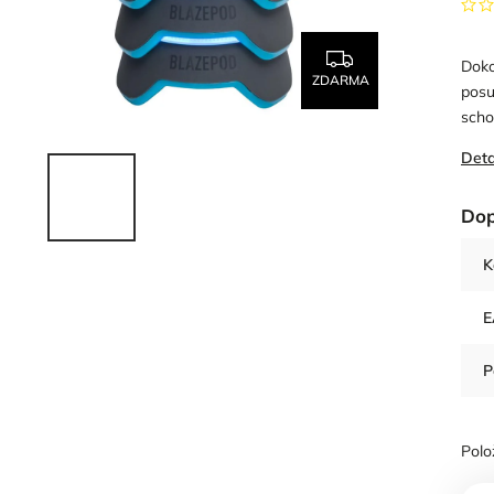
Doko
ZDARMA
posu
scho
Deta
Dop
K
E
P
Polo