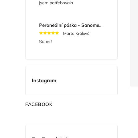
jsem potřebovala.
Peroneální páska - Sanomed 722
Marta Králová
Super!
Instagram
F
ACEBOOK