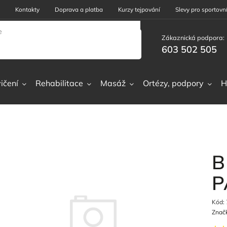
Kontakty
Doprava a platba
Kurzy tejpování
Slevy pro sportovní
Zákaznická podpora:
603 502 505
ičení
Rehabilitace
Masáž
Ortézy, podpory
H
B
P
Kód:
Znač