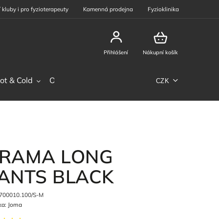
 kluby i pro fyzioterapeuty
Kamenná prodejna
Fyzioklinika
Přihlášení
Nákupní košík
ot & Cold
Ostatní sortiment
Phiten
Sportovní výž
CZK
RAMA LONG
ANTS BLACK
700010.100/S-M
ka:
Joma