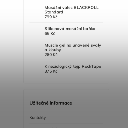
Masážní válec BLACKROLL
Standard
799 Kč
Silikonová masážní baňka
65 Kč
Muscle gel na unavené svaly
a klouby
260 Kč
Kineziologický tejp RockTape
375 Kč
Užitečné informace
Kontakty