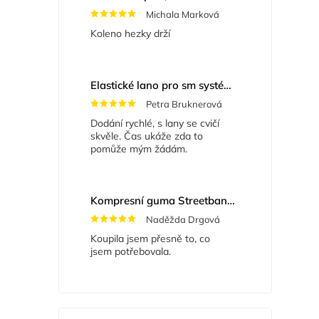
Michala Marková
Koleno hezky drží
Elastické lano pro sm systém
+ Masážní míče
Petra Bruknerová
Dodání rychlé, s lany se cvičí
skvěle. Čas ukáže zda to
pomůže mým žádám.
Kompresní guma Streetband 5 cm x 2 m
Naděžda Drgová
Koupila jsem přesně to, co
jsem potřebovala.