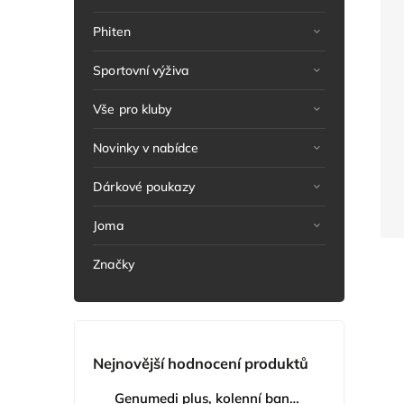
Phiten
Sportovní výživa
Vše pro kluby
Novinky v nabídce
Dárkové poukazy
Joma
Značky
Nejnovější hodnocení produktů
Genumedi plus, kolenní bandáž se zvýšenou fixací