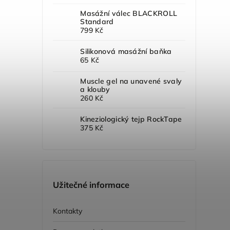
Masážní válec BLACKROLL
Standard
799 Kč
Silikonová masážní baňka
65 Kč
Muscle gel na unavené svaly
a klouby
260 Kč
Kineziologický tejp RockTape
375 Kč
Užitečné informace
Kontakty