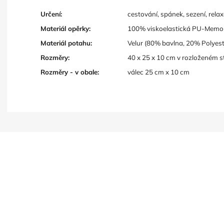
Určení:
cestování, spánek, sezení, relaxa
Materiál opěrky:
100% viskoelastická PU-Memor
Materiál potahu:
Velur (80% bavlna, 20% Polyest
Rozměry:
40 x 25 x 10 cm v rozloženém s
Rozměry - v obale:
válec 25 cm x 10 cm