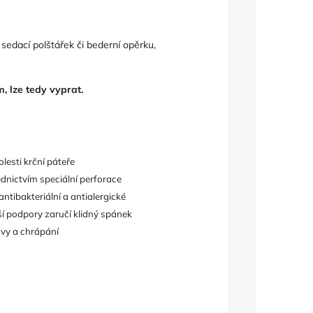
 sedací polštářek či bederní opěrku,
 lze tedy vyprat.
olesti krční páteře
dnictvím speciální perforace
antibakteriální a antialergické
ší podpory zaručí klidný spánek
avy a chrápání