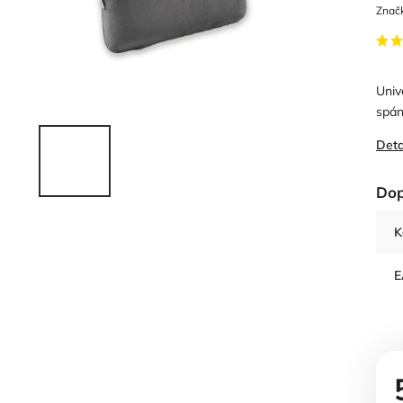
Znač
Univ
spán
Deta
Dop
K
E