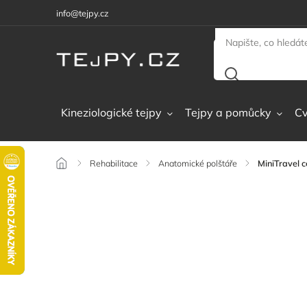
info@tejpy.cz
Kineziologické tejpy
Tejpy a pomůcky
Cv
/
Rehabilitace
/
Anatomické polštáře
/
MiniTravel 