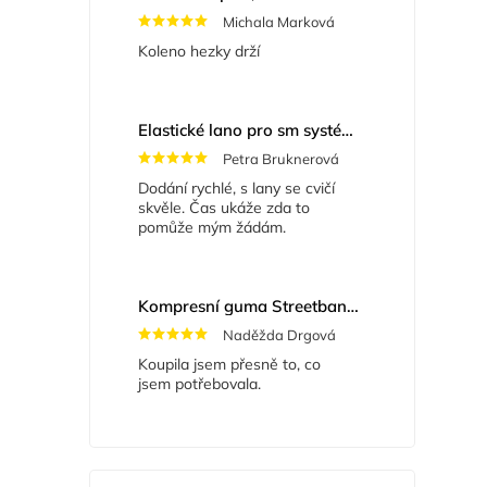
Michala Marková
Koleno hezky drží
Elastické lano pro sm systém
+ Masážní míče
Petra Bruknerová
Dodání rychlé, s lany se cvičí
skvěle. Čas ukáže zda to
pomůže mým žádám.
Kompresní guma Streetband 5 cm x 2 m
Naděžda Drgová
Koupila jsem přesně to, co
jsem potřebovala.