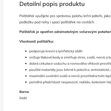
Detailní popis produktu
Polštářek využijete pro správnou polohu krční páteře, jako
podložku pod nohy i spací polštářek na cestách.
Polštářek je opatřen odnímatelným velurovým potahem,
Vlastnosti polštářku:
podporuje krevní a lymfatický oběh
snižuje tlakové body a zmírňuje stres, svalů, nervů a b
dobrá cirkulace vzduchu a rovnováha vlhkosti prostře
použité materiály jsou šetrné k pokožce, antistatické, 
maximální uvolnění svalů a nervů prostřednictvím lep
pomáhá předcházet nespavosti, neklidu, bolestem hl
Barva:
šedá