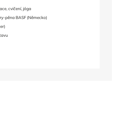
ce, cvičení, jóga
y-pěna BASF (Německo)
er)
tavu