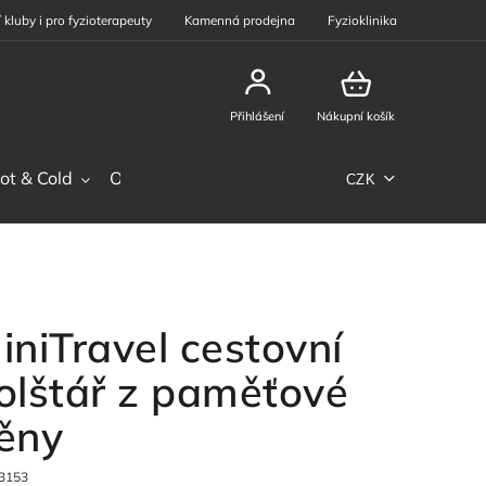
 kluby i pro fyzioterapeuty
Kamenná prodejna
Fyzioklinika
Přihlášení
Nákupní košík
ot & Cold
Ostatní sortiment
Phiten
Sportovní výž
CZK
iniTravel cestovní
olštář z paměťové
ěny
3153