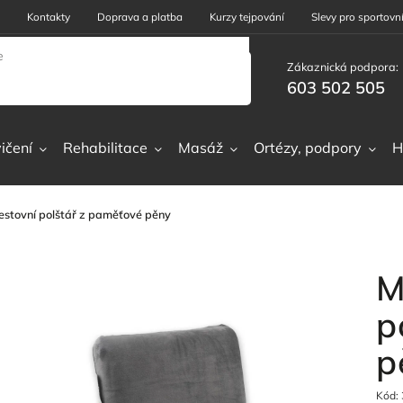
Kontakty
Doprava a platba
Kurzy tejpování
Slevy pro sportovní
Zákaznická podpora:
603 502 505
ičení
Rehabilitace
Masáž
Ortézy, podpory
H
cestovní polštář z paměťové pěny
M
p
p
Kód: