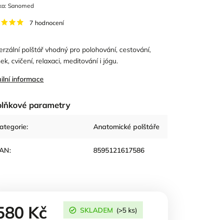
ka:
Sanomed
7 hodnocení
erzální polštář vhodný pro polohování, cestování,
ek, cvičení, relaxaci, meditování i jógu.
ilní informace
lňkové parametry
ategorie
:
Anatomické polštáře
AN
:
8595121617586
580 Kč
SKLADEM
(>5 ks)