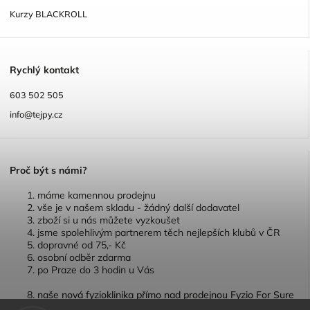
Kurzy BLACKROLL
R
ychlý kontakt
603 502 505
info@tejpy.cz
P
roč být s námi?
máme kamennou prodejnu
vše je v našem skladu - žádný další dodavatel
zboží si u nás můžete vyzkoušet
jsme spolehlivým partnerem těch nejlepších klubů v ČR
dopravné od 75,- Kč
osobní odběr zdarma
po Praze do 3 hodin u Vás
naše nová fyzioklinika přímo nad prodejnou Fyzio For Sure