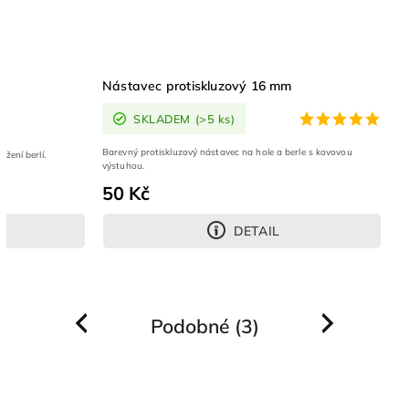
olí a berlí
Nástavec protiskluzový 16 mm
ks)
SKLADEM
(>5 ks)
Barevný protiskluzový nástavec na hole a berle s k
ák pro pohodlné odložení berlí.
výstuhou.
50 Kč
DETAIL
DETAIL
Podobné (3)
Previous
Next