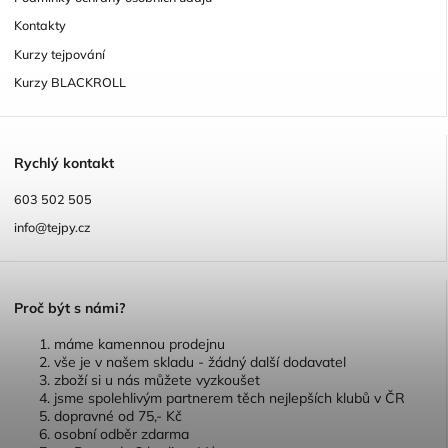
Kontakty
Kurzy tejpování
Kurzy BLACKROLL
R
ychlý kontakt
603 502 505
info@tejpy.cz
P
roč být s námi?
máme kamennou prodejnu
vše je v našem skladu - žádný další dodavatel
zboží si u nás můžete vyzkoušet
jsme spolehlivým partnerem těch nejlepších klubů v ČR
dopravné od 75,- Kč
osobní odběr zdarma