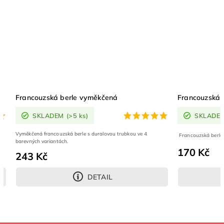
ouzská berle vyměkčená
Francouzská berle
SKLADEM
(>5 ks)
SKLADEM
(>5 ks)
á francouzská berle s duralovou trubkou ve 4
Francouzská berle s duralovou tr
h variantách.
170 Kč
 Kč
DETAIL
DE