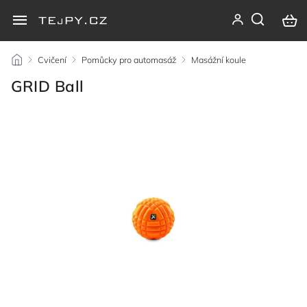
/
Cvičení
/
Pomůcky pro automasáž
/
Masážní koule
/
GRID Ball