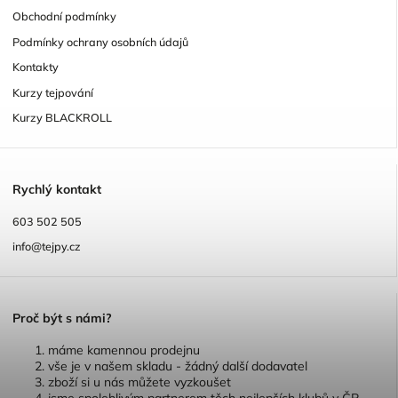
Obchodní podmínky
Podmínky ochrany osobních údajů
Kontakty
Kurzy tejpování
Kurzy BLACKROLL
R
ychlý kontakt
603 502 505
info@tejpy.cz
P
roč být s námi?
máme kamennou prodejnu
vše je v našem skladu - žádný další dodavatel
zboží si u nás můžete vyzkoušet