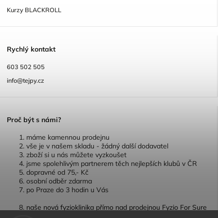
Kurzy BLACKROLL
R
ychlý kontakt
603 502 505
info@tejpy.cz
P
roč být s námi?
máme kamennou prodejnu
vše je v našem skladu - žádný další dodavatel
zboží si u nás můžete vyzkoušet
jsme spolehlivým partnerem těch nejlepších klubů v ČR
dopravné od 75,- Kč
osobní odběr zdarma
po Praze do 3 hodin u Vás
naše nová fyzioklinika přímo nad prodejnou Fyzio For Sure