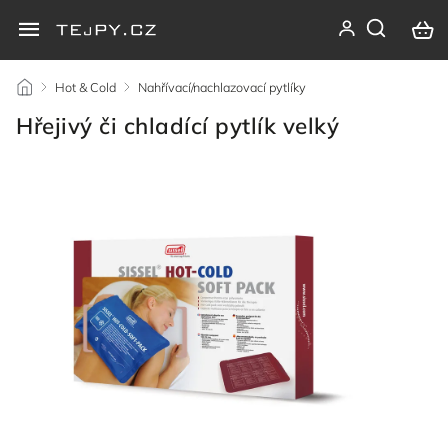
/
Hot & Cold
/
Nahřívací/nachlazovací pytlíky
/
Hřejivý či chladící pytlík velký