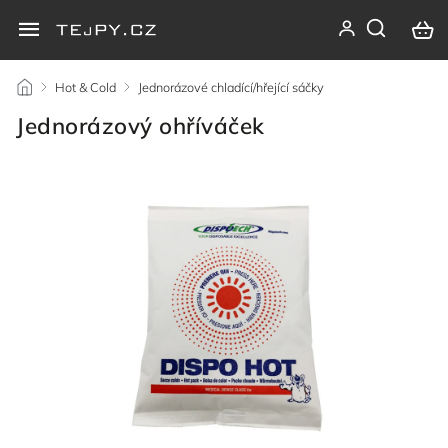
/
Hot & Cold
/
Jednorázové chladící/hřející sáčky
/
Jednorázový ohříváček