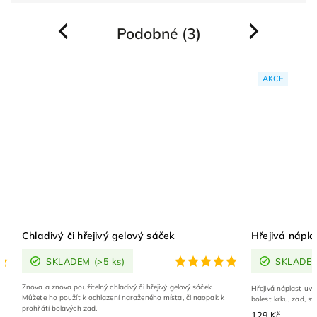
Podobné (3)
Previous
Next
AKCE
Chladivý či hřejivý gelový sáček
Hřejivá nápla
SKLADEM
(>5 ks)
SKLADE
Znova a znova použitelný chladivý či hřejivý gelový sáček.
Hřejivá náplast uvol
Můžete ho použít k ochlazení naraženého místa, či naopak k
bolest krku, zad, st
prohřátí bolavých zad.
129 Kč