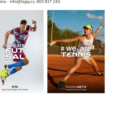
hana -
info@tejpy.cz,
603 817 243.