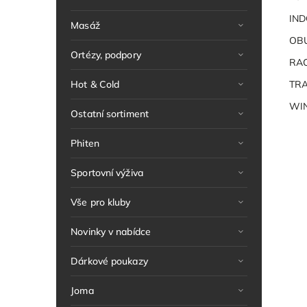
IN
Masáž
OB
Ortézy, podpory
RA
Hot & Cold
TRA
WIN
Ostatní sortiment
Phiten
Sportovní výživa
Vše pro kluby
Novinky v nabídce
Dárkové poukazy
Joma