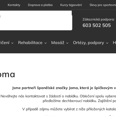
Kontakty
Doprava a platba
Kurzy tejpování
Slevy pro sportovní
Zákaznická podpora:
603 502 505
ičení
Rehabilitace
Masáž
Ortézy, podpory
H
oma
Jsme partneři španělské značky Joma, která je špičkovým v
Neváhejte nás kontaktovat s žádostí o nabídku. Oblečení spolu vyb
předložíme dechberoucí nabídku. Zajištění p
V případě zájmu můžete vybírat z níže přiložených katal