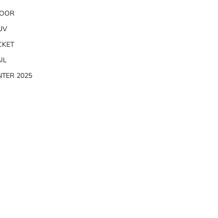
DOOR
UV
CKET
IL
TER 2025