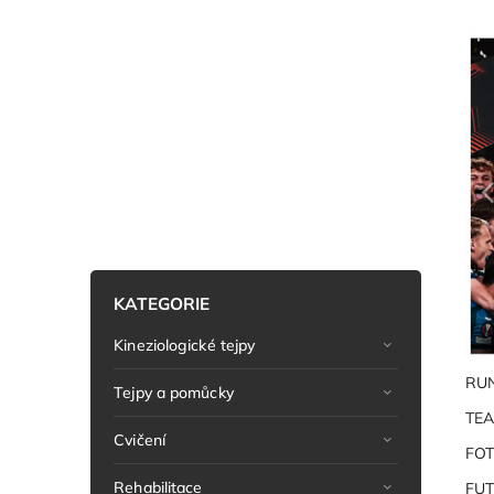
KATEGORIE
Kineziologické tejpy
RU
Tejpy a pomůcky
TE
Cvičení
FO
Rehabilitace
FU