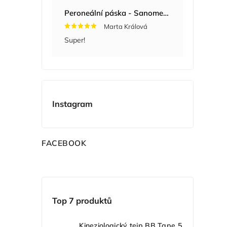
Peroneální páska - Sanomed 722
Marta Králová
Super!
Instagram
F
ACEBOOK
Top 7 produktů
Kineziologický tejp BB Tape 5