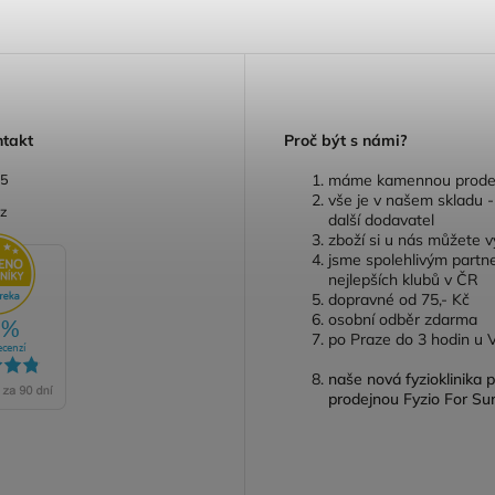
ntakt
P
roč být s námi?
05
máme kamennou prode
vše je v našem skladu 
cz
další dodavatel
zboží si u nás můžete 
jsme spolehlivým partn
nejlepších klubů v ČR
dopravné od 75,- Kč
osobní odběr zdarma
po Praze do 3 hodin u 
naše nová fyzioklinika 
prodejnou Fyzio For Su