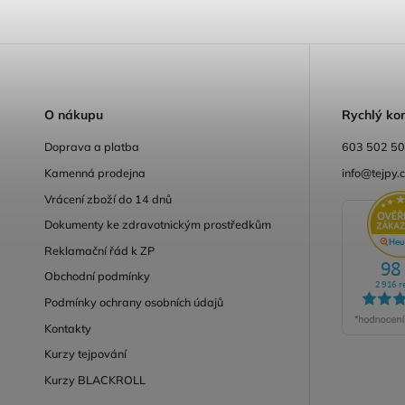
O
nákupu
R
ychlý ko
Doprava a platba
603 502 5
Kamenná prodejna
info@tejpy.
Vrácení zboží do 14 dnů
Dokumenty ke zdravotnickým prostředkům
Reklamační řád k ZP
Obchodní podmínky
Podmínky ochrany osobních údajů
Kontakty
Kurzy tejpování
Kurzy BLACKROLL