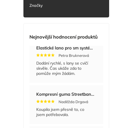
Značky
Nejnovější hodnocení produktů
Elastické lano pro sm systém
+ Masážní míče
Petra Bruknerová
Dodání rychlé, s lany se cvičí
skvěle. Čas ukáže zda to
pomůže mým žádám.
Kompresní guma Streetband 5 cm x 2 m
Naděžda Drgová
Koupila jsem přesně to, co
jsem potřebovala.