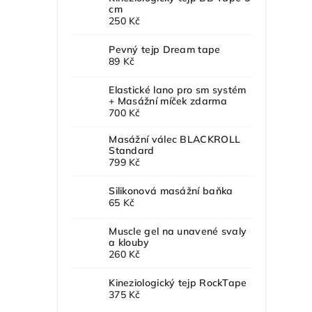
cm
250 Kč
Pevný tejp Dream tape
89 Kč
Elastické lano pro sm systém
+ Masážní míček zdarma
700 Kč
Masážní válec BLACKROLL
Standard
799 Kč
Silikonová masážní baňka
65 Kč
Muscle gel na unavené svaly
a klouby
260 Kč
Kineziologický tejp RockTape
375 Kč