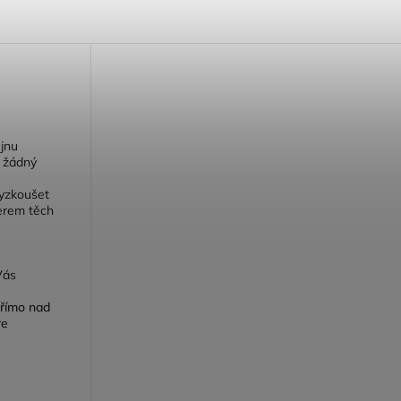
jnu
- žádný
vyzkoušet
erem těch
Vás
přímo nad
re