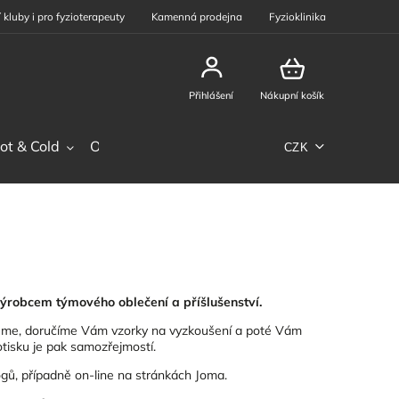
 kluby i pro fyzioterapeuty
Kamenná prodejna
Fyzioklinika
Přihlášení
Nákupní košík
ot & Cold
Ostatní sortiment
Phiten
Sportovní výž
CZK
ýrobcem týmového oblečení a příšlušenství.
ereme, doručíme Vám vzorky na vyzkoušení a poté Vám
otisku je pak samozřejmostí.
ogů, případně on-line na stránkách
Joma
.