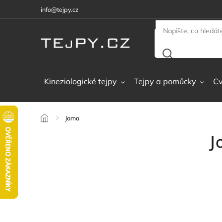
info@tejpy.cz
Kineziologické tejpy
Tejpy a pomůcky
Cv
/
Joma
J