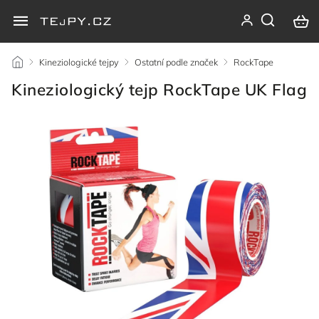
/
Kineziologické tejpy
/
Ostatní podle značek
/
RockTape
/
Kineziologický tejp RockTape UK Flag