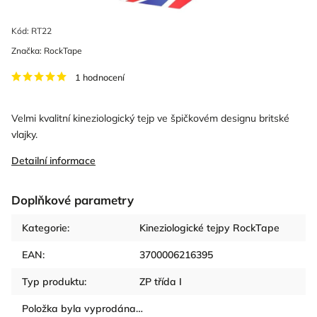
Kód:
RT22
Značka:
RockTape
1 hodnocení
Velmi kvalitní kineziologický tejp ve špičkovém designu britské
vlajky.
Detailní informace
Doplňkové parametry
Kategorie
:
Kineziologické tejpy RockTape
EAN
:
3700006216395
Typ produktu
:
ZP třída I
Položka byla vyprodána…