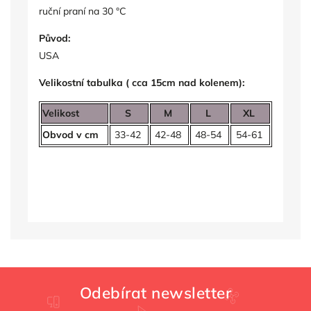
ruční praní na 30 °C
Původ:
USA
Velikostní tabulka ( cca 15cm nad kolenem):
Velikost
S
M
L
XL
Obvod v cm
33
-42
42-48
48-54
54-61
Odebírat newsletter