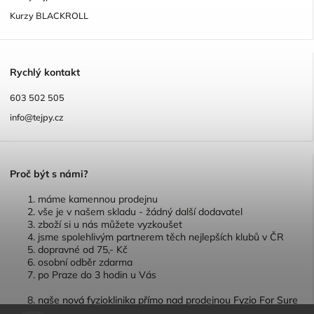
Kurzy BLACKROLL
R
ychlý kontakt
603 502 505
info@tejpy.cz
P
roč být s námi?
máme kamennou prodejnu
vše je v našem skladu - žádný další dodavatel
zboží si u nás můžete vyzkoušet
jsme spolehlivým partnerem těch nejlepších klubů v ČR
dopravné od 75,- Kč
osobní odběr zdarma
po Praze do 3 hodin u Vás
naše nová fyzioklinika přímo nad prodejnou Fyzio For Sure