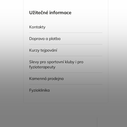
Užitečné informace
Kontakty
Doprava a platba
Kurzy tejpování
Slevy pro sportovní kluby i pro
fyzioterapeuty
Kamenná prodejna
Fyzioklinika