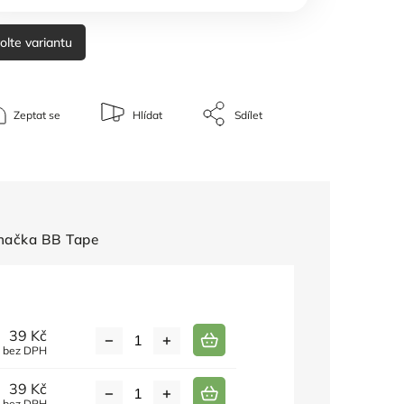
olte variantu
Zeptat se
Hlídat
Sdílet
načka
BB Tape
39 Kč
č bez DPH
39 Kč
č bez DPH