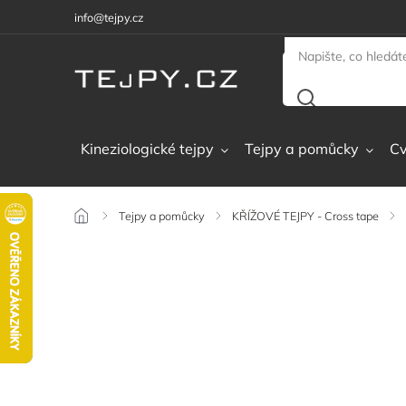
info@tejpy.cz
Kineziologické tejpy
Tejpy a pomůcky
Cv
/
Tejpy a pomůcky
/
KŘÍŽOVÉ TEJPY - Cross tape
/