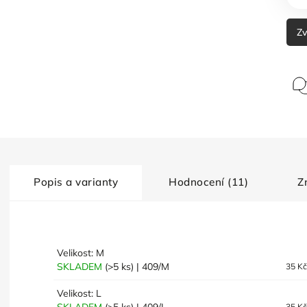
Zv
Popis a varianty
Hodnocení (11)
Z
Velikost: M
SKLADEM
(>5 ks)
| 409/M
35 K
Velikost: L
35 K