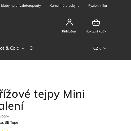
 kluby i pro fyzioterapeuty
Kamenná prodejna
Fyzioklinika
Přihlášení
Nákupní košík
ot & Cold
Ostatní sortiment
Phiten
Sportovní výž
CZK
řížové tejpy Mini
alení
409/M
ka:
BB Tape