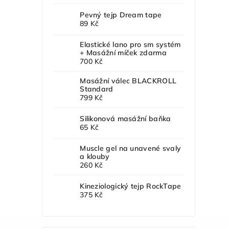
Pevný tejp Dream tape
89 Kč
Elastické lano pro sm systém
+ Masážní míček zdarma
700 Kč
Masážní válec BLACKROLL
Standard
799 Kč
Silikonová masážní baňka
65 Kč
Muscle gel na unavené svaly
a klouby
260 Kč
Kineziologický tejp RockTape
375 Kč