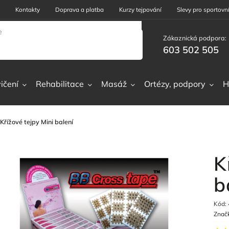
Kontakty
Doprava a platba
Kurzy tejpování
Slevy pro sportovní
Zákaznická podpora:
603 502 505
ičení
Rehabilitace
Masáž
Ortézy, podpory
H
Křížové tejpy Mini balení
K
b
Kód:
Znač