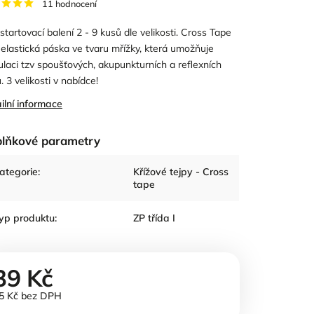
11 hodnocení
 startovací balení 2 - 9 kusů dle velikosti. Cross Tape
eelastická páska ve tvaru mřížky, která umožňuje
ulaci tzv spoušťových, akupunkturních a reflexních
. 3 velikosti v nabídce!
ilní informace
lňkové parametry
ategorie
:
Křížové tejpy - Cross
tape
yp produktu
:
ZP třída I
39 Kč
5 Kč bez DPH