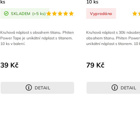
ks
10 ks
SKLADEM
(>5 ks)
Vyprodáno
Kruhová náplast s obsahem titanu. Phiten
Kruhová náplast s 30ti násob
Power Tape je unikátní náplast s titanem.
obsahem titanu. Phiten Power
10 ks v balení.
unikátní náplast s titanem. 10 
39 Kč
79 Kč
DETAIL
DETAIL