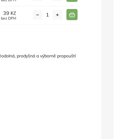
39 Kč
č bez DPH
ěodolná, prodyšná a výborně propouští