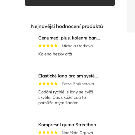
Nejnovější hodnocení produktů
Genumedi plus, kolenní bandáž se zvýšenou fixací
Michala Marková
Koleno hezky drží
Elastické lano pro sm systém
+ Masážní míče
Petra Bruknerová
Dodání rychlé, s lany se cvičí
skvěle. Čas ukáže zda to
pomůže mým žádám.
Kompresní guma Streetband 5 cm x 2 m
Naděžda Drgová