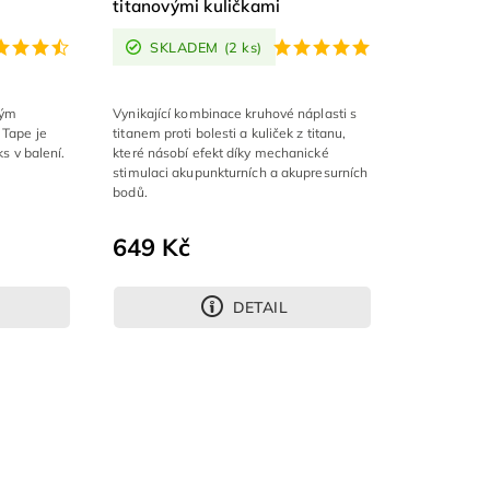
titanovými kuličkami
SKLADEM
(2 ks)
ným
Vynikající kombinace kruhové náplasti s
 Tape je
titanem proti bolesti a kuliček z titanu,
ks v balení.
které násobí efekt díky mechanické
stimulaci akupunkturních a akupresurních
bodů.
649 Kč
DETAIL