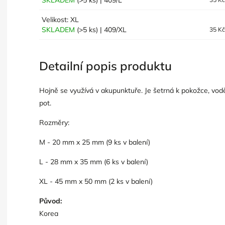
SKLADEM
(>5 ks)
| 409/L
Velikost: XL
SKLADEM
(>5 ks)
| 409/XL
35 K
Detailní popis produktu
Hojně se využívá v akupunktuře. Je šetrná k pokožce, vod
pot.
Rozměry:
M - 20 mm x 25 mm (9 ks v balení)
L - 28 mm x 35 mm (6 ks v balení)
XL - 45 mm x 50 mm (2 ks v balení)
Původ:
Korea