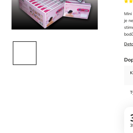
Mini
je n
stim
bodů
Deta
Dop
K
T
3