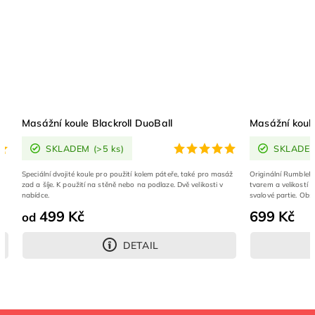
Masážní koule Blackroll DuoBall
Masážní koule Be
SKLADEM
(>5 ks)
SKLADEM
(3
Speciální dvojité koule pro použití kolem páteře, také pro masáž
Originální RumbleRoller 
zad a šíje. K použití na stěně nebo na podlaze. Dvě velikosti v
tvarem a velikostí ideál
nabídce.
svalové partie. Obsahuje
499 Kč
699 Kč
od
DETAIL