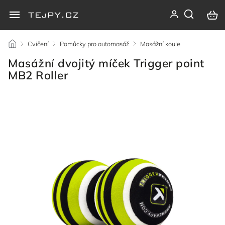
/
Cvičení
/
Pomůcky pro automasáž
/
Masážní koule
/
Masážní dvojitý míček Trigger point
MB2 Roller