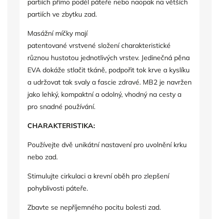
partiích přímo podél páteře nebo naopak na větších
partiích ve zbytku zad.
Masážní míčky mají
patentované vrstvené složení charakteristické
různou hustotou jednotlivých vrstev. Jedinečná pěna
EVA dokáže stlačit tkáně, podpořit tok krve a kyslíku
a udržovat tak svaly a fascie zdravé. MB2 je navržen
jako lehký, kompaktní a odolný, vhodný na cesty a
pro snadné používání.
CHARAKTERISTIKA:
Používejte dvě unikátní nastavení pro uvolnění krku
nebo zad.
Stimulujte cirkulaci a krevní oběh pro zlepšení
pohyblivosti páteře.
Zbavte se nepříjemného pocitu bolesti zad.