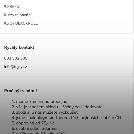
Kontakty
Kurzy tejpování
Kurzy BLACKROLL
R
ychlý kontakt
603 502 505
info@tejpy.cz
P
roč být s námi?
máme kamennou prodejnu
vše je v našem skladu - žádný další dodavatel
zboží si u nás můžete vyzkoušet
jsme spolehlivým partnerem těch nejlepších klubů v ČR
dopravné od 75,- Kč
osobní odběr zdarma
po Praze do 3 hodin u Vás