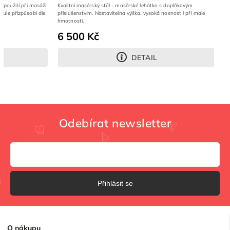
 použití při masáži.
Kvalitní masérský stůl - masérské lehátko s doplňkovým
ule přizpůsobí dle
příslušenstvím. Nastavitelná výška, vysoká nosnost i při malé
hmotnosti.
6 500 Kč
DETAIL
Odebírat newsletter
Přihlásit se
O
nákupu