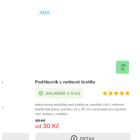
AKCE
–33
%
us
Podhlavník z netkané textilie
SKLADEM
(>5 ks)
Jednorázové podložky pod obličej na masážní stůl z netkané
oba.
textílie bílé barvy rozměru 32 x 39 cm s prořezem pro dýchání.
Více variant v nabídce.
30 Kč
30 Kč
od
DETAIL