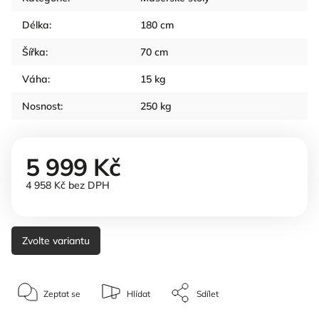
Délka
:
180 cm
Šířka
:
70 cm
Váha
:
15 kg
Nosnost
:
250 kg
5 999 Kč
4 958 Kč bez DPH
Zvolte variantu
Zeptat se
Hlídat
Sdílet