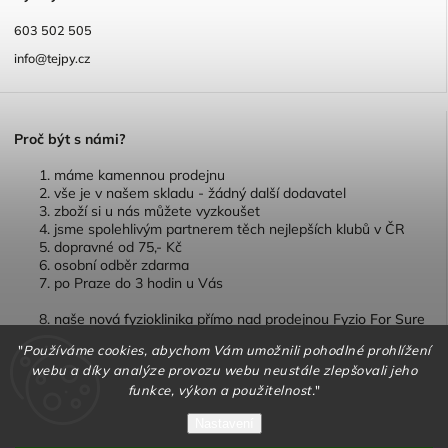
603 502 505
info@tejpy.cz
P
roč být s námi?
máme kamennou prodejnu
vše je v našem skladu - žádný další dodavatel
zboží si u nás můžete vyzkoušet
jsme spolehlivým partnerem těch nejlepších klubů v ČR
dopravné od 75,- Kč
osobní odběr zdarma
po Praze do 3 hodin u Vás
naše nová fyzioklinika přímo nad prodejnou Fyzio For Sure
"
Používáme cookies, abychom Vám umožnili pohodlné prohlížení
webu a díky analýze provozu webu neustále zlepšovali jeho
funkce, výkon a použitelnost.
"
Copyright 2026
TEJPY.cz
. Všechna práva vyhrazena.
Nastavení
Vytvořil
Shoptet
| Design
Shoptak.cz