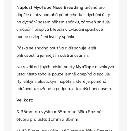
Náplast MyoTape Nose Breathing
určená pro
dopělé osoby pomáhá při přechodu z dýchání ústy
na dýchání nosem během spánku, zároveň snižuje
chrápání, přispívá k lepšímu zvládání spánkové
apnoe a zlepšení kvality spánku.
Páska se snadno používá a disponuje lepší
přilnavostí a jemnějším odstraňováním.
Na rozdíl od jiných pásků na rty
MyoTape
nezakrývá
ústa. Místo toho je pouze jemně obepíná a spojuje
rty lehkým, elastickým napětím, které je pomáhá
udržovat uzavřené a podporuje tak dýchání nosem.
Velikost:
35mm na výšku x 55mm na šířku.
Rozměr
S-
otvoru pro ústa: 11mm x 35mm
.
43.5 mm na výšku x 60 mm na šířku. Rozměr