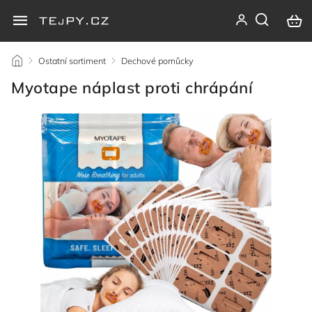
/
Ostatní sortiment
/
Dechové pomůcky
/
Myotape náplast proti chrápání