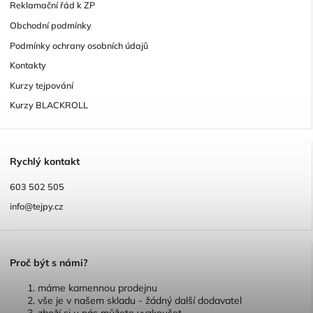
Reklamační řád k ZP
Obchodní podmínky
Podmínky ochrany osobních údajů
Kontakty
Kurzy tejpování
Kurzy BLACKROLL
R
ychlý kontakt
603 502 505
info@tejpy.cz
P
roč být s námi?
máme kamennou prodejnu
vše je v našem skladu - žádný další dodavatel