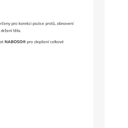
rčeny pro korekci pozice prstů, obnovení
držení těla.
bot
NABOSO®
pro zlepšení celkové