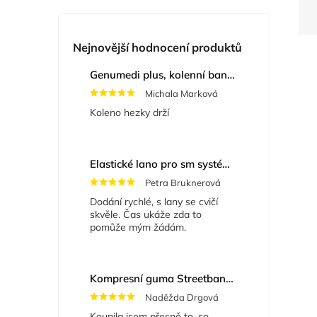
Nejnovější hodnocení produktů
Genumedi plus, kolenní bandáž se zvýšenou fixací
Michala Marková
Koleno hezky drží
Elastické lano pro sm systém
+ Masážní míče
Petra Bruknerová
Dodání rychlé, s lany se cvičí
skvěle. Čas ukáže zda to
pomůže mým žádám.
Kompresní guma Streetband 5 cm x 2 m
Naděžda Drgová
Koupila jsem přesně to, co