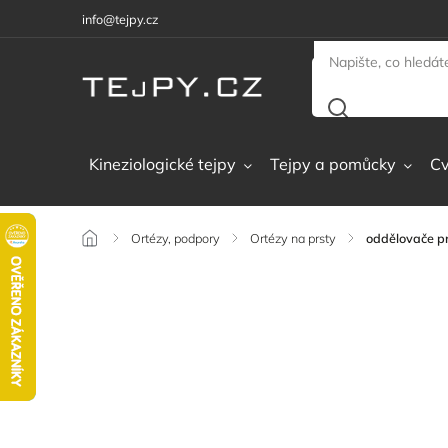
info@tejpy.cz
Kineziologické tejpy
Tejpy a pomůcky
Cv
/
Ortézy, podpory
/
Ortézy na prsty
/
oddělovače p