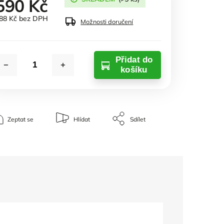
590 Kč
88 Kč bez DPH
Možnosti doručení
Přidat do
košíku
Zeptat se
Hlídat
Sdílet