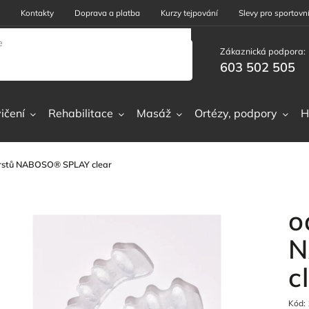
Kontakty
Doprava a platba
Kurzy tejpování
Slevy pro sportovní
Zákaznická podpora:
603 502 505
ičení
Rehabilitace
Masáž
Ortézy, podpory
H
rstů NABOSO® SPLAY clear
o
N
c
Kód: