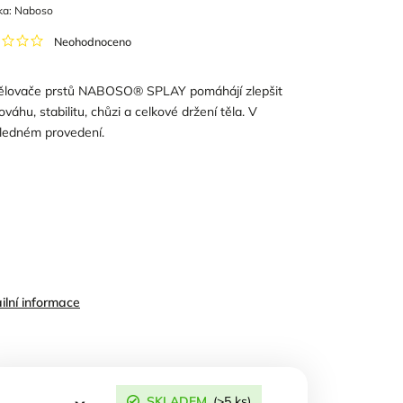
ka:
Naboso
Neohodnoceno
lovače prstů NABOSO® SPLAY pomáhájí zlepšit
ováhu, stabilitu, chůzi a celkové držení těla. V
ledném provedení.
ilní informace
SKLADEM
(>5 ks)