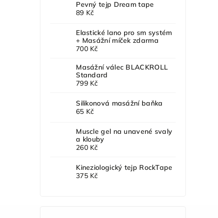
Pevný tejp Dream tape
89 Kč
Elastické lano pro sm systém
+ Masážní míček zdarma
700 Kč
Masážní válec BLACKROLL
Standard
799 Kč
Silikonová masážní baňka
65 Kč
Muscle gel na unavené svaly
a klouby
260 Kč
Kineziologický tejp RockTape
375 Kč