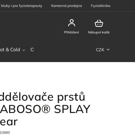
 kluby i pro fyzioterapeuty
Kamenná prodejna
Fyzioklinika
Přihlášení
Nákupní košík
ot & Cold
Ostatní sortiment
Phiten
Sportovní výž
CZK
ddělovače prstů
ABOSO® SPLAY
lear
10880