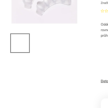
Znač
Oddě
rovn
průh
Deta