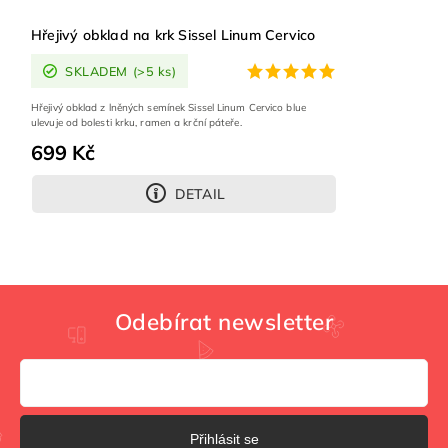
Hřejivý obklad na krk Sissel Linum Cervico
SKLADEM
(>5 ks)
Hřejivý obklad z lněných semínek Sissel Linum Cervico blue
ulevuje od bolesti krku, ramen a krční páteře.
699 Kč
DETAIL
Odebírat newsletter
Přihlásit se