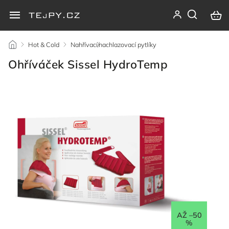
/
Hot & Cold
/
Nahřívací/nachlazovací pytlíky
/
Ohříváček Sissel HydroTemp
AŽ –50
%