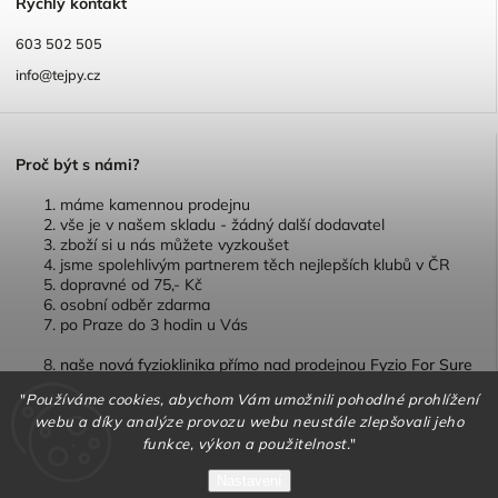
R
ychlý kontakt
603 502 505
info@tejpy.cz
P
roč být s námi?
máme kamennou prodejnu
vše je v našem skladu - žádný další dodavatel
zboží si u nás můžete vyzkoušet
jsme spolehlivým partnerem těch nejlepších klubů v ČR
dopravné od 75,- Kč
osobní odběr zdarma
po Praze do 3 hodin u Vás
naše nová fyzioklinika přímo nad prodejnou Fyzio For Sure
"
Používáme cookies, abychom Vám umožnili pohodlné prohlížení
webu a díky analýze provozu webu neustále zlepšovali jeho
funkce, výkon a použitelnost.
"
Copyright 2026
TEJPY.cz
. Všechna práva vyhrazena.
Nastavení
Vytvořil
Shoptet
| Design
Shoptak.cz