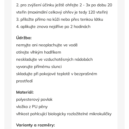
2. pro zvýšení účinku ještě ohřejte 2 - 3x po dobu 20
vteřin (maximální celkový ohřev je tedy 120 vteřin)
3. přiložte přímo na kůži nebo přes tenkou látku
4. aplikujte znova nejdříve po 2 hodinách
Údržba:
nemyjte ani neoplachujte ve vodě
otírejte vlhkým hadříkem
neskladujte ve vzduchotěsných nádobách
vyvarujte přímému slunci
skladujte při pokojové teplotě v bezprašném
prostředí
Materiál:
polyesterový povlak
vložka z PU pěny
vlhkost pohlcující biologicky rozložitelné mikrokuličky
Varianty a rozměry: