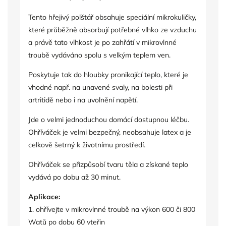
Tento hřejivý polštář obsahuje speciální mikrokuličky,
které průběžně absorbují potřebné vlhko ze vzduchu
a právě tato vlhkost je po zahřátí v mikrovlnné
troubě vydáváno spolu s velkým teplem ven.
Poskytuje tak do hloubky pronikající teplo, které je
vhodné např. na unavené svaly, na bolesti při
artritidě nebo i na uvolnění napětí.
Jde o velmi jednoduchou domácí dostupnou léčbu.
Ohříváček je velmi bezpečný, neobsahuje latex a je
celkově šetrný k životnímu prostředí.
Ohříváček se přizpůsobí tvaru těla a získané teplo
vydává po dobu až 30 minut.
Aplikace:
1. ohřívejte v mikrovlnné troubě na výkon 600 či 800
Watů po dobu 60 vteřin