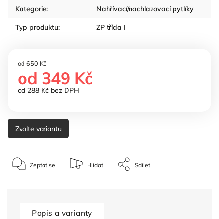
Kategorie
:
Nahřívací/nachlazovací pytlíky
Typ produktu
:
ZP třída I
od 650 Kč
od
349 Kč
od
288 Kč
bez DPH
Zvolte variantu
Zeptat se
Hlídat
Sdílet
Popis a varianty