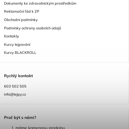
Dokumenty ke zdravotnickým prostředkům
Reklamační řád k ZP
Obchodní podmínky
Podmínky ochrany osobních údajů
Kontakty
Kurzy tejpování
Kurzy BLACKROLL
R
ychlý kontakt
603 502 505
info@tejpy.cz
P
roč být s námi?
máme kamennou prodejnu