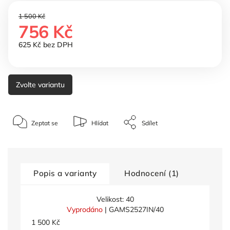
1 500 Kč
756 Kč
625 Kč bez DPH
Zvolte variantu
Zeptat se
Hlídat
Sdílet
Popis a varianty
Hodnocení (1)
Velikost: 40
Vyprodáno
| GAMS2527IN/40
1 500 Kč