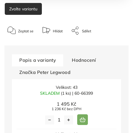
Zvolte variantu
Zeptat se
Hlídat
Sdílet
Popis a varianty
Hodnocení
Značka
Peter Legwood
Velikost: 43
SKLADEM
(1 ks)
| 60-66399
1 495 Kč
1 236 Kč bez DPH