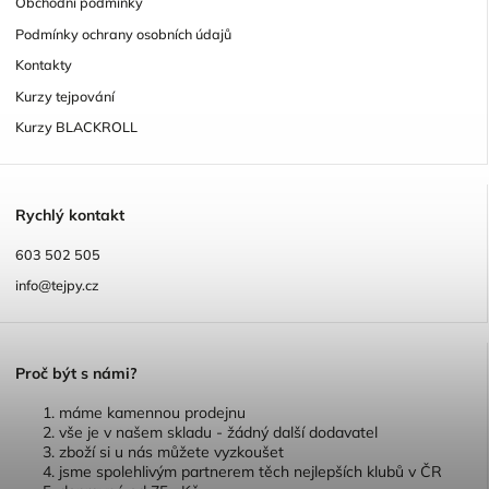
Obchodní podmínky
Podmínky ochrany osobních údajů
Kontakty
Kurzy tejpování
Kurzy BLACKROLL
R
ychlý kontakt
603 502 505
info@tejpy.cz
P
roč být s námi?
máme kamennou prodejnu
vše je v našem skladu - žádný další dodavatel
zboží si u nás můžete vyzkoušet
jsme spolehlivým partnerem těch nejlepších klubů v ČR