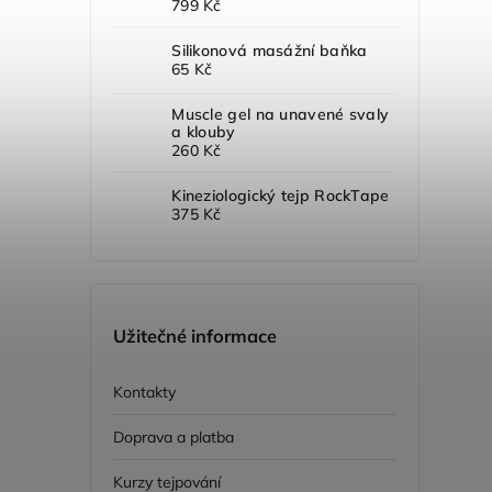
799 Kč
Silikonová masážní baňka
65 Kč
Muscle gel na unavené svaly
a klouby
260 Kč
Kineziologický tejp RockTape
375 Kč
Užitečné informace
Kontakty
Doprava a platba
Kurzy tejpování