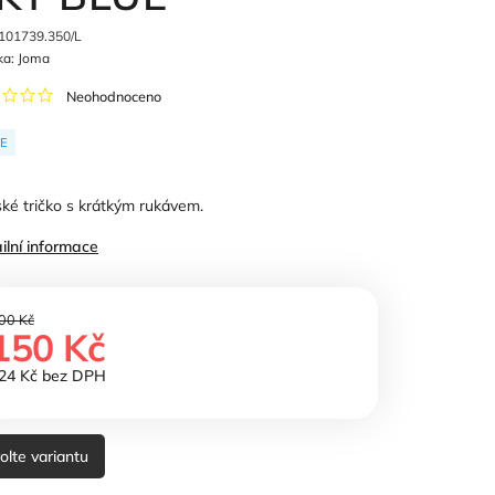
101739.350/L
ka:
Joma
Neohodnoceno
E
ké tričko s krátkým rukávem.
ilní informace
00 Kč
150 Kč
24 Kč bez DPH
olte variantu