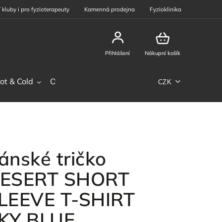
 kluby i pro fyzioterapeuty
Kamenná prodejna
Fyzioklinika
Přihlášení
Nákupní košík
ot & Cold
Ostatní sortiment
Phiten
Sportovní výž
CZK
ánské tričko
ESERT SHORT
LEEVE T-SHIRT
KY BLUE