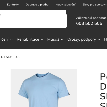
Kontakty
Doprava a platba
Kurzy tejpování
Slevy pro sportovní
Zákaznická podpora:
603 502 505
ičení
Rehabilitace
Masáž
Ortézy, podpory
H
HIRT SKY BLUE
P
D
S
S