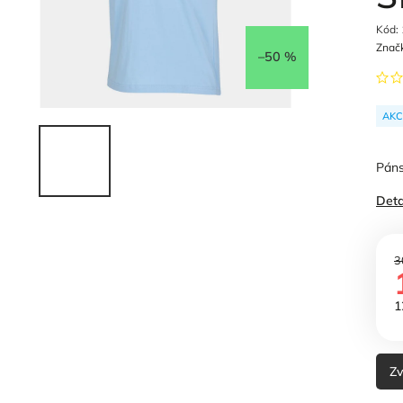
Kód:
Znač
–50 %
AKC
Páns
Deta
3
1
Zv