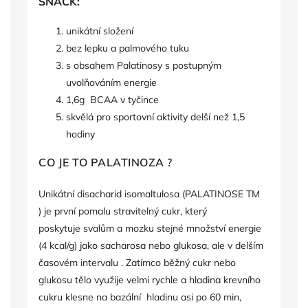
SNACK:
unikátní složení
bez lepku a palmového tuku
s obsahem Palatinosy s postupným
uvolňováním energie
1,6g BCAA v tyčince
skvělá pro sportovní aktivity delší než 1,5
hodiny
CO JE TO PALATINOZA ?
Unikátní disacharid isomaltulosa (PALATINOSE TM
) je první pomalu stravitelný cukr, který
poskytuje svalům a mozku stejné množství energie
(4 kcal/g) jako sacharosa nebo glukosa, ale v delším
časovém intervalu . Zatímco běžný cukr nebo
glukosu tělo využije velmi rychle a hladina krevního
cukru klesne na bazální hladinu asi po 60 min,