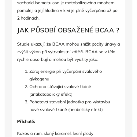
sacharid isomaltulosa je metabolizována mnohem
pomaleji a její hladina v krvi je plně vyčerpána až po
2 hodinách.
JAK PŮSOBÍ OBSAŽENÉ BCAA ?
Studie ukazují, že BCAA mohou snížit pocity únavy a
zvýšit výkon při vytrvalostní zátěži. BCAA se v těla
rychle absorbují a mohou být využity jako:
Zdroj energie při vyčerpání svalového
glykogenu
Ochrana stávající svalové tkáně
(antikatabolický efekt)
Pohotová stavební jednotka pro výstavbu
nové svalové tkáně (anabolický efekt)
Příchutě:
Kokos a rum, slaný karamel, lesní plody