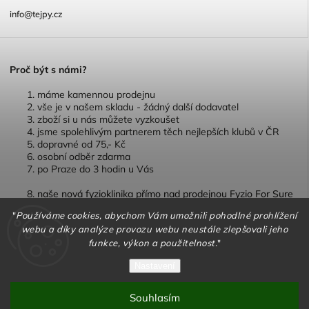
info@tejpy.cz
P
roč být s námi?
máme kamennou prodejnu
vše je v našem skladu - žádný další dodavatel
zboží si u nás můžete vyzkoušet
jsme spolehlivým partnerem těch nejlepších klubů v ČR
dopravné od 75,- Kč
osobní odběr zdarma
po Praze do 3 hodin u Vás
naše nová fyzioklinika přímo nad prodejnou Fyzio For Sure
"
Používáme cookies, abychom Vám umožnili pohodlné prohlížení
webu a díky analýze provozu webu neustále zlepšovali jeho
funkce, výkon a použitelnost.
"
Copyright 2026
TEJPY.cz
. Všechna práva vyhrazena.
Nastavení
Vytvořil
Shoptet
| Design
Shoptak.cz
Souhlasím
Vytvořil Shoptet