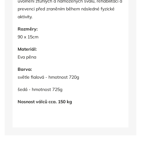
uvolnění ztuhlých a namožených svalů, rehabilitaci a
prevenci před zraněním během následné fyzické
aktivity.
Rozměry:
90 x 15cm
Materiál:
Eva pěna
Barva:
světle fialová - hmotnost 720g
šedá - hmotnost 725g
Nosnost válců cca. 150 kg