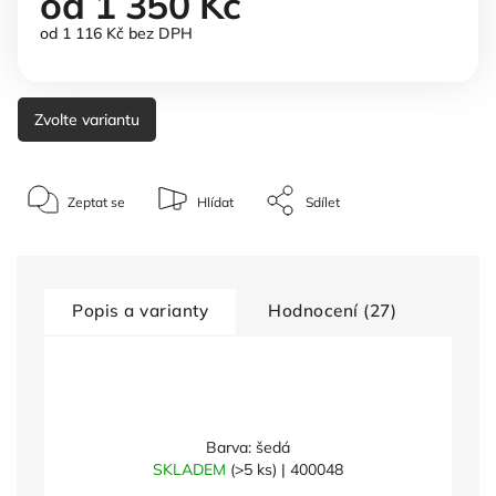
od
1 350 Kč
od
1 116 Kč
bez DPH
Zvolte variantu
Zeptat se
Hlídat
Sdílet
Popis a varianty
Hodnocení (27)
Barva: šedá
SKLADEM
(>5 ks)
| 400048