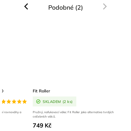
Podobné (2)
Previous
Next
RO
Fit Roller
SKLADEM
(2 ks)
pšení rovnováhy a
Pružný, nafukovací válec Fit Roller jako alternativa tvrdých
cvičebních válců.
749 Kč