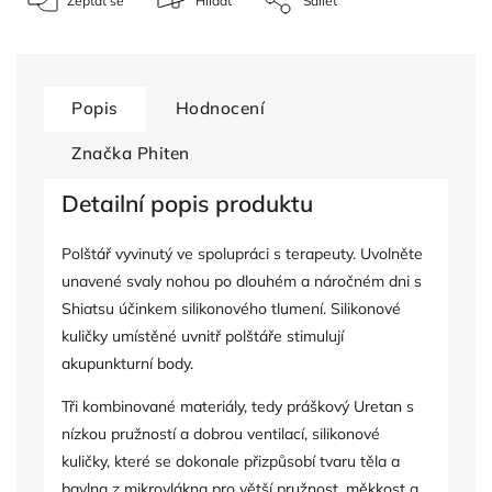
Zeptat se
Hlídat
Sdílet
Popis
Hodnocení
Značka
Phiten
Detailní popis produktu
Polštář vyvinutý ve spolupráci s terapeuty. U
volněte
unavené svaly nohou po dlouhém a náročném dni s
Shiatsu účinkem silikonového tlumení.
Silikonové
kuličky umístěné uvnitř polštáře stimulují
akupunkturní body.
Tři kombinované materiály, tedy práškový Uretan s
nízkou pružností a dobrou ventilací, silikonové
kuličky, které se dokonale přizpůsobí tvaru těla a
bavlna z mikrovlákna pro větší pružnost, měkkost a