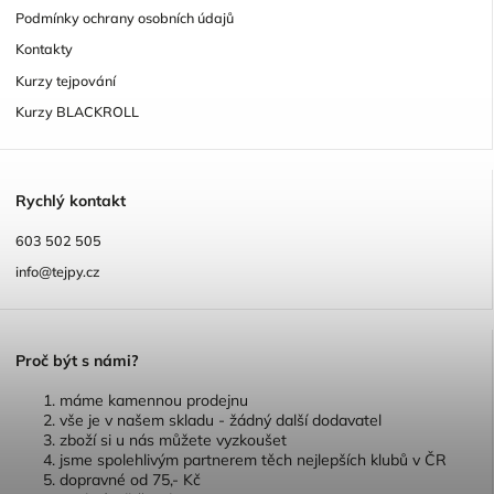
Podmínky ochrany osobních údajů
Kontakty
Kurzy tejpování
Kurzy BLACKROLL
R
ychlý kontakt
603 502 505
info@tejpy.cz
P
roč být s námi?
máme kamennou prodejnu
vše je v našem skladu - žádný další dodavatel
zboží si u nás můžete vyzkoušet
jsme spolehlivým partnerem těch nejlepších klubů v ČR
dopravné od 75,- Kč