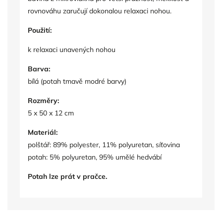
rovnováhu zaručují dokonalou relaxaci nohou.
Použití:
k relaxaci unavených nohou
Barva:
bílá (potah tmavě modré barvy)
Rozměry:
5 x 50 x 12 cm
Materiál:
polštář: 89% polyester, 11% polyuretan, síťovina
potah: 5% polyuretan, 95% umělé hedvábí
Potah lze prát v pračce.