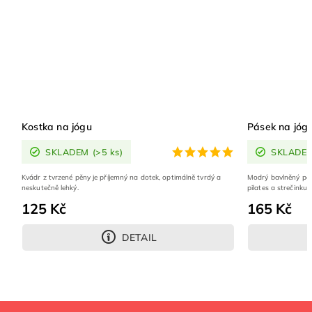
Kostka na jógu
Pásek na jóg
SKLADEM
(>5 ks)
SKLADE
Kvádr z tvrzené pěny je příjemný na dotek, optimálně tvrdý a
Modrý bavlněný popr
neskutečně lehký.
pilates a strečinku
125 Kč
165 Kč
DETAIL