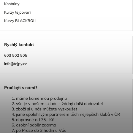
Kontakty
Kurzy tejpování
Kurzy BLACKROLL
R
ychlý kontakt
603 502 505
info@tejpy.cz
P
roč být s námi?
máme kamennou prodejnu
vše je v našem skladu - žádný další dodavatel
zboží si u nás můžete vyzkoušet
jsme spolehlivým partnerem těch nejlepších klubů v ČR
dopravné od 75,- Kč
osobní odběr zdarma
po Praze do 3 hodin u Vás