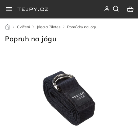
/
Cvičení
/
Jóga a Pilates
/
Pomůcky na Jógu
/
Popruh na jógu