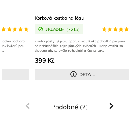
Korková kostka na jógu
SKLADEM
(>5 ks)
 pohodlná podpora
Kvádry poskytují jistou oporu a slouží jako pohodlná podpora
Hrany kvádrů jsou
při nejrůznějších, nejen jógových, cvičeních. Hrany kvádrů jsou
...
zkosené, aby se cvičilo pohodlněji a lépe se tak...
399 Kč
DETAIL
Podobné (2)
Previous
Next