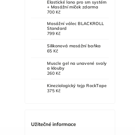
Elastické lano pro sm systém
+ Masážní míček zdarma
700 Kč
Masážní válec BLACKROLL
Standard
799 Kč
Silikonová masážní baňka
65 Kč
Muscle gel na unavené svaly
a klouby
260 Kč
Kineziologický tejp RockTape
375 Kč
Užitečné informace