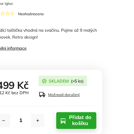
ka:
Igloo
Neohodnoceno
dící taštička vhodná na svačinu. Pojme až 9 malých
hovek. Retro design!
ilní informace
SKLADEM
(>5 ks)
499 Kč
12 Kč bez DPH
Možnosti doručení
Přidat do
košíku