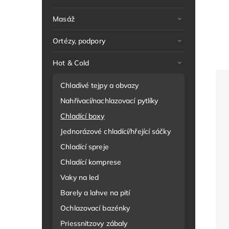
Masáž
Ortézy, podpory
Hot & Cold
Chladivé tejpy a obvazy
Nahřívací/nachlazovací pytlíky
Chladící boxy
Jednorázové chladící/hřející sáčky
Chladící spreje
Chladící komprese
Vaky na led
Barely a lahve na pití
Ochlazovací bazénky
Priessnitzovy zábaly