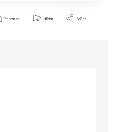
Zeptat se
Hlídat
Sdílet