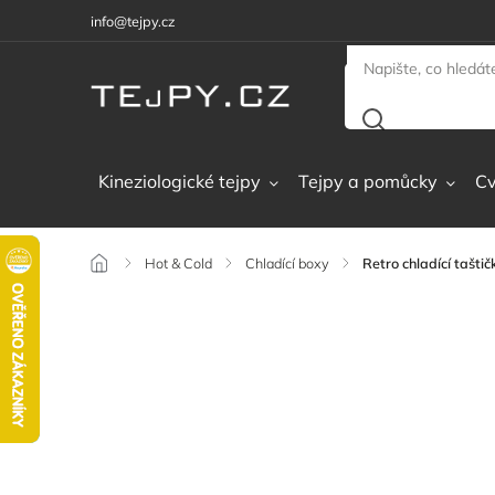
info@tejpy.cz
Kineziologické tejpy
Tejpy a pomůcky
Cv
/
Hot & Cold
/
Chladící boxy
/
Retro chladící tašt