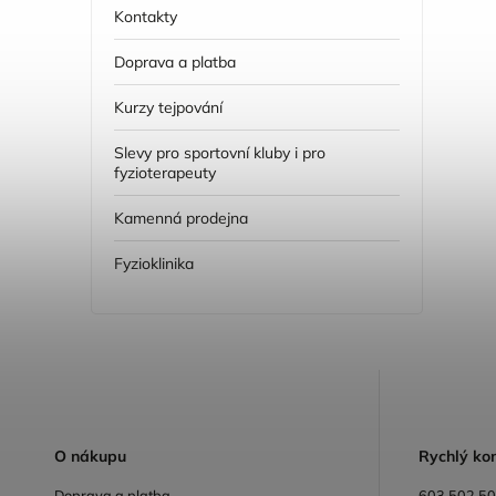
Kontakty
Doprava a platba
Kurzy tejpování
Slevy pro sportovní kluby i pro
fyzioterapeuty
Kamenná prodejna
Fyzioklinika
O
nákupu
R
ychlý ko
Doprava a platba
603 502 5