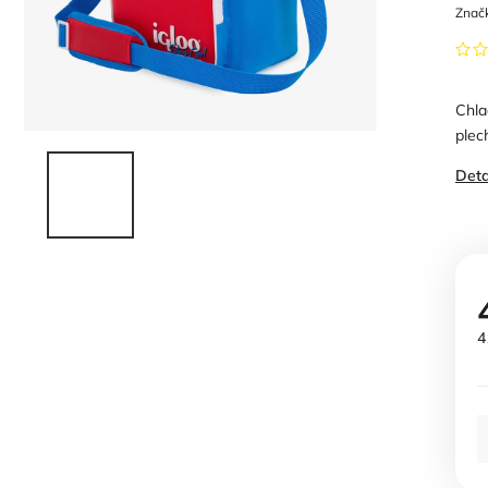
Znač
Chla
plec
Deta
4