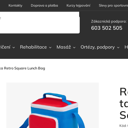
Kontakty
Doprava a platba
Kurzy tejpování
Slevy pro sportovní
Zákaznická podpora:
603 502 505
ičení
Rehabilitace
Masáž
Ortézy, podpory
H
ička Retro Square Lunch Bag
R
t
S
Kód: