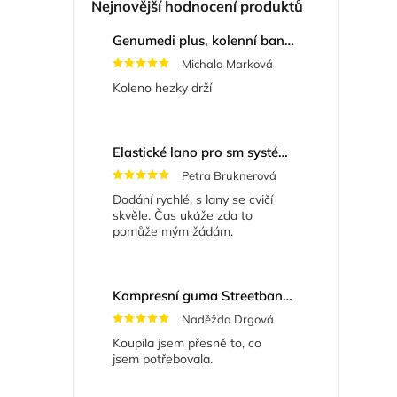
Nejnovější hodnocení produktů
Genumedi plus, kolenní bandáž se zvýšenou fixací
Michala Marková
Koleno hezky drží
Elastické lano pro sm systém
+ Masážní míče
Petra Bruknerová
Dodání rychlé, s lany se cvičí
skvěle. Čas ukáže zda to
pomůže mým žádám.
Kompresní guma Streetband 5 cm x 2 m
Naděžda Drgová
Koupila jsem přesně to, co
jsem potřebovala.