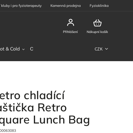
 kluby i pro fyzioterapeuty
Kamenná prodejna
Fyzioklinika
Přihlášení
Nákupní košík
ot & Cold
Ostatní sortiment
Phiten
Sportovní výž
CZK
etro chladící
aštička Retro
quare Lunch Bag
00063083