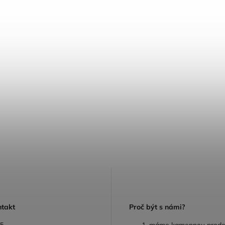
ntakt
P
roč být s námi?
05